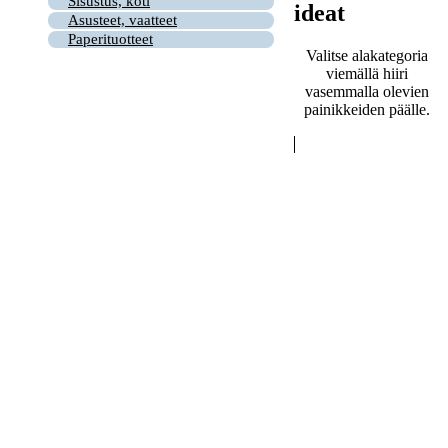
Sisustus, koti
ideat
Asusteet, vaatteet
Paperituotteet
Valitse alakategoria
viemällä hiiri
vasemmalla olevien
painikkeiden päälle.