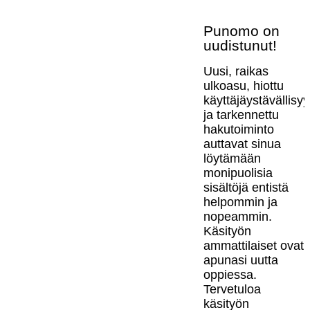
Punomo on
uudistunut!
Uusi, raikas
ulkoasu, hiottu
käyttäjäystävällisy
ja tarkennettu
hakutoiminto
auttavat sinua
löytämään
monipuolisia
sisältöjä entistä
helpommin ja
nopeammin.
Käsityön
ammattilaiset ovat
apunasi uutta
oppiessa.
Tervetuloa
käsityön