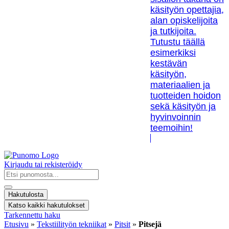
käsityön opettajia,
alan opiskelijoita
ja tutkijoita.
Tutustu täällä
esimerkiksi
kestävän
käsityön,
materiaalien ja
tuotteiden hoidon
sekä käsityön ja
hyvinvoinnin
teemoihin!
Kirjaudu tai rekisteröidy
Search
...
Hakutulosta
Katso kaikki hakutulokset
Tarkennettu haku
Etusivu
»
Tekstiilityön tekniikat
»
Pitsit
»
Pitsejä