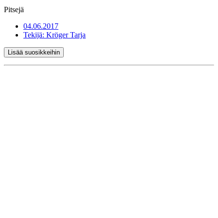
Pitsejä
04.06.2017
Tekijä:
Kröger Tarja
Lisää suosikkeihin