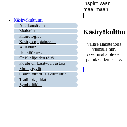
inspiroivaan
maailmaan!
Käsityökulttuuri
Aikakausittain
Käsityökulttuu
Matkailu
Kronologiat
Käsityö oppiaineena
Valitse alakategoria
Alueittain
viemällä hiiri
Henkilökuvia
vasemmalla olevien
Opiskelijoiden töitä
painikkeiden päälle.
Koulujen käsityösivustoja
Muoti, tyylit
Osakulttuurit, alakulttuurit
Traditiot, juhlat
Symboliikka