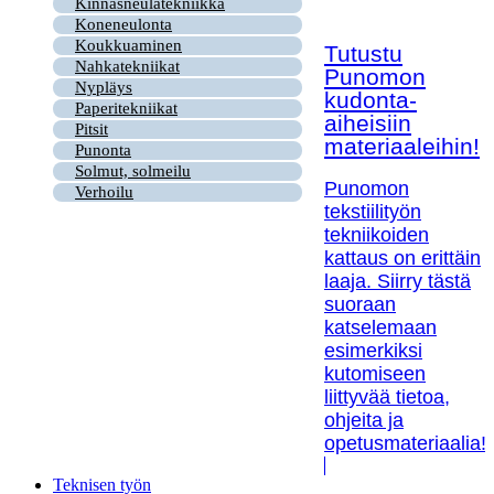
Kinnasneulatekniikka
Koneneulonta
Koukkuaminen
Tutustu
Nahkatekniikat
Punomon
Nypläys
kudonta-
Paperitekniikat
aiheisiin
Pitsit
materiaaleihin!
Punonta
Solmut, solmeilu
Punomon
Verhoilu
tekstiilityön
tekniikoiden
kattaus on erittäin
laaja. Siirry tästä
suoraan
katselemaan
esimerkiksi
kutomiseen
liittyvää tietoa,
ohjeita ja
opetusmateriaalia!
Teknisen työn