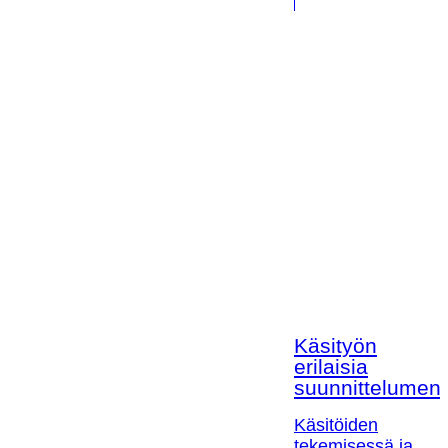
Käsityön
erilaisia
suunnittelumen
Käsitöiden
tekemisessä ja