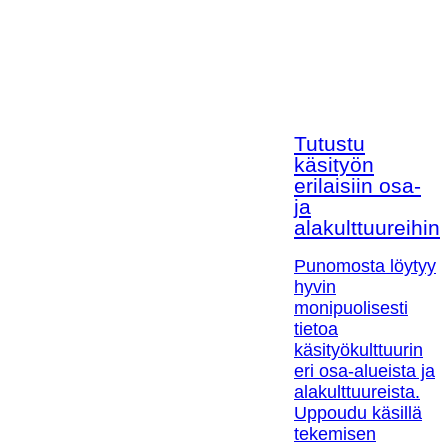
Tutustu
käsityön
erilaisiin osa-
ja
alakulttuureihin!
Punomosta löytyy
hyvin
monipuolisesti
tietoa
käsityökulttuurin
eri osa-alueista ja
alakulttuureista.
Uppoudu käsillä
tekemisen