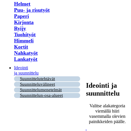
Helmet
Puu- ja risutyöt
Paperi
Kirjonta
Ryijy
Tuohityöt
Himmeli
Kortit
Nahkatyöt
Lankatyöt
Ideointi
ja suunnittelu
Suunnittelutehtävät
Ideointi ja
Suunnitteluvälineet
Suunnittelumenetelmät
suunnittelu
Suunnittelun-osa-alueet
Valitse alakategoria
viemällä hiiri
vasemmalla olevien
painikkeiden päälle.