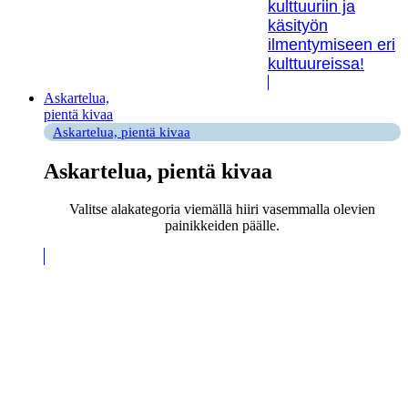
kulttuuriin ja
käsityön
ilmentymiseen eri
kulttuureissa!
Askartelua,
pientä kivaa
Askartelua, pientä kivaa
Askartelua, pientä kivaa
Valitse alakategoria viemällä hiiri vasemmalla olevien
painikkeiden päälle.