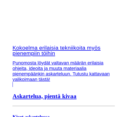
Kokoelma erilaisia tekniikoita myös
pienempiin töihin
Punomosta löydät valtavan määrän erilaisia
ohjeita, ideoita ja muuta materiaalia
pienempäänkin askarteluun. Tutustu kattavaan
valikoimaan tästä!
Askartelua, pientä kivaa
Kivet askartelussa