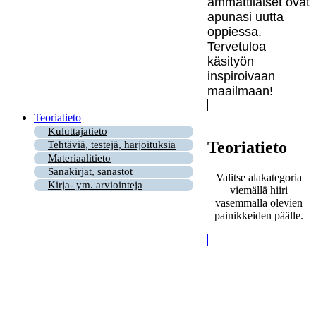
ammattilaiset ovat
apunasi uutta
oppiessa.
Tervetuloa
käsityön
inspiroivaan
maailmaan!
Teoriatieto
Kuluttajatieto
Teoriatieto
Tehtäviä, testejä, harjoituksia
Materiaalitieto
Sanakirjat, sanastot
Valitse alakategoria
Kirja- ym. arviointeja
viemällä hiiri
vasemmalla olevien
painikkeiden päälle.