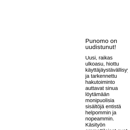
Punomo on
uudistunut!
Uusi, raikas
ulkoasu, hiottu
käyttäjäystävällisy
ja tarkennettu
hakutoiminto
auttavat sinua
löytämään
monipuolisia
sisältöjä entistä
helpommin ja
nopeammin.
Käsityön