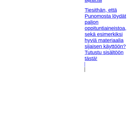
Tiesithän, että
Punomosta löydät
paljon
oppituntiaineistoa,
sekä esimerkiksi
hyviä materiaalia
sijaisen käyttöön?
Tutustu sisältöön
tästä!