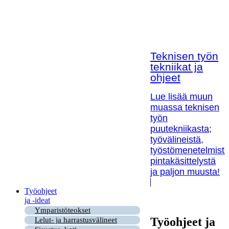
Teknisen työn
tekniikat ja
ohjeet
Lue lisää muun
muassa teknisen
työn
puutekniikasta;
työvälineistä,
työstömenetelmistä
pintakäsittelystä
ja paljon muusta!
Työohjeet
ja -ideat
Ymparistöteokset
Työohjeet ja
Lelut- ja harrastusvälineet