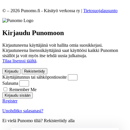
© – 2026 Punomo.fi - Käsityö verkossa ry |
Tietosuojalausunto
Kirjaudu Punomoon
Kirjautuneena käyttäjänä voit hallita omia suosikkejasi.
Kirjautuneena lisenssikäyttäjänä saat käyttöösi kaikki Punomon
sisällöt ja voit myös itse tehdä uusia julkaisuja.
Tilaa lisenssi täältä
.
Kirjaudu
Rekisteröidy
Käyttäjätunnus tai sähköpostiosoite
Salasana
Remember Me
Kirjaudu sisään
Register
Unohditko salasanasi?
Ei vielä Punomo tiliä? Rekisteröidy alla