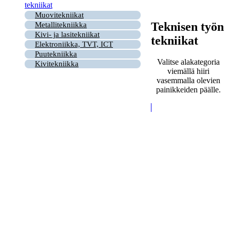
tekniikat
Muovitekniikat
Teknisen työn
Metallitekniikka
Kivi- ja lasitekniikat
tekniikat
Elektroniikka, TVT, ICT
Puutekniikka
Valitse alakategoria
Kivitekniikka
viemällä hiiri
vasemmalla olevien
painikkeiden päälle.