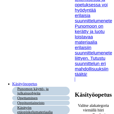
opetuksessa voi
hyödyntää
erilaisia
suunnittelumenetel
Punomoon on
kerätty ja luotu
loistavaa
materiaalia
erilaisiin
suunnittelumenetel
liittyen. Tutustu
suunnittelun eri
mahdollisuuksiin
täältä!
Käsityönopetus
Punomon käyttö- ja
julkaisuohjeita
Käsityöopetus
Opettaminen
Oppituntiaineisto
Valitse alakategoria
Käsityön
viemällä hiiri
etäopiskelumateriaalia