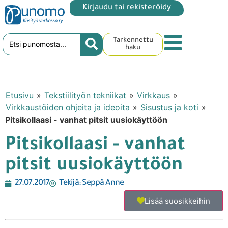
Kirjaudu tai rekisteröidy
Tarkennettu
haku
Etusivu
»
Tekstiilityön tekniikat
»
Virkkaus
»
Virkkaustöiden ohjeita ja ideoita
»
Sisustus ja koti
»
Pitsikollaasi - vanhat pitsit uusiokäyttöön
Pitsikollaasi - vanhat
pitsit uusiokäyttöön
27.07.2017
Tekijä:
Seppä Anne
Lisää suosikkeihin