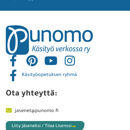
Käsityöopetuksen ryhmä
Ota yhteyttä:
jasenet@punomo.fi
Liity jäseneksi / Tilaa Lisenssi