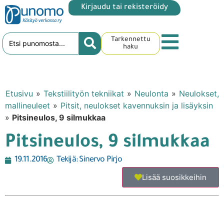
Kirjaudu tai rekisteröidy
Tarkennettu
haku
Etusivu
»
Tekstiilityön tekniikat
»
Neulonta
»
Neulokset,
mallineuleet
»
Pitsit, neulokset kavennuksin ja lisäyksin
»
Pitsineulos, 9 silmukkaa
Pitsineulos, 9 silmukkaa
19.11.2016
Tekijä:
Sinervo Pirjo
Lisää suosikkeihin