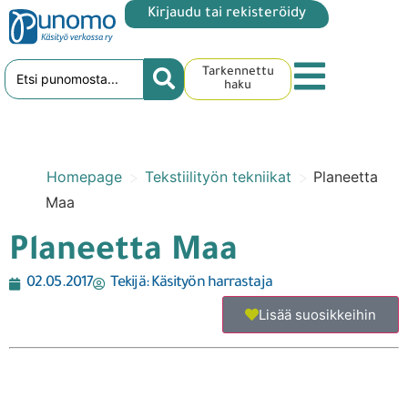
Kirjaudu tai rekisteröidy
Tarkennettu
haku
>
>
Homepage
Tekstiilityön tekniikat
Planeetta
Maa
Planeetta Maa
02.05.2017
Tekijä:
Käsityön harrastaja
Lisää suosikkeihin