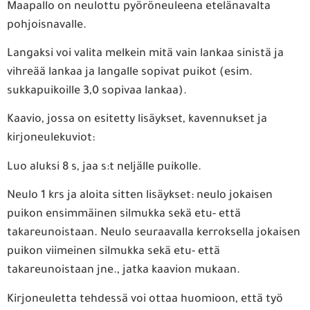
Maapallo on neulottu pyöröneuleena etelänavalta
pohjoisnavalle.
Langaksi voi valita melkein mitä vain lankaa sinistä ja
vihreää lankaa ja langalle sopivat puikot (esim.
sukkapuikoille 3,0 sopivaa lankaa).
Kaavio, jossa on esitetty lisäykset, kavennukset ja
kirjoneulekuviot:
Luo aluksi 8 s, jaa s:t neljälle puikolle.
Neulo 1 krs ja aloita sitten lisäykset: neulo jokaisen
puikon ensimmäinen silmukka sekä etu- että
takareunoistaan. Neulo seuraavalla kerroksella jokaisen
puikon viimeinen silmukka sekä etu- että
takareunoistaan jne., jatka kaavion mukaan.
Kirjoneuletta tehdessä voi ottaa huomioon, että työ