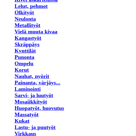
Lelut, pehmot
Olkityöt
Neulonta
Metallityöt
Vielä muuta kivaa
Kangastyöt
Skräppäys
Kynttilät
Punonta
Ompelu
Korut
Nauhat, nyörit
Painanta, värjäys...
Laminointi
Sarvi- ja luutyöt
Mosaiikkityöt
Huopatyöt, huovutus
Massatyöt
Kukat
Lastu- ja puutyöt
Virkkaus