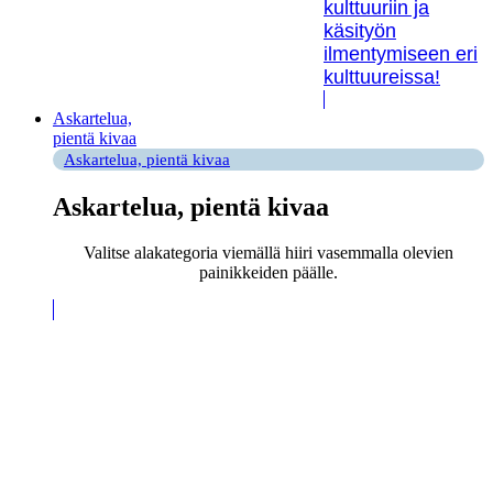
kulttuuriin ja
käsityön
ilmentymiseen eri
kulttuureissa!
Askartelua,
pientä kivaa
Askartelua, pientä kivaa
Askartelua, pientä kivaa
Valitse alakategoria viemällä hiiri vasemmalla olevien
painikkeiden päälle.