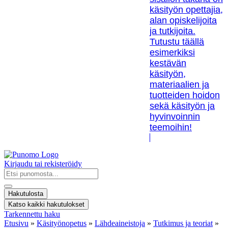
käsityön opettajia,
alan opiskelijoita
ja tutkijoita.
Tutustu täällä
esimerkiksi
kestävän
käsityön,
materiaalien ja
tuotteiden hoidon
sekä käsityön ja
hyvinvoinnin
teemoihin!
Kirjaudu tai rekisteröidy
Search
...
Hakutulosta
Katso kaikki hakutulokset
Tarkennettu haku
Etusivu
»
Käsityönopetus
»
Lähdeaineistoja
»
Tutkimus ja teoriat
»