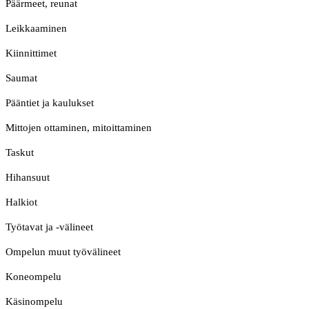
Päärmeet, reunat
Leikkaaminen
Kiinnittimet
Saumat
Pääntiet ja kaulukset
Mittojen ottaminen, mitoittaminen
Taskut
Hihansuut
Halkiot
Työtavat ja -välineet
Ompelun muut työvälineet
Koneompelu
Käsinompelu