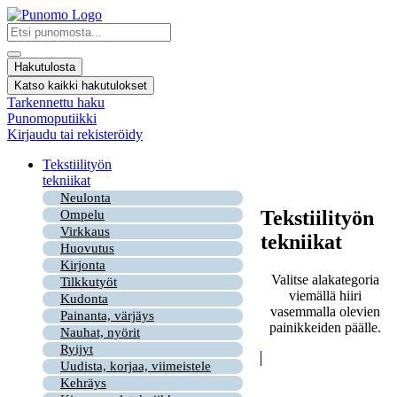
Mene
sisältöön
Search
...
Hakutulosta
Katso kaikki hakutulokset
Tarkennettu haku
Punomoputiikki
Kirjaudu tai rekisteröidy
Tekstiilityön
tekniikat
Neulonta
Tekstiilityön
Ompelu
Virkkaus
tekniikat
Huovutus
Kirjonta
Valitse alakategoria
Tilkkutyöt
viemällä hiiri
Kudonta
vasemmalla olevien
Painanta, värjäys
painikkeiden päälle.
Nauhat, nyörit
Ryijyt
Uudista, korjaa, viimeistele
Kehräys