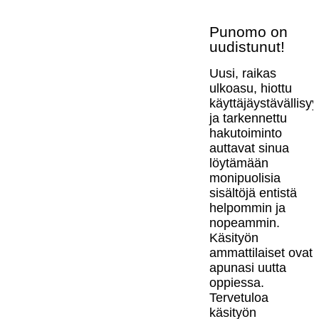
Punomo on
uudistunut!
Uusi, raikas
ulkoasu, hiottu
käyttäjäystävällisy
ja tarkennettu
hakutoiminto
auttavat sinua
löytämään
monipuolisia
sisältöjä entistä
helpommin ja
nopeammin.
Käsityön
ammattilaiset ovat
apunasi uutta
oppiessa.
Tervetuloa
käsityön