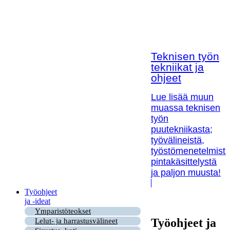
Teknisen työn
tekniikat ja
ohjeet
Lue lisää muun
muassa teknisen
työn
puutekniikasta;
työvälineistä,
työstömenetelmistä
pintakäsittelystä
ja paljon muusta!
Työohjeet
ja -ideat
Ymparistöteokset
Työohjeet ja
Lelut- ja harrastusvälineet