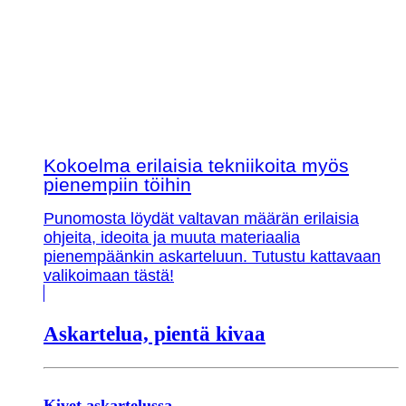
Kokoelma erilaisia tekniikoita myös
pienempiin töihin
Punomosta löydät valtavan määrän erilaisia
ohjeita, ideoita ja muuta materiaalia
pienempäänkin askarteluun. Tutustu kattavaan
valikoimaan tästä!
Askartelua, pientä kivaa
Kivet askartelussa