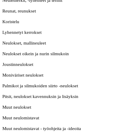
Neulemerkit, -lyhenteet ja termit
Reunat, reunukset
Koristelu
Lyhennetyt kerrokset
Neulokset, mallineuleet
Neulokset oikein ja nurin silmukoin
Joustinneulokset
Moniväriset neulokset
Palmikot ja silmukoiden siirto -neulokset
Pitsit, neulokset kavennuksin ja lisäyksin
Muut neulokset
Muut neulomistavat
Muut neulomistavat - työohjeita ja -ideoita