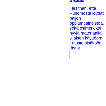
Tiesithän, että
Punomosta löydät
paljon
oppituntiaineistoa,
sekä esimerkiksi
hyviä materiaalia
sijaisen käyttöön?
Tutustu sisältöön
tästä!