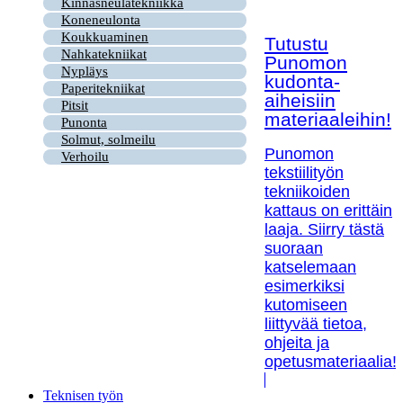
Kinnasneulatekniikka
Koneneulonta
Koukkuaminen
Tutustu
Nahkatekniikat
Punomon
Nypläys
kudonta-
Paperitekniikat
aiheisiin
Pitsit
materiaaleihin!
Punonta
Solmut, solmeilu
Punomon
Verhoilu
tekstiilityön
tekniikoiden
kattaus on erittäin
laaja. Siirry tästä
suoraan
katselemaan
esimerkiksi
kutomiseen
liittyvää tietoa,
ohjeita ja
opetusmateriaalia!
Teknisen työn