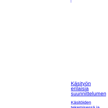
Käsityön
erilaisia
suunnittelumen
Käsitöiden
tekemisessä ja