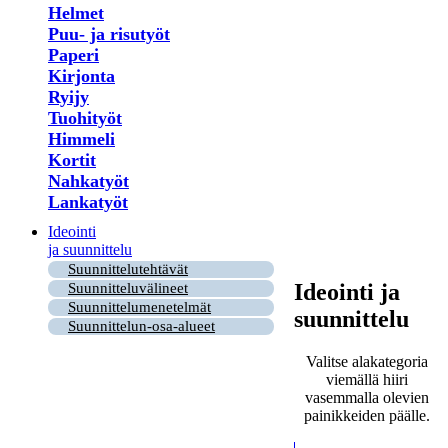
Helmet
Puu- ja risutyöt
Paperi
Kirjonta
Ryijy
Tuohityöt
Himmeli
Kortit
Nahkatyöt
Lankatyöt
Ideointi
ja suunnittelu
Suunnittelutehtävät
Ideointi ja
Suunnitteluvälineet
Suunnittelumenetelmät
suunnittelu
Suunnittelun-osa-alueet
Valitse alakategoria
viemällä hiiri
vasemmalla olevien
painikkeiden päälle.