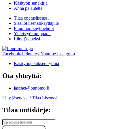
Käsityön sanakirja
Anna palautetta
Tilaa opetuslisenssi
Sisällöt lisenssikäyttäjille
Punomon käyttöehdot
Yhteistyökumppanit
Liity jäseneksi
Facebook-f
Pinterest
Youtube
Instagram
Käsityöopetuksen ryhmä
Ota yhteyttä:
jasenet@punomo.fi
Liity jäseneksi / Tilaa Lisenssi
Tilaa uutiskirje: