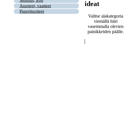
Sisustus, koti
ideat
Asusteet, vaatteet
Paperituotteet
Valitse alakategoria
viemällä hiiri
vasemmalla olevien
painikkeiden päälle.