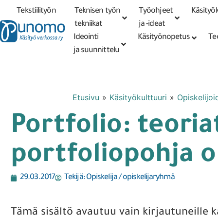
Tekstiilityön
Teknisen työn
Työohjeet
Käsityök
Tarkennettu
haku
tekniikat
tekniikat
ja -ideat
Ideointi
Käsityönopetus
Te
ja suunnittelu
Etusivu
»
Käsityökulttuuri
»
Opiskelijoi
Portfolio: teori
portfoliopohja 
29.03.2017
Tekijä:
Opiskelija / opiskelijaryhmä
Tämä sisältö avautuu vain kirjautuneille kä