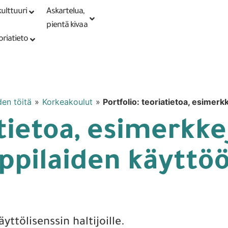
ulttuuri
Askartelua,
Kirjaudu tai
Punomoputiikki
rekisteröidy
pientä kivaa
oriatieto
den töitä
»
Korkeakoulut
»
Portfolio: teoriatietoa, esimerk
atietoa, esimerkke
oppilaiden käyttö
yttölisenssin haltijoille.