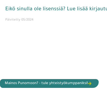
Eikö sinulla ole lisenssiä? Lue lisää kirjau
Päivitetty 05/2024
Mainos Punomoon? - tule yhteistyökumppaniksi!