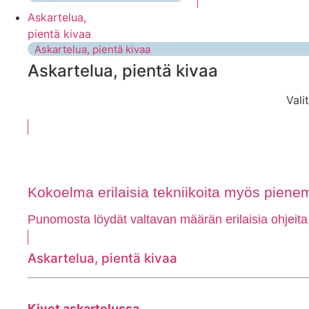
Askartelua,
pientä kivaa
Askartelua, pientä kivaa
Askartelua, pientä kivaa
Vali
Kokoelma erilaisia tekniikoita myös pienem
Punomosta löydät valtavan määrän erilaisia ohjeita
Askartelua, pientä kivaa
Kivet askartelussa