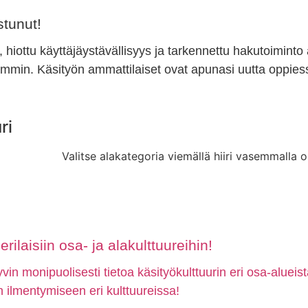
tunut!
, hiottu käyttäjäystävällisyys ja tarkennettu hakutoiminto
min. Käsityön ammattilaiset ovat apunasi uutta oppiess
ri
Valitse alakategoria viemällä hiiri vasemmalla o
rilaisiin osa- ja alakulttuureihin!
in monipuolisesti tietoa käsityökulttuurin eri osa-alueis
ön ilmentymiseen eri kulttuureissa!