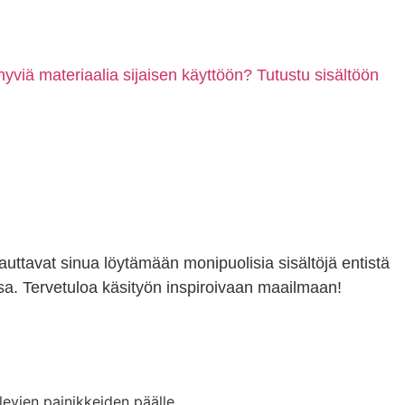
hyviä materiaalia sijaisen käyttöön? Tutustu sisältöön
 auttavat sinua löytämään monipuolisia sisältöjä entistä
a. Tervetuloa käsityön inspiroivaan maailmaan!
levien painikkeiden päälle.