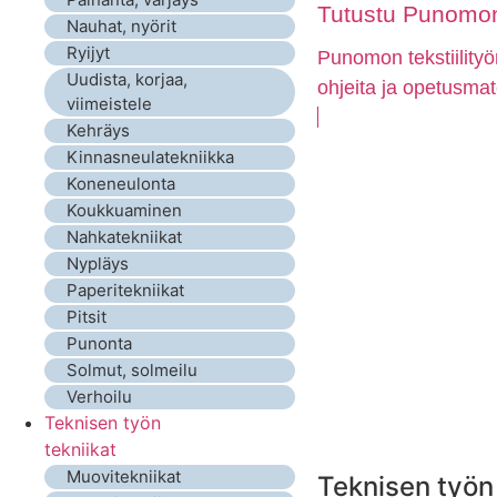
Tutustu Punomon 
Nauhat, nyörit
Ryijyt
Punomon tekstiilityö
Uudista, korjaa,
ohjeita ja opetusmat
viimeistele
Kehräys
Kinnasneulatekniikka
Koneneulonta
Koukkuaminen
Nahkatekniikat
Nypläys
Paperitekniikat
Pitsit
Punonta
Solmut, solmeilu
Verhoilu
Teknisen työn
tekniikat
Muovitekniikat
Teknisen työn 