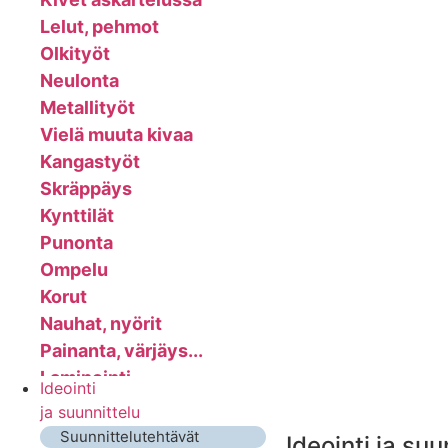
Lelut, pehmot
Olkityöt
Neulonta
Metallityöt
Vielä muuta kivaa
Kangastyöt
Skräppäys
Kynttilät
Punonta
Ompelu
Korut
Nauhat, nyörit
Painanta, värjäys...
Laminointi
Ideointi
Sarvi- ja luutyöt
ja suunnittelu
Mosaiikkityöt
Suunnittelutehtävät
Ideointi ja suu