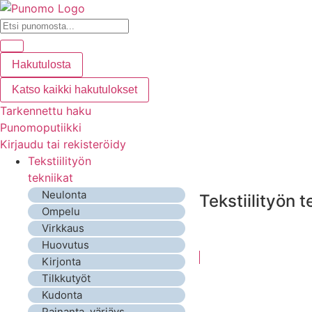
Hakutulosta
Katso kaikki hakutulokset
Tarkennettu haku
Punomoputiikki
Kirjaudu tai rekisteröidy
Tekstiilityön
tekniikat
Neulonta
Tekstiilityön t
Ompelu
Virkkaus
Huovutus
Kirjonta
Tilkkutyöt
Kudonta
Painanta, värjäys