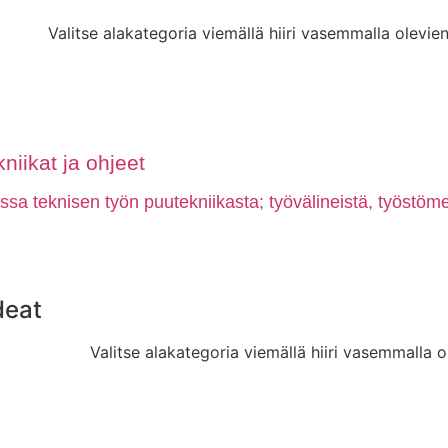
Valitse alakategoria viemällä hiiri vasemmalla olevien
niikat ja ohjeet
a teknisen työn puutekniikasta; työvälineistä, työstömen
deat
Valitse alakategoria viemällä hiiri vasemmalla o