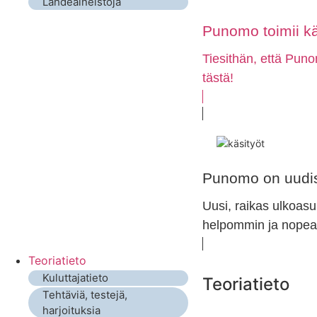
Lähdeaineistoja
Punomo toimii k
Tiesithän, että Puno
tästä!
Punomo on uudis
Uusi, raikas ulkoasu
helpommin ja nopeam
Teoriatieto
Kuluttajatieto
Teoriatieto
Tehtäviä, testejä,
harjoituksia