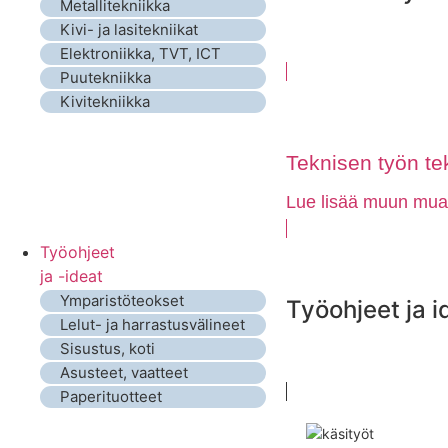
Metallitekniikka
Kivi- ja lasitekniikat
Elektroniikka, TVT, ICT
Puutekniikka
Kivitekniikka
Teknisen työn tek
Lue lisää muun muass
Työohjeet
ja -ideat
Ymparistöteokset
Työohjeet ja i
Lelut- ja harrastusvälineet
Sisustus, koti
Asusteet, vaatteet
Paperituotteet