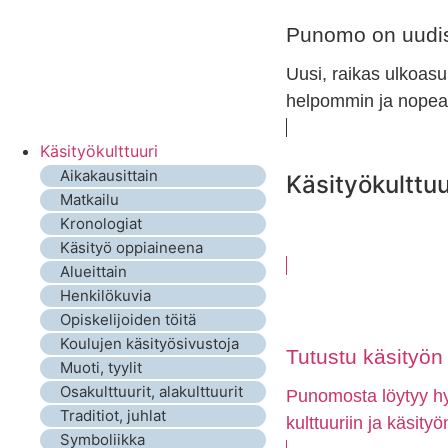
Punomo on uudis
Uusi, raikas ulkoasu
helpommin ja nopeam
Käsityökulttuuri
Aikakausittain
Käsityökulttuu
Matkailu
Kronologiat
Käsityö oppiaineena
Alueittain
Henkilökuvia
Opiskelijoiden töitä
Koulujen käsityösivustoja
Tutustu käsityön e
Muoti, tyylit
Osakulttuurit, alakulttuurit
Punomosta löytyy hyv
Traditiot, juhlat
kulttuuriin ja käsity
Symboliikka