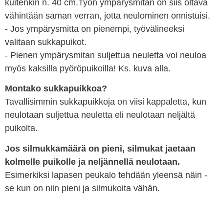
kuitenkin n. 40 cm.Työn ympärysmitan on siis oltava
vähintään saman verran, jotta neulominen onnistuisi.
- Jos ympärysmitta on pienempi, työvälineeksi
valitaan sukkapuikot.
- Pienen ympärysmitan suljettua neuletta voi neuloa
myös kaksilla pyöröpuikoilla! Ks. kuva alla.
Montako sukkapuikkoa?
Tavallisimmin sukkapuikkoja on viisi kappaletta, kun
neulotaan suljettua neuletta eli neulotaan neljältä
puikolta.
Jos silmukkamäärä on pieni, silmukat jaetaan
kolmelle puikolle ja neljännellä neulotaan.
Esimerkiksi lapasen peukalo tehdään yleensä näin -
se kun on niin pieni ja silmukoita vähän.