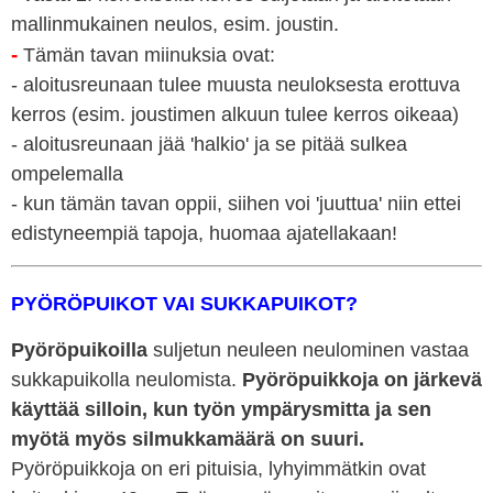
mallinmukainen neulos, esim. joustin.
-
Tämän tavan miinuksia ovat:
- aloitusreunaan tulee muusta neuloksesta erottuva
kerros (esim. joustimen alkuun tulee kerros oikeaa)
- aloitusreunaan jää 'halkio' ja se pitää sulkea
ompelemalla
- kun tämän tavan oppii, siihen voi 'juuttua' niin ettei
edistyneempiä tapoja, huomaa ajatellakaan!
PYÖRÖPUIKOT VAI SUKKAPUIKOT?
Pyöröpuikoilla
suljetun neuleen neulominen vastaa
sukkapuikolla neulomista.
Pyöröpuikkoja on järkevä
käyttää silloin, kun työn ympärysmitta ja sen
myötä myös silmukkamäärä on suuri.
Pyöröpuikkoja on eri pituisia, lyhyimmätkin ovat