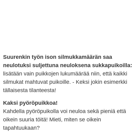
Suurenkin työn ison silmukkamäärän saa
neulotuksi suljettuna neuloksena sukkapuik
oilla:
lisätään vain puikkojen lukumäärää niin, että kaikki
silmukat mahtuvat puikoille. - Keksi jokin esimerkki
tällaisesta tilanteesta!
Kaksi pyöröpuikkoa!
Kahdella pyöröpuikolla voi neuloa sekä pieniä että
oikein suuria töitä! Mieti, miten se oikein
tapahtuukaan?