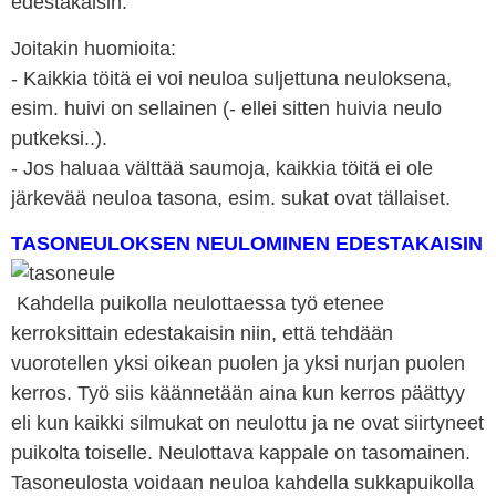
edestakaisin.
Joitakin huomioita:
- Kaikkia töitä ei voi neuloa suljettuna neuloksena,
esim. huivi on sellainen (- ellei sitten huivia neulo
putkeksi..).
- Jos haluaa välttää saumoja, kaikkia töitä ei ole
järkevää neuloa tasona, esim. sukat ovat tällaiset.
TASONEULOKSEN NEULOMINEN EDESTAKAISIN
Kahdella puikolla neulottaessa työ etenee
kerroksittain edestakaisin niin, että tehdään
vuorotellen yksi oikean puolen ja yksi nurjan puolen
kerros. Työ siis käännetään aina kun kerros päättyy
eli kun kaikki silmukat on neulottu ja ne ovat siirtyneet
puikolta toiselle. Neulottava kappale on tasomainen.
Tasoneulosta voidaan neuloa kahdella sukkapuikolla