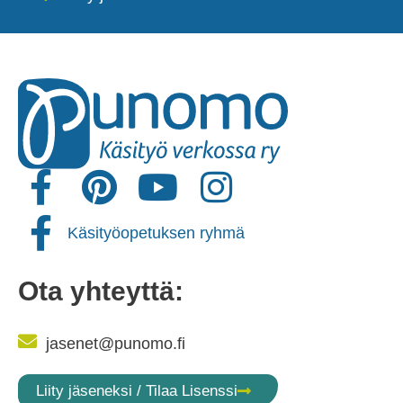
Käsityöopetuksen ryhmä
Ota yhteyttä:
jasenet@punomo.fi
Liity jäseneksi / Tilaa Lisenssi