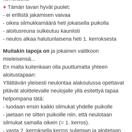
+
Tämän tavan hyvät puolet:
- ei erillistä jakamisen vaivaa
- oikea silmukkamäärä heti jokaisella puikolla
- aloitusreuna sulkeutuu kauniisti
- neulos alkaa halutunlaisena heti 1. kerroksesta
Muitakin tapoja on
ja jokainen valitkoon
mieleisensä...
En malta kuitenkaan olla puuttumatta yhteen
aloitustapaan:
Yllättävän yleisesti neulontaa alakoulussa opettavat
pitävät aloittelevalle neulojalle yllä esitettyä tapaa
helpompana tätä:
- luodaan ensin kaikki silmukat yhdelle puikolle
- jaetaan ne sitten puikoille niin, että neulotaan
silmukat samalla oikein (= 1. kerros).
- vasta 2. kerroksella kerros suljetaan ja aloitetaan