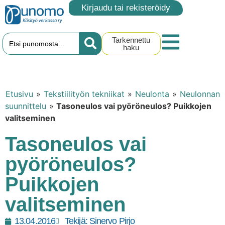
Kirjaudu tai rekisteröidy
Tarkennettu
haku
Etusivu
»
Tekstiilityön tekniikat
»
Neulonta
»
Neulonnan
suunnittelu
»
Tasoneulos vai pyöröneulos? Puikkojen
valitseminen
Tasoneulos vai
pyöröneulos?
Puikkojen
valitseminen
13.04.2016
Tekijä:
Sinervo Pirjo