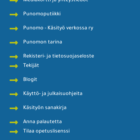
Mediakortti ja yhteystiedot
Punomoputiikki
Punomo - Käsityö verkossa ry
Punomon tarina
Rekisteri- ja tietosuojaseloste
Tekijät
Blogit
Käyttö- ja julkaisuohjeita
Käsityön sanakirja
Anna palautetta
Tilaa opetuslisenssi