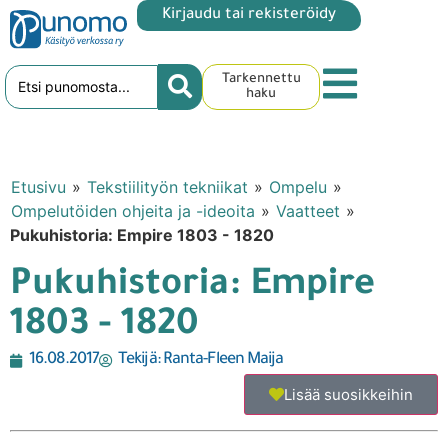
Kirjaudu tai rekisteröidy
Tarkennettu
haku
Etusivu
»
Tekstiilityön tekniikat
»
Ompelu
»
Ompelutöiden ohjeita ja -ideoita
»
Vaatteet
»
Pukuhistoria: Empire 1803 - 1820
Pukuhistoria: Empire
1803 - 1820
16.08.2017
Tekijä:
Ranta-Fleen Maija
Lisää suosikkeihin