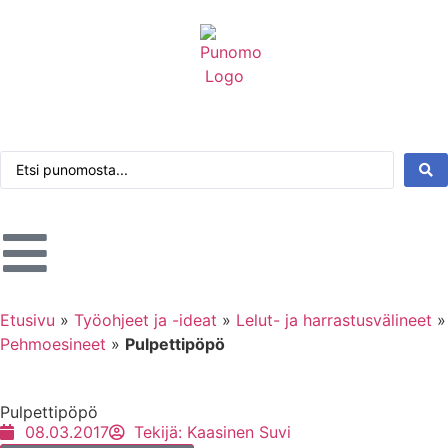
Kirjaudu tai rekisteröidy
Tarkennettu haku
Etusivu
»
Työohjeet ja -ideat
»
Lelut- ja harrastusvälineet
»
Pehmoesineet
»
Pulpettipöpö
Pulpettipöpö
08.03.2017
Tekijä:
Kaasinen Suvi