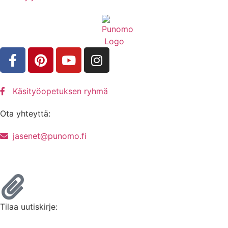
Käsityöopetuksen ryhmä
Ota yhteyttä:
jasenet@punomo.fi
Liity jäseneksi / Tilaa Lisenssi
Tilaa uutiskirje: