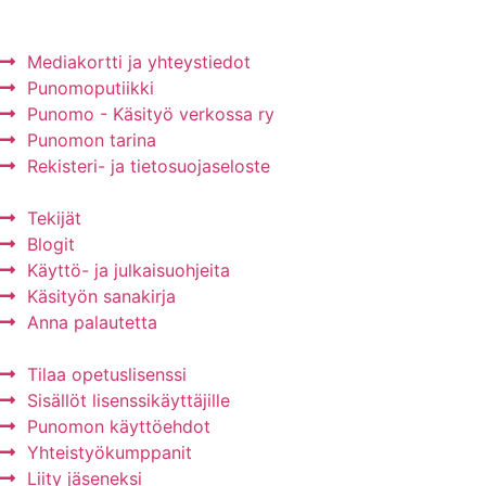
Mainos Punomoon? - tule yhteistyökumppaniksi!
Mediakortti ja yhteystiedot
Punomoputiikki
Punomo - Käsityö verkossa ry
Punomon tarina
Rekisteri- ja tietosuojaseloste
Tekijät
Blogit
Käyttö- ja julkaisuohjeita
Käsityön sanakirja
Anna palautetta
Tilaa opetuslisenssi
Sisällöt lisenssikäyttäjille
Punomon käyttöehdot
Yhteistyökumppanit
Liity jäseneksi