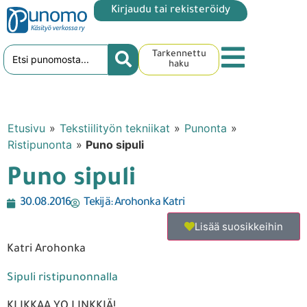
Kirjaudu tai rekisteröidy
Tarkennettu
haku
Etusivu
»
Tekstiilityön tekniikat
»
Punonta
»
Ristipunonta
»
Puno sipuli
Puno sipuli
30.08.2016
Tekijä:
Arohonka Katri
Lisää suosikkeihin
Katri Arohonka
Sipuli ristipunonnalla
KLIKKAA YO LINKKIÄ!