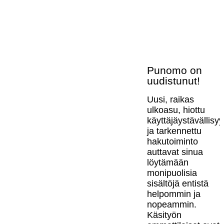
Punomo on
uudistunut!
Uusi, raikas
ulkoasu, hiottu
käyttäjäystävällisy
ja tarkennettu
hakutoiminto
auttavat sinua
löytämään
monipuolisia
sisältöjä entistä
helpommin ja
nopeammin.
Käsityön