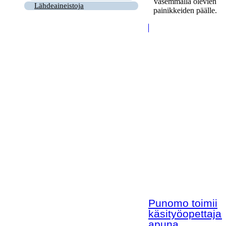
vasemmalla olevien
Lähdeaineistoja
painikkeiden päälle.
Punomo toimii
käsityöopettaja
apuna