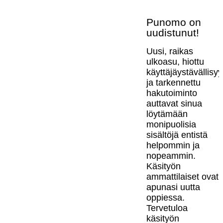
Punomo on
uudistunut!
Uusi, raikas
ulkoasu, hiottu
käyttäjäystävällisy
ja tarkennettu
hakutoiminto
auttavat sinua
löytämään
monipuolisia
sisältöjä entistä
helpommin ja
nopeammin.
Käsityön
ammattilaiset ovat
apunasi uutta
oppiessa.
Tervetuloa
käsityön