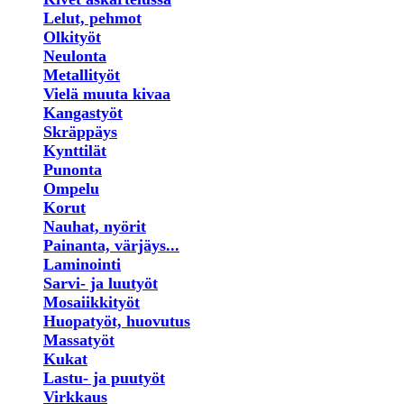
Lelut, pehmot
Olkityöt
Neulonta
Metallityöt
Vielä muuta kivaa
Kangastyöt
Skräppäys
Kynttilät
Punonta
Ompelu
Korut
Nauhat, nyörit
Painanta, värjäys...
Laminointi
Sarvi- ja luutyöt
Mosaiikkityöt
Huopatyöt, huovutus
Massatyöt
Kukat
Lastu- ja puutyöt
Virkkaus