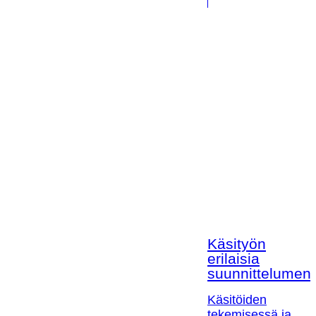
Käsityön
erilaisia
suunnittelumen
Käsitöiden
tekemisessä ja