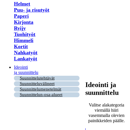
Helmet
Puu- ja risutyöt
Paperi
Kirjonta
Ryijy
Tuohityöt
Himmeli
Kortit
Nahkatyöt
Lankatyöt
Ideointi
ja suunnittelu
Suunnittelutehtävät
Ideointi ja
Suunnitteluvälineet
Suunnittelumenetelmät
suunnittelu
Suunnittelun-osa-alueet
Valitse alakategoria
viemällä hiiri
vasemmalla olevien
painikkeiden päälle.