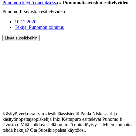
Punomon käyttö opetuksessa
»
Punomo.fi-sivuston esittelyvideo
Punomo.fi-sivuston esittelyvideo
10.12.2020
Tekijä:
Punomon toimitus
Lisää suosikkeihin
Käsityö verkossa ry:n viestintäassistentti Paula Niskasaari ja
käsityönopettajaopiskelija Inki Kettupuro esittelevät Punomo.fi-
sivustoa. Mitä kaikkea siellä on, mitä uutta löytyy… Miten kannattaa
tehdä hakuja? Ota Suosikit-palsta käyttöösi.