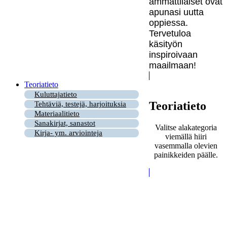
ammattilaiset ovat
apunasi uutta
oppiessa.
Tervetuloa
käsityön
inspiroivaan
maailmaan!
Teoriatieto
Kuluttajatieto
Teoriatieto
Tehtäviä, testejä, harjoituksia
Materiaalitieto
Sanakirjat, sanastot
Valitse alakategoria
Kirja- ym. arviointeja
viemällä hiiri
vasemmalla olevien
painikkeiden päälle.