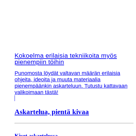
Kokoelma erilaisia tekniikoita myös
pienempiin töihin
Punomosta löydät valtavan määrän erilaisia
ohjeita, ideoita ja muuta materiaalia
pienempäänkin askarteluun. Tutustu kattavaan
valikoimaan tästä!
Askartelua, pientä kivaa
Kivet askartelussa