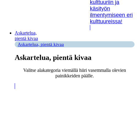
kulttuuriin ja
käsityön
ilmentymiseen eri
kulttuureissa!
Askartelua,
pientä kivaa
Askartelua, pientä kivaa
Askartelua, pientä kivaa
Valitse alakategoria viemällä hiiri vasemmalla olevien
painikkeiden päälle.