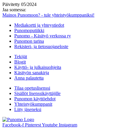
Päivitetty 05/2024
Jaa somessa:
Mainos Punomoon? - tule yhteistyökumppaniksi!
Mediakortti ja yhteystiedot
Punomoputiikki
Punomo - Käsityö verkossa ry
Punomon tarina
Rekisteri- ja tietosuojaseloste
Tekijät
Blogit
Käyttö- ja julkaisuohjeita
Käsityön sanakirja
Anna palautetta
Tilaa opetuslisenssi
Sisällöt lisenssikäyttäjille
Punomon käyttöehdot
Yhteistyökumppanit
Liity jäseneksi
Facebook-f
Pinterest
Youtube
Instagram