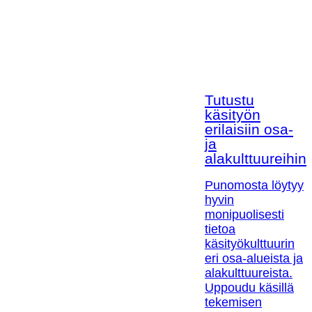
Tutustu
käsityön
erilaisiin osa-
ja
alakulttuureihin!
Punomosta löytyy
hyvin
monipuolisesti
tietoa
käsityökulttuurin
eri osa-alueista ja
alakulttuureista.
Uppoudu käsillä
tekemisen