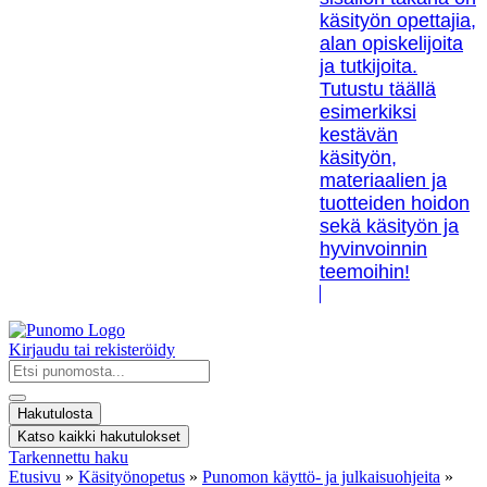
käsityön opettajia,
alan opiskelijoita
ja tutkijoita.
Tutustu täällä
esimerkiksi
kestävän
käsityön,
materiaalien ja
tuotteiden hoidon
sekä käsityön ja
hyvinvoinnin
teemoihin!
Kirjaudu tai rekisteröidy
Search
...
Hakutulosta
Katso kaikki hakutulokset
Tarkennettu haku
Etusivu
»
Käsityönopetus
»
Punomon käyttö- ja julkaisuohjeita
»