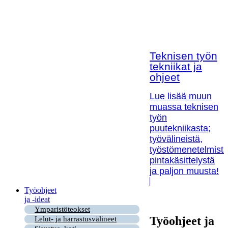
Teknisen työn
tekniikat ja
ohjeet
Lue lisää muun
muassa teknisen
työn
puutekniikasta;
työvälineistä,
työstömenetelmistä
pintakäsittelystä
ja paljon muusta!
Työohjeet
ja -ideat
Ymparistöteokset
Työohjeet ja
Lelut- ja harrastusvälineet