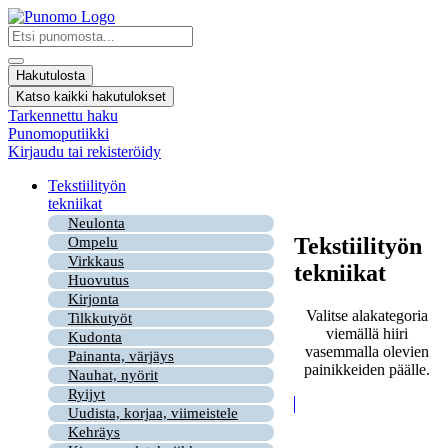
Mene
sisältöön
Search
...
Hakutulosta
Katso kaikki hakutulokset
Tarkennettu haku
Punomoputiikki
Kirjaudu tai rekisteröidy
Tekstiilityön
tekniikat
Neulonta
Tekstiilityön
Ompelu
Virkkaus
tekniikat
Huovutus
Kirjonta
Valitse alakategoria
Tilkkutyöt
viemällä hiiri
Kudonta
vasemmalla olevien
Painanta, värjäys
painikkeiden päälle.
Nauhat, nyörit
Ryijyt
Uudista, korjaa, viimeistele
Kehräys