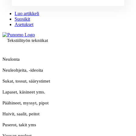
Luo artikkeli
Suosikit
Asetukset
Tekstiilityön tekniikat
Neulonta
Neuleohjeita, -ideoita
Sukat, tossut, säärystimet
Lapaset, käsineet yms.
Päähineet, myssyt, pipot
Huivit, saalit, peitot
Puserot, takit yms
Vauvan neuleet