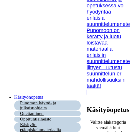
opetuksessa voi
hyödyntää
erilaisia
suunnittelumenetel
Punomoon on
kerätty ja luotu
loistavaa
materiaalia
erilaisiin
suunnittelumenetel
liittyen. Tutustu
suunnittelun eri
mahdollisuuksiin
täältä!
Käsityönopetus
Punomon käyttö- ja
julkaisuohjeita
Käsityöopetus
Opettaminen
Oppituntiaineisto
Valitse alakategoria
Käsityön
viemällä hiiri
etäopiskelumateriaalia