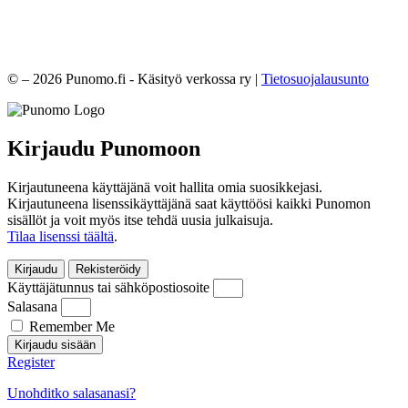
© – 2026 Punomo.fi - Käsityö verkossa ry |
Tietosuojalausunto
Kirjaudu Punomoon
Kirjautuneena käyttäjänä voit hallita omia suosikkejasi.
Kirjautuneena lisenssikäyttäjänä saat käyttöösi kaikki Punomon
sisällöt ja voit myös itse tehdä uusia julkaisuja.
Tilaa lisenssi täältä
.
Kirjaudu
Rekisteröidy
Käyttäjätunnus tai sähköpostiosoite
Salasana
Remember Me
Kirjaudu sisään
Register
Unohditko salasanasi?