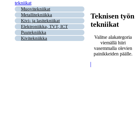
tekniikat
Muovitekniikat
Teknisen työn
Metallitekniikka
Kivi- ja lasitekniikat
tekniikat
Elektroniikka, TVT, ICT
Puutekniikka
Valitse alakategoria
Kivitekniikka
viemällä hiiri
vasemmalla olevien
painikkeiden päälle.