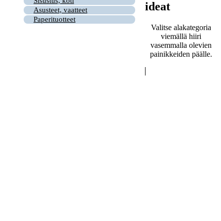
Sisustus, koti
ideat
Asusteet, vaatteet
Paperituotteet
Valitse alakategoria
viemällä hiiri
vasemmalla olevien
painikkeiden päälle.