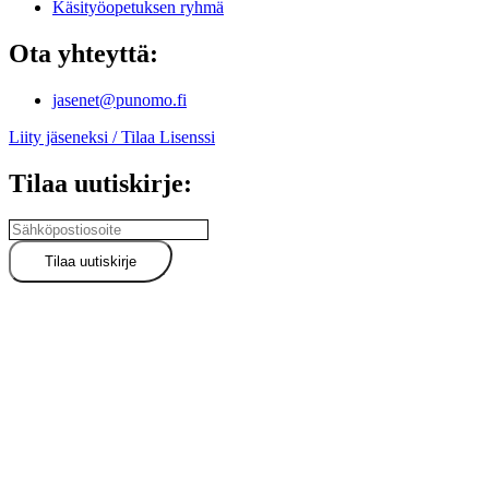
Käsityöopetuksen ryhmä
Ota yhteyttä:
jasenet@punomo.fi
Liity jäseneksi / Tilaa Lisenssi
Tilaa uutiskirje: