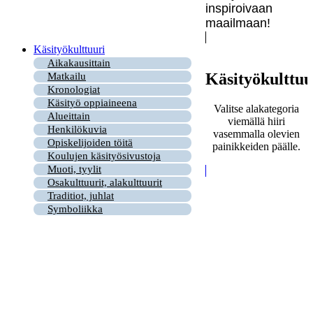
inspiroivaan
maailmaan!
Käsityökulttuuri
Aikakausittain
Käsityökulttuu
Matkailu
Kronologiat
Käsityö oppiaineena
Valitse alakategoria
Alueittain
viemällä hiiri
Henkilökuvia
vasemmalla olevien
Opiskelijoiden töitä
painikkeiden päälle.
Koulujen käsityösivustoja
Muoti, tyylit
Osakulttuurit, alakulttuurit
Traditiot, juhlat
Symboliikka