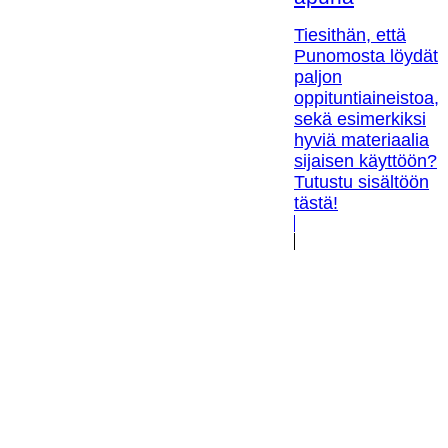
Tiesithän, että
Punomosta löydät
paljon
oppituntiaineistoa,
sekä esimerkiksi
hyviä materiaalia
sijaisen käyttöön?
Tutustu sisältöön
tästä!