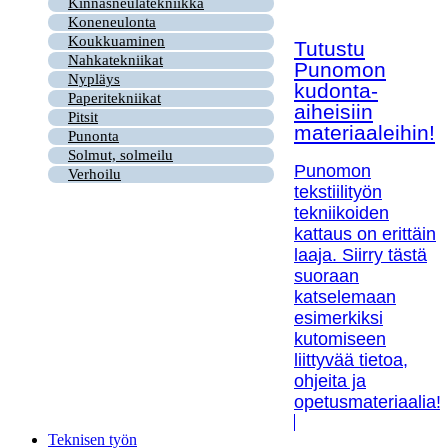
Kinnasneulatekniikka
Koneneulonta
Koukkuaminen
Tutustu
Nahkatekniikat
Punomon
Nypläys
kudonta-
Paperitekniikat
aiheisiin
Pitsit
materiaaleihin!
Punonta
Solmut, solmeilu
Punomon
Verhoilu
tekstiilityön
tekniikoiden
kattaus on erittäin
laaja. Siirry tästä
suoraan
katselemaan
esimerkiksi
kutomiseen
liittyvää tietoa,
ohjeita ja
opetusmateriaalia!
Teknisen työn