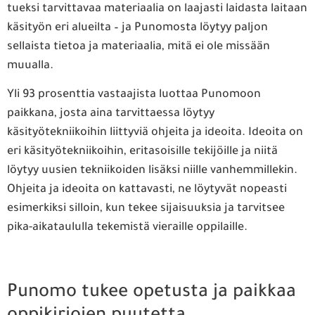
tueksi tarvittavaa materiaalia on laajasti laidasta laitaan
käsityön eri alueilta – ja Punomosta löytyy paljon
sellaista tietoa ja materiaalia, mitä ei ole missään
muualla.
Yli 93 prosenttia vastaajista luottaa Punomoon
paikkana, josta aina tarvittaessa löytyy
käsityötekniikoihin liittyviä ohjeita ja ideoita. Ideoita on
eri käsityötekniikoihin, eritasoisille tekijöille ja niitä
löytyy uusien tekniikoiden lisäksi niille vanhemmillekin.
Ohjeita ja ideoita on kattavasti, ne löytyvät nopeasti
esimerkiksi silloin, kun tekee sijaisuuksia ja tarvitsee
pika-aikataululla tekemistä vieraille oppilaille.
Punomo tukee opetusta ja paikkaa