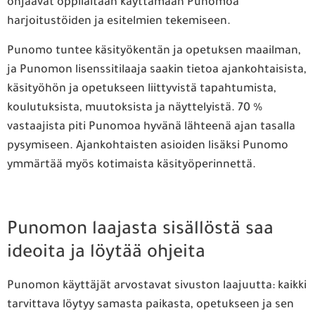
ohjaavat oppilaitaan käyttämään Punomoa
harjoitustöiden ja esitelmien tekemiseen.
Punomo tuntee käsityökentän ja opetuksen maailman,
ja Punomon lisenssitilaaja saakin tietoa ajankohtaisista,
käsityöhön ja opetukseen liittyvistä tapahtumista,
koulutuksista, muutoksista ja näyttelyistä. 70 %
vastaajista piti Punomoa hyvänä lähteenä ajan tasalla
pysymiseen. Ajankohtaisten asioiden lisäksi Punomo
ymmärtää myös kotimaista käsityöperinnettä.
Punomon laajasta sisällöstä saa
ideoita ja löytää ohjeita
Punomon käyttäjät arvostavat sivuston laajuutta: kaikki
tarvittava löytyy samasta paikasta, opetukseen ja sen