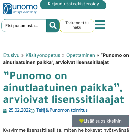
Kirjaudu tai rekisteröidy
Tarkennettu
haku
Etusivu
»
Käsityönopetus
»
Opettaminen
»
”Punomo on
ainutlaatuinen paikka”, arvioivat lisenssitilaajat
”Punomo on
ainutlaatuinen paikka”,
arvioivat lisenssitilaajat
25.02.2022
Tekijä:
Punomon toimitus
Lisää suosikkeihin
Kysyimme lisenssitilaajilta, miten he kokevat hyötyvänsä