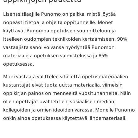
oppikirjojen puutetta
Lisenssitilaajille Punomo on paikka, mistä löytää
nopeasti tietoa ja ohjeita oppitunneille. Monet
käyttävät Punomoa opetuksen suunnitteluun ja
itselleen oudompien tekniikoiden kertaamiseen. 90%
vastaajista sanoi voivansa hyödyntää Punomon
materiaaleja opetuksen valmistelussa ja 86%
opetuksessa.
Moni vastaaja valittelee sitä, että opetusmateriaalien
kustantajat eivät tuota uutta materiaalia: viimeisin
oppikirjan painos on menneeltä vuosituhannelta. Näin
ollen opettajat ovat lehtien, sosiaalisen median,
kollegoiden ja omien ideoiden varassa. Monelle Punomo
onkin ainoa opetuksessa käytettävä lähdemateriaali.