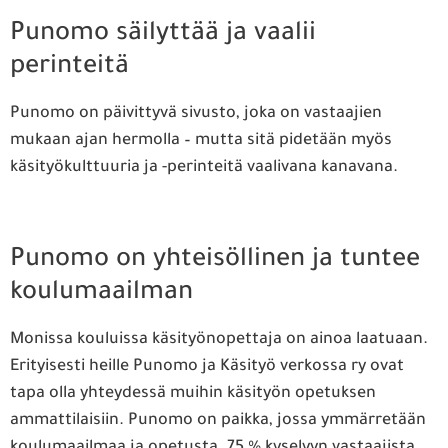
Punomo säilyttää ja vaalii
perinteitä
Punomo on päivittyvä sivusto, joka on vastaajien
mukaan ajan hermolla – mutta sitä pidetään myös
käsityökulttuuria ja -perinteitä vaalivana kanavana.
Punomo on yhteisöllinen ja tuntee
koulumaailman
Monissa kouluissa käsityönopettaja on ainoa laatuaan.
Erityisesti heille Punomo ja Käsityö verkossa ry ovat
tapa olla yhteydessä muihin käsityön opetuksen
ammattilaisiin. Punomo on paikka, jossa ymmärretään
koulumaailmaa ja opetusta. 75 % kyselyyn vastaajista