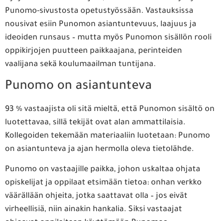
Punomo-sivustosta opetustyössään. Vastauksissa
nousivat esiin Punomon asiantuntevuus, laajuus ja
ideoiden runsaus – mutta myös Punomon sisällön rooli
oppikirjojen puutteen paikkaajana, perinteiden
vaalijana sekä koulumaailman tuntijana.
Punomo on asiantunteva
93 % vastaajista oli sitä mieltä, että Punomon sisältö on
luotettavaa, sillä tekijät ovat alan ammattilaisia.
Kollegoiden tekemään materiaaliin luotetaan: Punomo
on asiantunteva ja ajan hermolla oleva tietolähde.
Punomo on vastaajille paikka, johon uskaltaa ohjata
opiskelijat ja oppilaat etsimään tietoa: onhan verkko
väärällään ohjeita, jotka saattavat olla – jos eivät
virheellisiä, niin ainakin hankalia. Siksi vastaajat