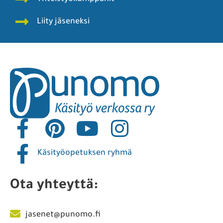
Liity jäseneksi
Käsityöopetuksen ryhmä
Ota yhteyttä:
jasenet@punomo.fi