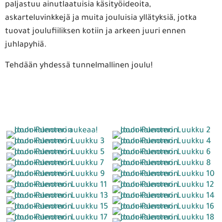
paljastuu ainutlaatuisia käsityöideoita,
askarteluvinkkejä ja muita jouluisia yllätyksiä, jotka
tuovat joulufiiliksen kotiin ja arkeen juuri ennen
juhlapyhiä.
Tehdään yhdessä tunnelmallinen joulu!