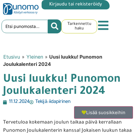
Kirjaudu tai rekisteröidy
Tarkennettu
haku
Etusivu
»
Yleinen
»
Uusi luukku! Punomon
Joulukalenteri 2024
Uusi luukku! Punomon
Joulukalenteri 2024
11.12.2024
Tekijä:
iidapirinen
Lisää suosikkeihin
Tervetuloa kokemaan joulun taikaa päivä kerrallaan
Punomon Joulukalenterin kanssa! Jokaisen luukun takaa