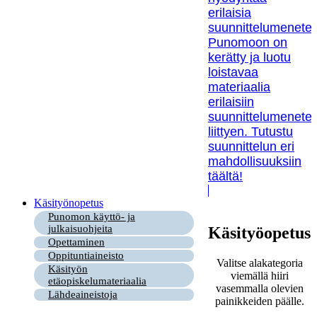
erilaisia
suunnittelumenetel
Punomoon on
kerätty ja luotu
loistavaa
materiaalia
erilaisiin
suunnittelumenetel
liittyen. Tutustu
suunnittelun eri
mahdollisuuksiin
täältä!
Käsityönopetus
Punomon käyttö- ja
julkaisuohjeita
Käsityöopetus
Opettaminen
Oppituntiaineisto
Valitse alakategoria
Käsityön
viemällä hiiri
etäopiskelumateriaalia
vasemmalla olevien
Lähdeaineistoja
painikkeiden päälle.