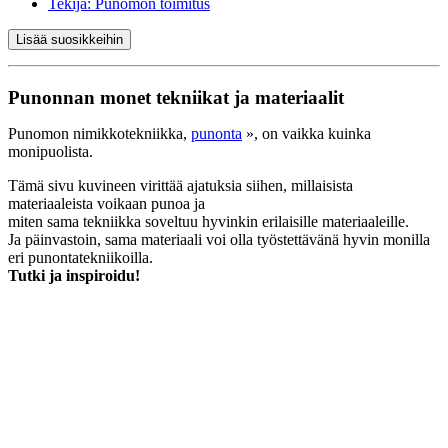
Tekijä:
Punomon toimitus
Lisää suosikkeihin
Punonnan monet tekniikat ja materiaalit
Punomon nimikkotekniikka,
punonta
», on vaikka kuinka
monipuolista.
Tämä sivu kuvineen virittää ajatuksia siihen, millaisista
materiaaleista voikaan punoa ja
miten sama tekniikka soveltuu hyvinkin erilaisille materiaaleille.
Ja päinvastoin, sama materiaali voi olla työstettävänä hyvin monilla
eri punontatekniikoilla.
Tutki ja inspiroidu!