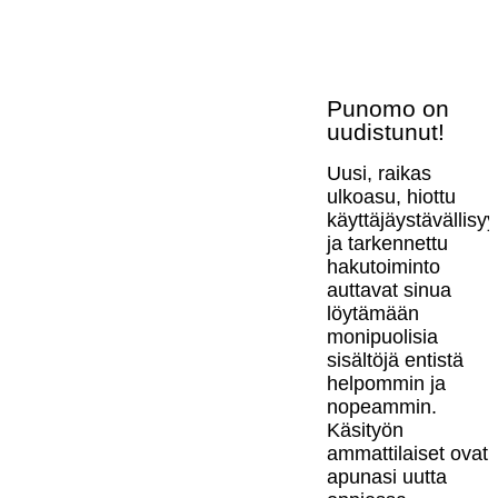
Punomo on
uudistunut!
Uusi, raikas
ulkoasu, hiottu
käyttäjäystävällisy
ja tarkennettu
hakutoiminto
auttavat sinua
löytämään
monipuolisia
sisältöjä entistä
helpommin ja
nopeammin.
Käsityön
ammattilaiset ovat
apunasi uutta