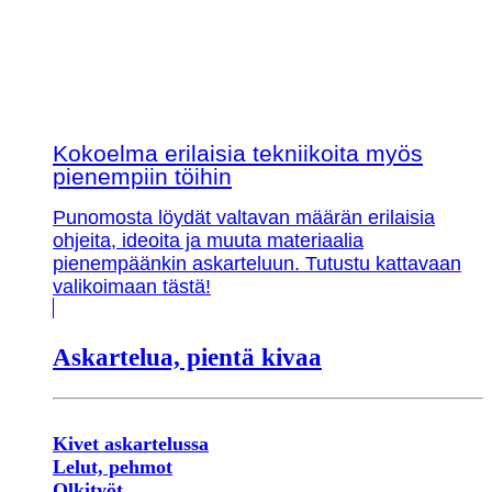
Kokoelma erilaisia tekniikoita myös
pienempiin töihin
Punomosta löydät valtavan määrän erilaisia
ohjeita, ideoita ja muuta materiaalia
pienempäänkin askarteluun. Tutustu kattavaan
valikoimaan tästä!
Askartelua, pientä kivaa
Kivet askartelussa
Lelut, pehmot
Olkityöt