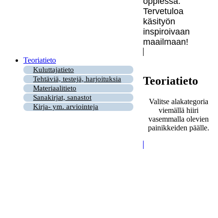
oppiessa.
Tervetuloa
käsityön
inspiroivaan
maailmaan!
Teoriatieto
Kuluttajatieto
Teoriatieto
Tehtäviä, testejä, harjoituksia
Materiaalitieto
Sanakirjat, sanastot
Valitse alakategoria
Kirja- ym. arviointeja
viemällä hiiri
vasemmalla olevien
painikkeiden päälle.