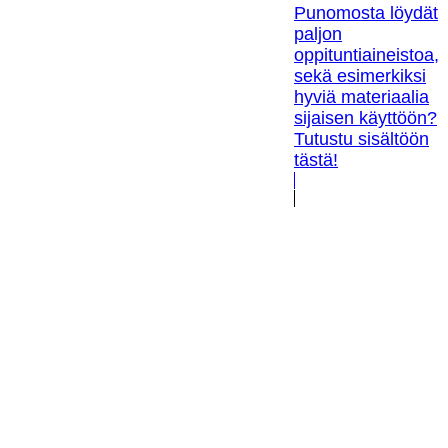
Punomosta löydät
paljon
oppituntiaineistoa,
sekä esimerkiksi
hyviä materiaalia
sijaisen käyttöön?
Tutustu sisältöön
tästä!