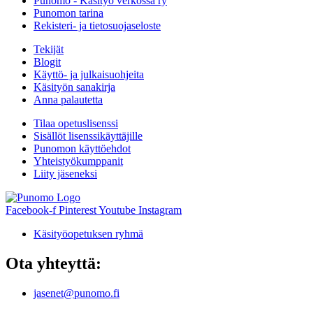
Punomo - Käsityö verkossa ry
Punomon tarina
Rekisteri- ja tietosuojaseloste
Tekijät
Blogit
Käyttö- ja julkaisuohjeita
Käsityön sanakirja
Anna palautetta
Tilaa opetuslisenssi
Sisällöt lisenssikäyttäjille
Punomon käyttöehdot
Yhteistyökumppanit
Liity jäseneksi
Facebook-f
Pinterest
Youtube
Instagram
Käsityöopetuksen ryhmä
Ota yhteyttä:
jasenet@punomo.fi