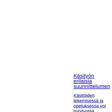
Käsityön
erilaisia
suunnittelumen
Käsitöiden
tekemisessä ja
opetuksessa voi
hyödyntää