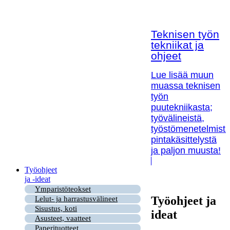
Teknisen työn
tekniikat ja
ohjeet
Lue lisää muun
muassa teknisen
työn
puutekniikasta;
työvälineistä,
työstömenetelmistä
pintakäsittelystä
ja paljon muusta!
Työohjeet
ja -ideat
Ymparistöteokset
Työohjeet ja
Lelut- ja harrastusvälineet
Sisustus, koti
ideat
Asusteet, vaatteet
Paperituotteet