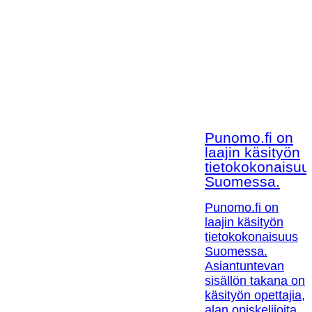
Punomo.fi on
laajin käsityön
tietokokonaisuu
Suomessa.
Punomo.fi on
laajin käsityön
tietokokonaisuus
Suomessa.
Asiantuntevan
sisällön takana on
käsityön opettajia,
alan opiskelijoita