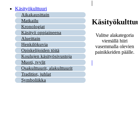
Käsityökulttuuri
Aikakausittain
Käsityökulttuu
Matkailu
Kronologiat
Käsityö oppiaineena
Valitse alakategoria
Alueittain
viemällä hiiri
Henkilökuvia
vasemmalla olevien
Opiskelijoiden töitä
painikkeiden päälle.
Koulujen käsityösivustoja
Muoti, tyylit
Osakulttuurit, alakulttuurit
Traditiot, juhlat
Symboliikka