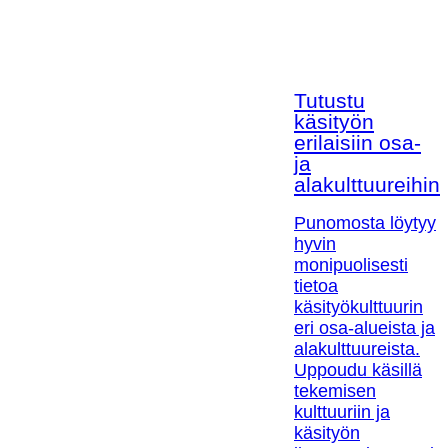
Tutustu
käsityön
erilaisiin osa-
ja
alakulttuureihin!
Punomosta löytyy
hyvin
monipuolisesti
tietoa
käsityökulttuurin
eri osa-alueista ja
alakulttuureista.
Uppoudu käsillä
tekemisen
kulttuuriin ja
käsityön