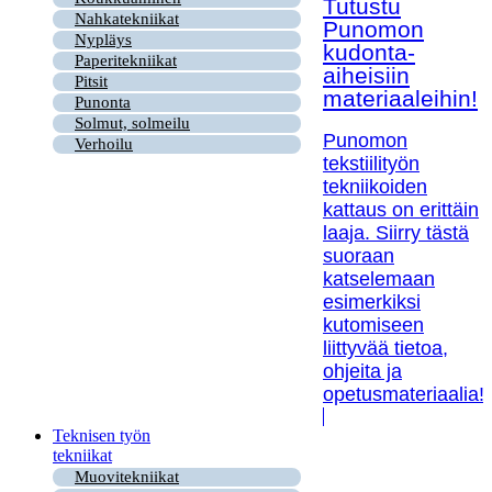
Tutustu
Nahkatekniikat
Punomon
Nypläys
kudonta-
Paperitekniikat
aiheisiin
Pitsit
materiaaleihin!
Punonta
Solmut, solmeilu
Punomon
Verhoilu
tekstiilityön
tekniikoiden
kattaus on erittäin
laaja. Siirry tästä
suoraan
katselemaan
esimerkiksi
kutomiseen
liittyvää tietoa,
ohjeita ja
opetusmateriaalia!
Teknisen työn
tekniikat
Muovitekniikat