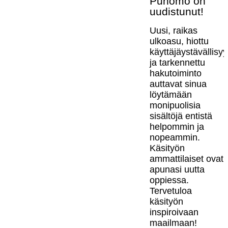
Punomo on
uudistunut!
Uusi, raikas
ulkoasu, hiottu
käyttäjäystävällisy
ja tarkennettu
hakutoiminto
auttavat sinua
löytämään
monipuolisia
sisältöjä entistä
helpommin ja
nopeammin.
Käsityön
ammattilaiset ovat
apunasi uutta
oppiessa.
Tervetuloa
käsityön
inspiroivaan
maailmaan!