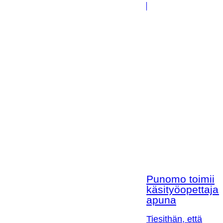
Punomo toimii
käsityöopettaja
apuna
Tiesithän, että