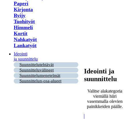
Paperi
Kirjonta
Ryijy
Tuohityöt
Himmeli
Kortit
Nahkatyöt
Lankatyöt
Ideointi
ja suunnittelu
Suunnittelutehtävät
Ideointi ja
Suunnitteluvälineet
Suunnittelumenetelmät
suunnittelu
Suunnittelun-osa-alueet
Valitse alakategoria
viemällä hiiri
vasemmalla olevien
painikkeiden päälle.