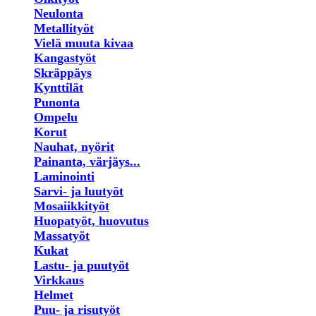
Neulonta
Metallityöt
Vielä muuta kivaa
Kangastyöt
Skräppäys
Kynttilät
Punonta
Ompelu
Korut
Nauhat, nyörit
Painanta, värjäys...
Laminointi
Sarvi- ja luutyöt
Mosaiikkityöt
Huopatyöt, huovutus
Massatyöt
Kukat
Lastu- ja puutyöt
Virkkaus
Helmet
Puu- ja risutyöt