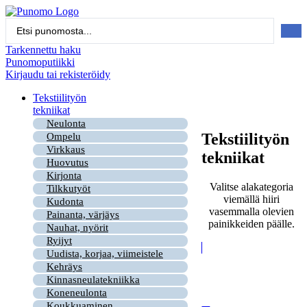
Mene
sisältöön
Search
...
Tarkennettu haku
Punomoputiikki
Kirjaudu tai rekisteröidy
Tekstiilityön
tekniikat
Neulonta
Tekstiilityön
Ompelu
Virkkaus
tekniikat
Huovutus
Kirjonta
Valitse alakategoria
Tilkkutyöt
viemällä hiiri
Kudonta
vasemmalla olevien
Painanta, värjäys
painikkeiden päälle.
Nauhat, nyörit
Ryijyt
Uudista, korjaa, viimeistele
Kehräys
Kinnasneulatekniikka
Koneneulonta
Koukkuaminen