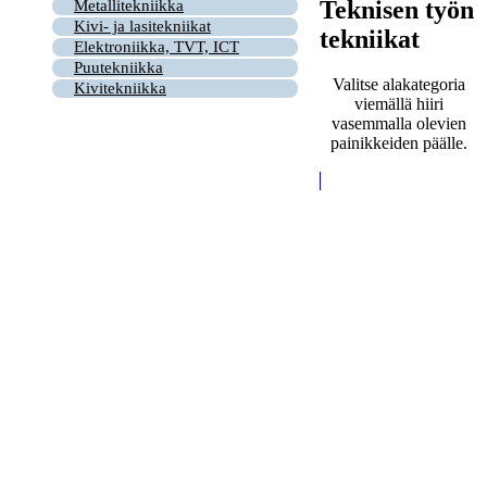
Teknisen työn
Metallitekniikka
Kivi- ja lasitekniikat
tekniikat
Elektroniikka, TVT, ICT
Puutekniikka
Valitse alakategoria
Kivitekniikka
viemällä hiiri
vasemmalla olevien
painikkeiden päälle.