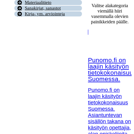
Materiaalitieto
Valitse alakategoria
Sanakirjat, sanastot
viemällä hiiri
Kirja- ym. arviointeja
vasemmalla olevien
painikkeiden päälle.
Punomo.fi on
laajin käsityön
tietokokonaisuu
Suomessa.
Punomo.fi on
laajin käsityön
tietokokonaisuus
Suomessa.
Asiantuntevan
sisällön takana on
käsityön opettajia,