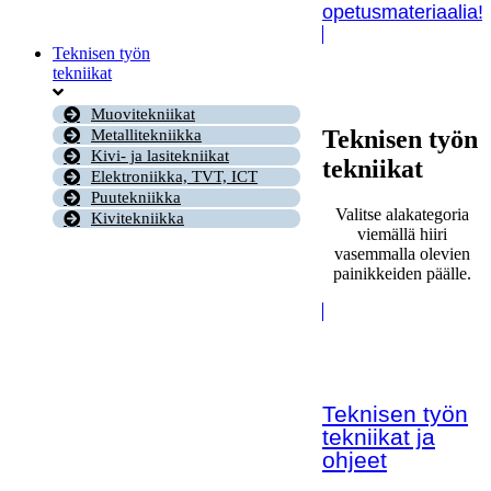
opetusmateriaalia!
Teknisen työn
tekniikat
Muovitekniikat
Teknisen työn
Metallitekniikka
Kivi- ja lasitekniikat
tekniikat
Elektroniikka, TVT, ICT
Puutekniikka
Valitse alakategoria
Kivitekniikka
viemällä hiiri
vasemmalla olevien
painikkeiden päälle.
Teknisen työn
tekniikat ja
ohjeet