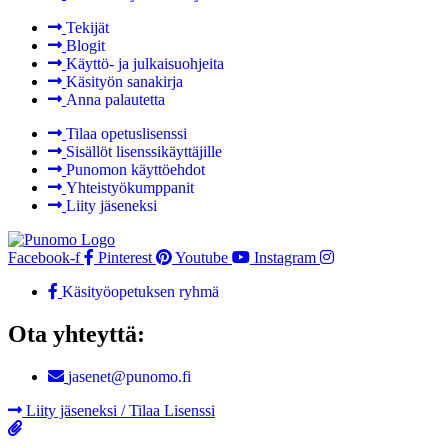
Tekijät
Blogit
Käyttö- ja julkaisuohjeita
Käsityön sanakirja
Anna palautetta
Tilaa opetuslisenssi
Sisällöt lisenssikäyttäjille
Punomon käyttöehdot
Yhteistyökumppanit
Liity jäseneksi
Facebook-f
Pinterest
Youtube
Instagram
Käsityöopetuksen ryhmä
Ota yhteyttä:
jasenet@punomo.fi
Liity jäseneksi / Tilaa Lisenssi