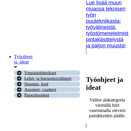
Lue lisää muun
muassa teknisen
työn
puutekniikasta;
työvälineistä,
työstömenetelmistä
pintakäsittelystä
ja paljon muusta!
Työohjeet
ja -ideat
Ymparistöteokset
Työohjeet ja
Lelut- ja harrastusvälineet
Sisustus, koti
ideat
Asusteet, vaatteet
Paperituotteet
Valitse alakategoria
viemällä hiiri
vasemmalla olevien
painikkeiden päälle.