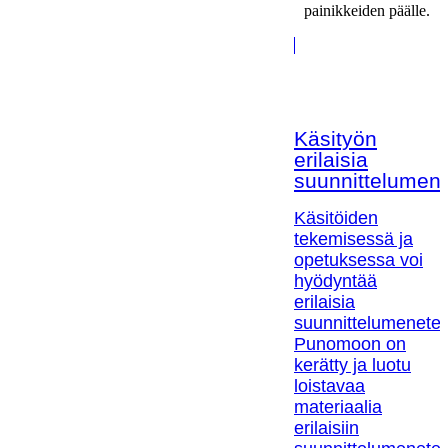
painikkeiden päälle.
Käsityön
erilaisia
suunnittelumen
Käsitöiden
tekemisessä ja
opetuksessa voi
hyödyntää
erilaisia
suunnittelumenetel
Punomoon on
kerätty ja luotu
loistavaa
materiaalia
erilaisiin