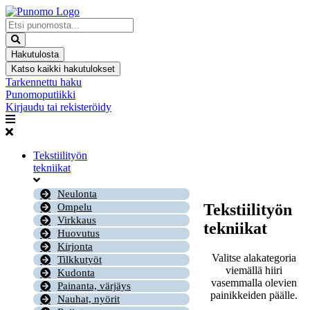
Mene
sisältöön
Search
...
Hakutulosta
Katso kaikki hakutulokset
Tarkennettu haku
Punomoputiikki
Kirjaudu tai rekisteröidy
Tekstiilityön
tekniikat
Neulonta
Tekstiilityön
Ompelu
Virkkaus
tekniikat
Huovutus
Kirjonta
Valitse alakategoria
Tilkkutyöt
viemällä hiiri
Kudonta
vasemmalla olevien
Painanta, värjäys
painikkeiden päälle.
Nauhat, nyörit