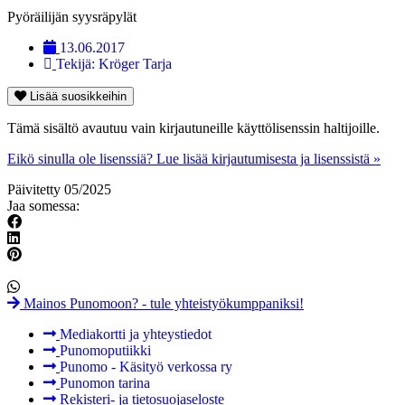
Pyöräilijän syysräpylät
13.06.2017
Tekijä:
Kröger Tarja
Lisää suosikkeihin
Tämä sisältö avautuu vain kirjautuneille käyttölisenssin haltijoille.
Eikö sinulla ole lisenssiä? Lue lisää kirjautumisesta ja lisenssistä »
Päivitetty 05/2025
Jaa somessa:
Mainos Punomoon? - tule yhteistyökumppaniksi!
Mediakortti ja yhteystiedot
Punomoputiikki
Punomo - Käsityö verkossa ry
Punomon tarina
Rekisteri- ja tietosuojaseloste