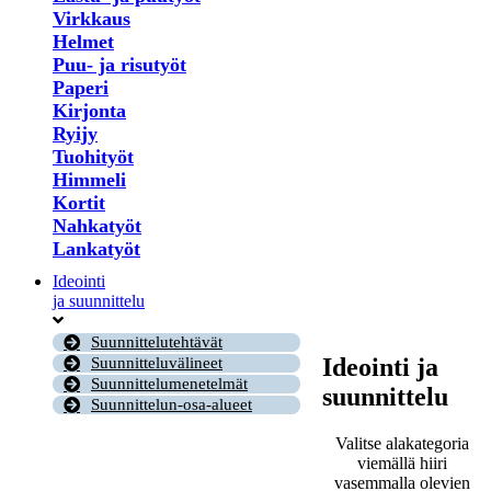
Virkkaus
Helmet
Puu- ja risutyöt
Paperi
Kirjonta
Ryijy
Tuohityöt
Himmeli
Kortit
Nahkatyöt
Lankatyöt
Ideointi
ja suunnittelu
Suunnittelutehtävät
Ideointi ja
Suunnitteluvälineet
Suunnittelumenetelmät
suunnittelu
Suunnittelun-osa-alueet
Valitse alakategoria
viemällä hiiri
vasemmalla olevien