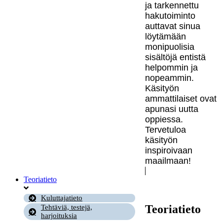
ja tarkennettu
hakutoiminto
auttavat sinua
löytämään
monipuolisia
sisältöjä entistä
helpommin ja
nopeammin.
Käsityön
ammattilaiset ovat
apunasi uutta
oppiessa.
Tervetuloa
käsityön
inspiroivaan
maailmaan!
Teoriatieto
Kuluttajatieto
Teoriatieto
Tehtäviä, testejä,
harjoituksia