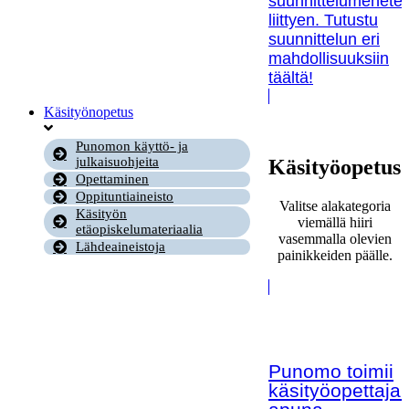
suunnittelumenetel
liittyen. Tutustu
suunnittelun eri
mahdollisuuksiin
täältä!
Käsityönopetus
Punomon käyttö- ja
julkaisuohjeita
Käsityöopetus
Opettaminen
Oppituntiaineisto
Valitse alakategoria
Käsityön
viemällä hiiri
etäopiskelumateriaalia
vasemmalla olevien
Lähdeaineistoja
painikkeiden päälle.
Punomo toimii
käsityöopettaja