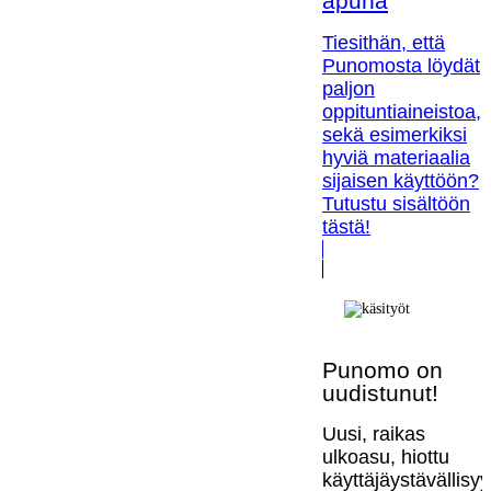
apuna
Tiesithän, että
Punomosta löydät
paljon
oppituntiaineistoa,
sekä esimerkiksi
hyviä materiaalia
sijaisen käyttöön?
Tutustu sisältöön
tästä!
Punomo on
uudistunut!
Uusi, raikas
ulkoasu, hiottu
käyttäjäystävällisy