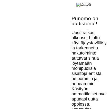
Punomo on
uudistunut!
Uusi, raikas
ulkoasu, hiottu
käyttäjäystävällisy
ja tarkennettu
hakutoiminto
auttavat sinua
löytämään
monipuolisia
sisältöjä entistä
helpommin ja
nopeammin.
Käsityön
ammattilaiset ovat
apunasi uutta
oppiessa.