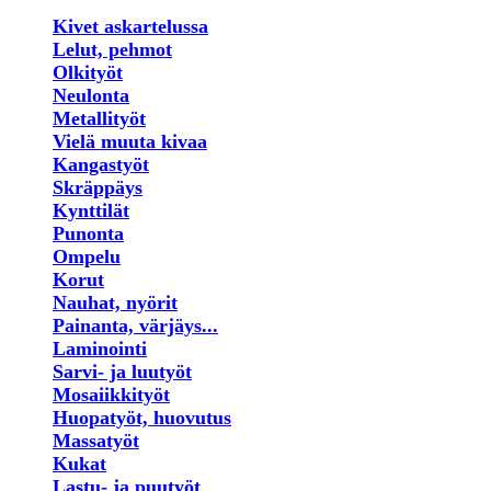
Kivet askartelussa
Lelut, pehmot
Olkityöt
Neulonta
Metallityöt
Vielä muuta kivaa
Kangastyöt
Skräppäys
Kynttilät
Punonta
Ompelu
Korut
Nauhat, nyörit
Painanta, värjäys...
Laminointi
Sarvi- ja luutyöt
Mosaiikkityöt
Huopatyöt, huovutus
Massatyöt
Kukat
Lastu- ja puutyöt