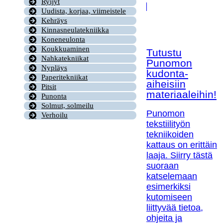
Ryijyt
Uudista, korjaa, viimeistele
Kehräys
Kinnasneulatekniikka
Koneneulonta
Koukkuaminen
Tutustu
Nahkatekniikat
Punomon
Nypläys
kudonta-
Paperitekniikat
aiheisiin
Pitsit
materiaaleihin!
Punonta
Solmut, solmeilu
Punomon
Verhoilu
tekstiilityön
tekniikoiden
kattaus on erittäin
laaja. Siirry tästä
suoraan
katselemaan
esimerkiksi
kutomiseen
liittyvää tietoa,
ohjeita ja