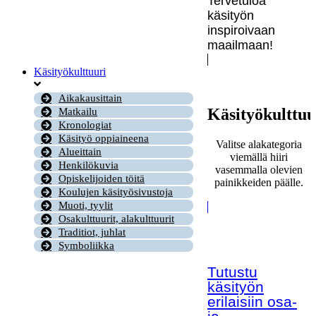
Tervetuloa
käsityön
inspiroivaan
maailmaan!
Käsityökulttuuri
Aikakausittain
Käsityökulttuu
Matkailu
Kronologiat
Käsityö oppiaineena
Valitse alakategoria
Alueittain
viemällä hiiri
Henkilökuvia
vasemmalla olevien
Opiskelijoiden töitä
painikkeiden päälle.
Koulujen käsityösivustoja
Muoti, tyylit
Osakulttuurit, alakulttuurit
Traditiot, juhlat
Symboliikka
Tutustu
käsityön
erilaisiin osa-