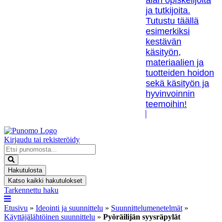
alan opiskelijoita
ja tutkijoita.
Tutustu täällä
esimerkiksi
kestävän
käsityön,
materiaalien ja
tuotteiden hoidon
sekä käsityön ja
hyvinvoinnin
teemoihin!
Kirjaudu tai rekisteröidy
Search
...
Hakutulosta
Katso kaikki hakutulokset
Tarkennettu haku
Etusivu
»
Ideointi ja suunnittelu
»
Suunnittelumenetelmät
»
Käyttäjälähtöinen suunnittelu
»
Pyöräilijän syysräpylät