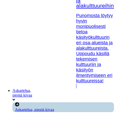
ja
alakulttuureihin!
Punomosta löytyy
hyvin
monipuolisesti
tietoa
käsityökulttuurin
eri osa-alueista ja
alakulttuureista.
Uppoudu käsillä
tekemisen
kulttuuriin ja
käsityön
ilmentymiseen eri
kulttuureissa!
Askartelua,
pientä kivaa
Askartelua, pientä kivaa