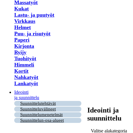
Massatyöt
Kukat
Lastu- ja puutyöt
Virkkaus
Helmet
Puu- ja risutyöt
Paperi
Kirjonta
Ryijy
Tuohityöt
Himmeli
Kortit
Nahkatyöt
Lankatyöt
Ideointi
ja suunnittelu
Suunnittelutehtävät
Ideointi ja
Suunnitteluvälineet
Suunnittelumenetelmät
suunnittelu
Suunnittelun-osa-alueet
Valitse alakategoria