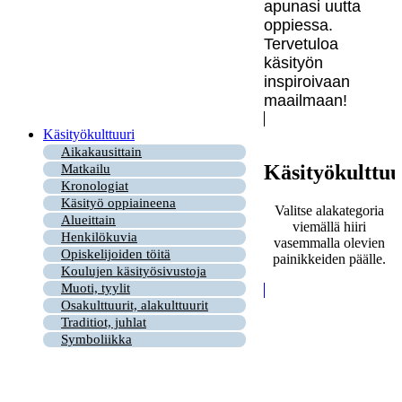
apunasi uutta
oppiessa.
Tervetuloa
käsityön
inspiroivaan
maailmaan!
Käsityökulttuuri
Aikakausittain
Käsityökulttuu
Matkailu
Kronologiat
Käsityö oppiaineena
Valitse alakategoria
Alueittain
viemällä hiiri
Henkilökuvia
vasemmalla olevien
Opiskelijoiden töitä
painikkeiden päälle.
Koulujen käsityösivustoja
Muoti, tyylit
Osakulttuurit, alakulttuurit
Traditiot, juhlat
Symboliikka