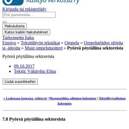
Kirjaudu tai rekisteröidy
Search
...
Hakutulosta
Katso kaikki hakutulokset
Tarkennettu haku
Etusivu
»
Tekstiilityön tekniikat
»
Ompelu
»
Ompelutöiden ohjeita
ja -ideoita
»
Muut ompelutuotteet
»
Pyöreä pöytäliina sektoreista
Pyöreä pöytäliina sektoreista
09.10.2017
Tekijä:
Vähävihu Elina
Lisää suosikkeihin
« Lasketaan langasta -tehtävät
|
Matematiikka-aiheinen hakemisto
|
Tekstiilityöaiheinen
hakemisto
7.8 Pyöreä pöytäliina sektoreista