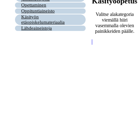
Käsityöopetus
Opettaminen
Oppituntiaineisto
Valitse alakategoria
Käsityön
viemällä hiiri
etäopiskelumateriaalia
vasemmalla olevien
Lähdeaineistoja
painikkeiden päälle.