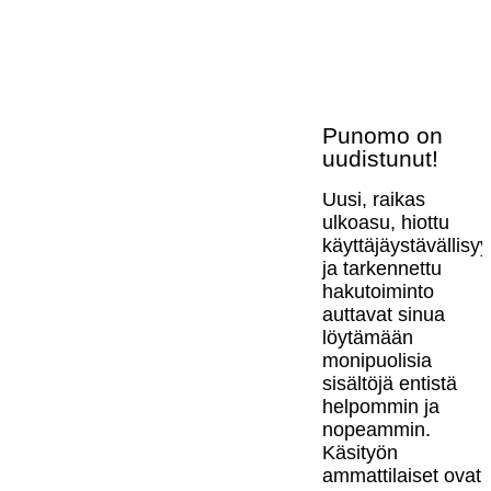
Punomo on
uudistunut!
Uusi, raikas
ulkoasu, hiottu
käyttäjäystävällisy
ja tarkennettu
hakutoiminto
auttavat sinua
löytämään
monipuolisia
sisältöjä entistä
helpommin ja
nopeammin.
Käsityön
ammattilaiset ovat