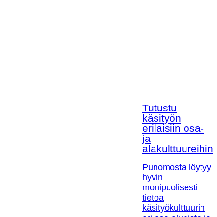
Tutustu
käsityön
erilaisiin osa-
ja
alakulttuureihin!
Punomosta löytyy
hyvin
monipuolisesti
tietoa
käsityökulttuurin