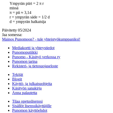
Ympyrän piiri = 2 π r
missä
π = pii ≈ 3,14
r = ympyrän säde = 1/2 d
d = ympyrän halkaisija
Päivitetty 05/2024
Jaa somessa:
Mainos Punomoon? - tule yhteistyökumppaniksi!
Mediakortti ja yhteystiedot
Punomoputiikki
Punomo - Käsityö verkossa ry
Punomon tarina
Rekisteri- ja tietosuojaseloste
Tekijät
Blogit
Käyttö- ja julkaisuohjeita
Käsityön sanakirja
Anna palautetta
Tilaa opetuslisenssi
Sisällöt lisenssikäyttäjille
Punomon käyttöehdot