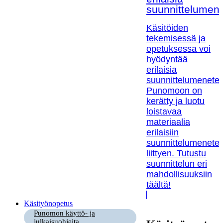
suunnittelumen
Käsitöiden
tekemisessä ja
opetuksessa voi
hyödyntää
erilaisia
suunnittelumenetel
Punomoon on
kerätty ja luotu
loistavaa
materiaalia
erilaisiin
suunnittelumenetel
liittyen. Tutustu
suunnittelun eri
mahdollisuuksiin
täältä!
Käsityönopetus
Punomon käyttö- ja
julkaisuohjeita