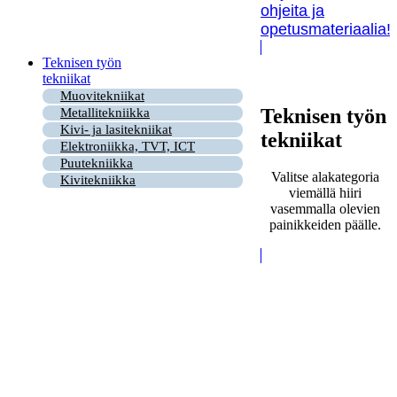
ohjeita ja
opetusmateriaalia!
Teknisen työn
tekniikat
Muovitekniikat
Teknisen työn
Metallitekniikka
Kivi- ja lasitekniikat
tekniikat
Elektroniikka, TVT, ICT
Puutekniikka
Valitse alakategoria
Kivitekniikka
viemällä hiiri
vasemmalla olevien
painikkeiden päälle.