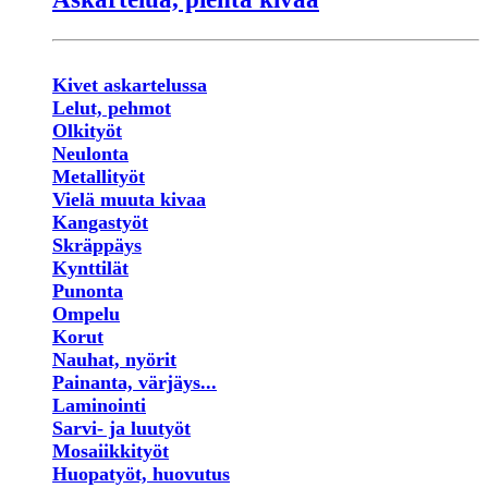
Kivet askartelussa
Lelut, pehmot
Olkityöt
Neulonta
Metallityöt
Vielä muuta kivaa
Kangastyöt
Skräppäys
Kynttilät
Punonta
Ompelu
Korut
Nauhat, nyörit
Painanta, värjäys...
Laminointi
Sarvi- ja luutyöt
Mosaiikkityöt
Huopatyöt, huovutus