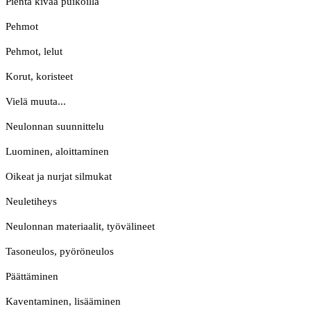
Pientä kivaa puikoilla
Pehmot
Pehmot, lelut
Korut, koristeet
Vielä muuta...
Neulonnan suunnittelu
Luominen, aloittaminen
Oikeat ja nurjat silmukat
Neuletiheys
Neulonnan materiaalit, työvälineet
Tasoneulos, pyöröneulos
Päättäminen
Kaventaminen, lisääminen