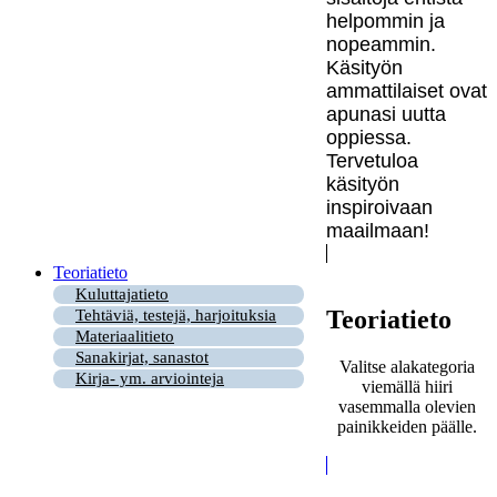
helpommin ja
nopeammin.
Käsityön
ammattilaiset ovat
apunasi uutta
oppiessa.
Tervetuloa
käsityön
inspiroivaan
maailmaan!
Teoriatieto
Kuluttajatieto
Teoriatieto
Tehtäviä, testejä, harjoituksia
Materiaalitieto
Sanakirjat, sanastot
Valitse alakategoria
Kirja- ym. arviointeja
viemällä hiiri
vasemmalla olevien
painikkeiden päälle.