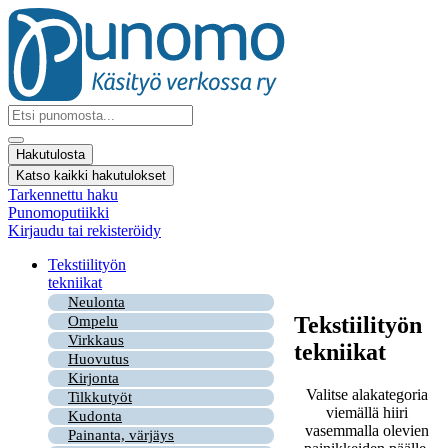
Mene
sisältöön
Search
...
Hakutulosta
Katso kaikki hakutulokset
Tarkennettu haku
Punomoputiikki
Kirjaudu tai rekisteröidy
Tekstiilityön
tekniikat
Neulonta
Tekstiilityön
Ompelu
Virkkaus
tekniikat
Huovutus
Kirjonta
Valitse alakategoria
Tilkkutyöt
viemällä hiiri
Kudonta
vasemmalla olevien
Painanta, värjäys