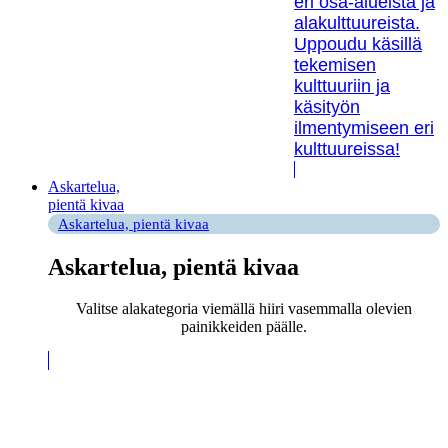
eri osa-alueista ja
alakulttuureista.
Uppoudu käsillä
tekemisen
kulttuuriin ja
käsityön
ilmentymiseen eri
kulttuureissa!
Askartelua,
pientä kivaa
Askartelua, pientä kivaa
Askartelua, pientä kivaa
Valitse alakategoria viemällä hiiri vasemmalla olevien
painikkeiden päälle.