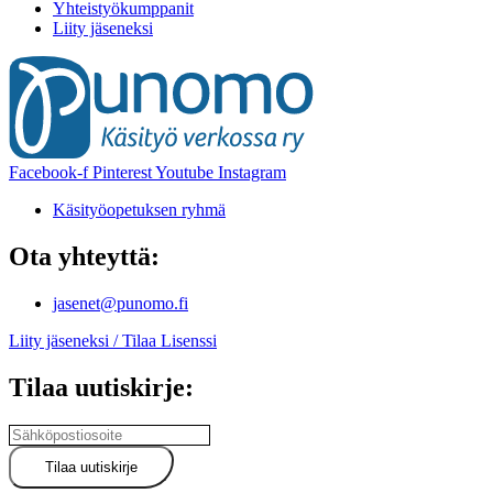
Yhteistyökumppanit
Liity jäseneksi
Facebook-f
Pinterest
Youtube
Instagram
Käsityöopetuksen ryhmä
Ota yhteyttä:
jasenet@punomo.fi
Liity jäseneksi / Tilaa Lisenssi
Tilaa uutiskirje: