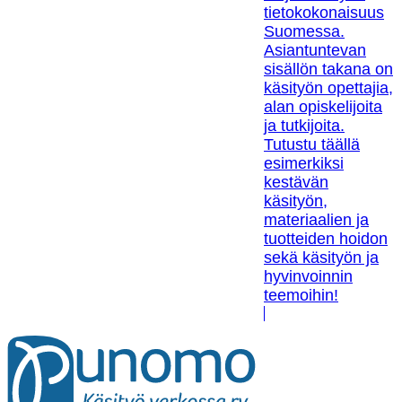
tietokokonaisuus
Suomessa.
Asiantuntevan
sisällön takana on
käsityön opettajia,
alan opiskelijoita
ja tutkijoita.
Tutustu täällä
esimerkiksi
kestävän
käsityön,
materiaalien ja
tuotteiden hoidon
sekä käsityön ja
hyvinvoinnin
teemoihin!