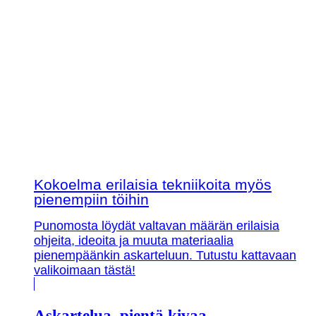
Kokoelma erilaisia tekniikoita myös
pienempiin töihin
Punomosta löydät valtavan määrän erilaisia
ohjeita, ideoita ja muuta materiaalia
pienempäänkin askarteluun. Tutustu kattavaan
valikoimaan tästä!
Askartelua, pientä kivaa