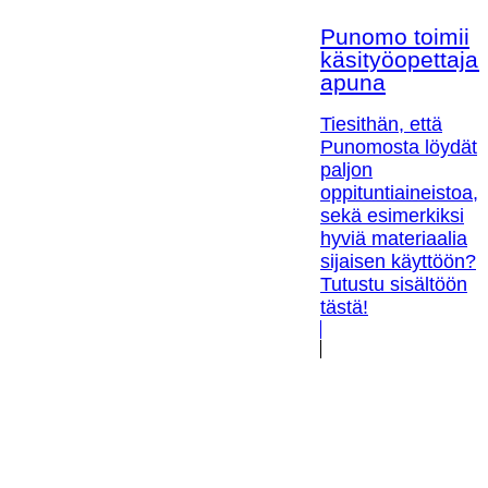
Punomo toimii
käsityöopettaja
apuna
Tiesithän, että
Punomosta löydät
paljon
oppituntiaineistoa,
sekä esimerkiksi
hyviä materiaalia
sijaisen käyttöön?
Tutustu sisältöön
tästä!