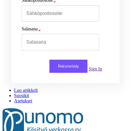
Sähköpostiosoite
Salasana
Rekisteröidy
Sign In
Luo artikkeli
Suosikit
Asetukset