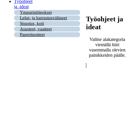
Työohjeet
ja -ideat
Ymparistöteokset
Työohjeet ja
Lelut- ja harrastusvälineet
Sisustus, koti
ideat
Asusteet, vaatteet
Paperituotteet
Valitse alakategoria
viemällä hiiri
vasemmalla olevien
painikkeiden päälle.