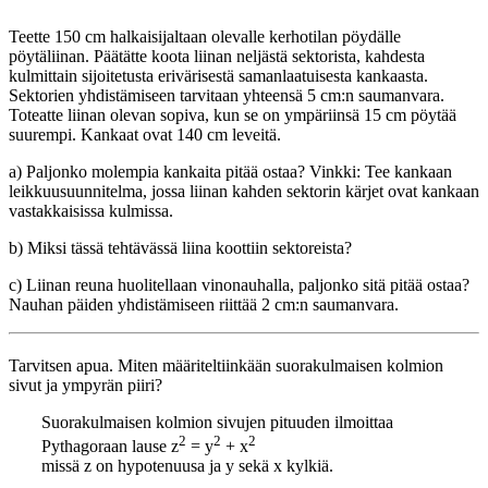
Teette 150 cm halkaisijaltaan olevalle kerhotilan pöydälle
pöytäliinan. Päätätte koota liinan neljästä sektorista, kahdesta
kulmittain sijoitetusta erivärisestä samanlaatuisesta kankaasta.
Sektorien yhdistämiseen tarvitaan yhteensä 5 cm:n saumanvara.
Toteatte liinan olevan sopiva, kun se on ympäriinsä 15 cm pöytää
suurempi. Kankaat ovat 140 cm leveitä.
a) Paljonko molempia kankaita pitää ostaa? Vinkki: Tee kankaan
leikkuusuunnitelma, jossa liinan kahden sektorin kärjet ovat kankaan
vastakkaisissa kulmissa.
b) Miksi tässä tehtävässä liina koottiin sektoreista?
c) Liinan reuna huolitellaan vinonauhalla, paljonko sitä pitää ostaa?
Nauhan päiden yhdistämiseen riittää 2 cm:n saumanvara.
Tarvitsen apua. Miten määriteltiinkään suorakulmaisen kolmion
sivut ja ympyrän piiri?
Suorakulmaisen kolmion sivujen pituuden ilmoittaa
2
2
2
Pythagoraan lause z
= y
+ x
missä z on hypotenuusa ja y sekä x kylkiä.