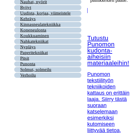
painikkeiden päälle.
Nauhat, nyörit
Ryijyt
Uudista, korjaa, viimeistele
Kehräys
Kinnasneulatekniikka
Koneneulonta
Koukkuaminen
Tutustu
Nahkatekniikat
Punomon
Nypläys
kudonta-
Paperitekniikat
aiheisiin
Pitsit
materiaaleihin!
Punonta
Solmut, solmeilu
Punomon
Verhoilu
tekstiilityön
tekniikoiden
kattaus on erittäin
laaja. Siirry tästä
suoraan
katselemaan
esimerkiksi
kutomiseen
liittyvää tietoa,