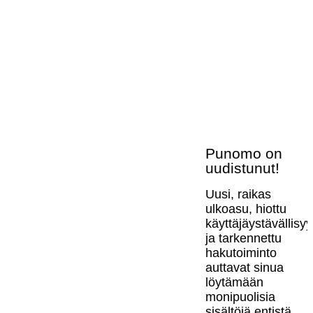
Punomo on
uudistunut!
Uusi, raikas
ulkoasu, hiottu
käyttäjäystävällisy
ja tarkennettu
hakutoiminto
auttavat sinua
löytämään
monipuolisia
sisältöjä entistä