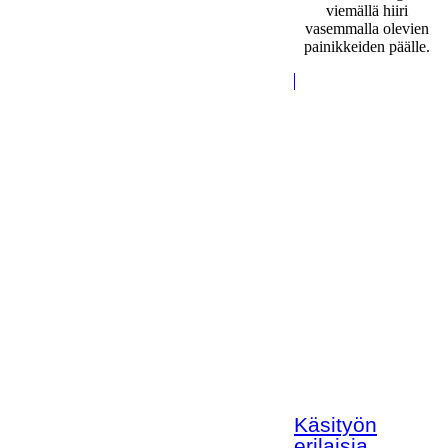
viemällä hiiri
vasemmalla olevien
painikkeiden päälle.
Käsityön
erilaisia