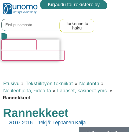
Kirjaudu tai rekisteröidy
Tarkennettu
haku
Hakutulosta
Katso kaikki hakutulokset
Etusivu
»
Tekstiilityön tekniikat
»
Neulonta
»
Neuleohjeita, -ideoita
»
Lapaset, käsineet yms.
»
Rannekkeet
Rannekkeet
20.07.2016
Tekijä:
Leppänen Kaija