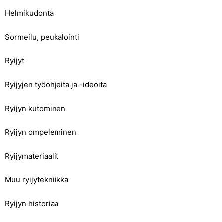
Helmikudonta
Sormeilu, peukalointi
Ryijyt
Ryijyjen työohjeita ja -ideoita
Ryijyn kutominen
Ryijyn ompeleminen
Ryijymateriaalit
Muu ryijytekniikka
Ryijyn historiaa