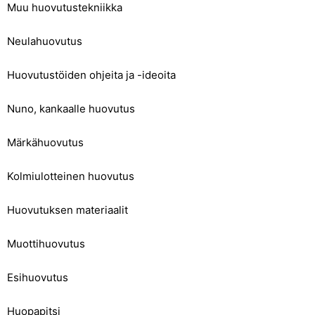
Muu huovutustekniikka
Neulahuovutus
Huovutustöiden ohjeita ja -ideoita
Nuno, kankaalle huovutus
Märkähuovutus
Kolmiulotteinen huovutus
Huovutuksen materiaalit
Muottihuovutus
Esihuovutus
Huopapitsi