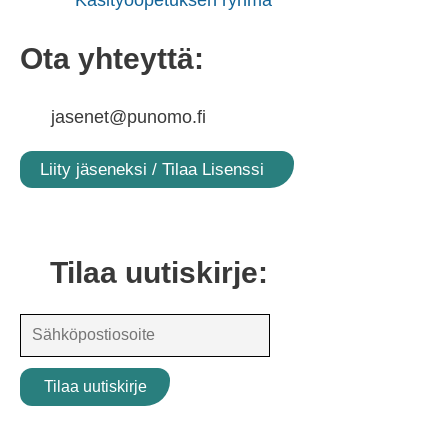
Käsityöopetuksen ryhmä
Ota yhteyttä:
jasenet@punomo.fi
Liity jäseneksi / Tilaa Lisenssi
Tilaa uutiskirje: