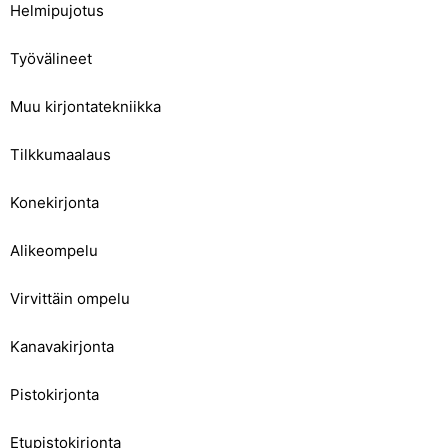
Helmipujotus
Työvälineet
Muu kirjontatekniikka
Tilkkumaalaus
Konekirjonta
Alikeompelu
Virvittäin ompelu
Kanavakirjonta
Pistokirjonta
Etupistokirjonta