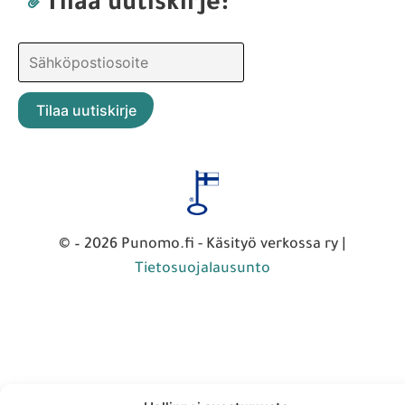
Käsityöopetuksen ryhmä
Ota yhteyttä:
jasenet@punomo.fi
Liity jäseneksi / Tilaa Lisenssi
Tilaa uutiskirje: