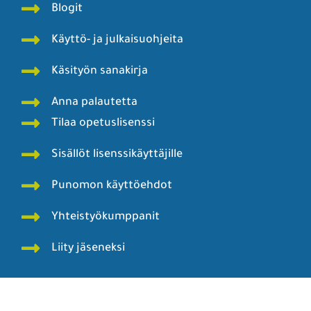
Mediakortti ja yhteystiedot
Punomoputiikki
Punomo - Käsityö verkossa ry
Punomon tarina
Rekisteri- ja tietosuojaseloste
Tekijät
Blogit
Käyttö- ja julkaisuohjeita
Käsityön sanakirja