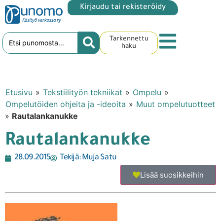
Kirjaudu tai rekisteröidy
Tarkennettu
haku
Etusivu
»
Tekstiilityön tekniikat
»
Ompelu
»
Ompelutöiden ohjeita ja -ideoita
»
Muut ompelutuotteet
»
Rautalankanukke
Rautalankanukke
28.09.2015
Tekijä:
Muja Satu
Lisää suosikkeihin