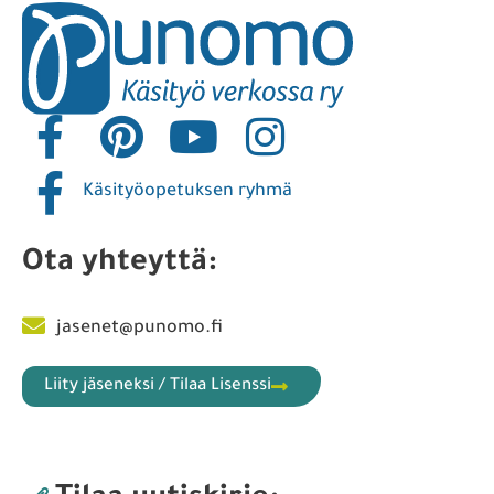
Anna palautetta
Tilaa opetuslisenssi
Sisällöt lisenssikäyttäjille
Punomon käyttöehdot
Yhteistyökumppanit
Liity jäseneksi