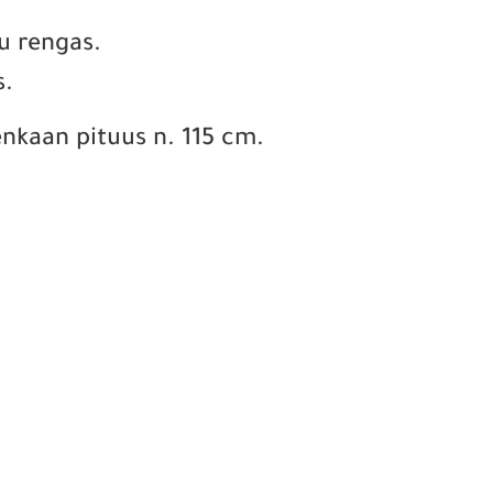
u rengas.
s.
enkaan pituus n. 115 cm.