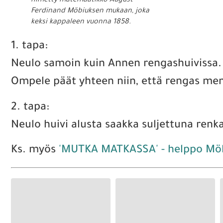
nimetty matemaatikko August
Ferdinand Möbiuksen mukaan, joka
keksi kappaleen vuonna 1858.
1. tapa:
Neulo samoin kuin Annen rengashuivissa.
Ompele päät yhteen niin, että rengas men
2. tapa:
Neulo huivi alusta saakka suljettuna renka
Ks. myös
'MUTKA MATKASSA' - helppo Möb