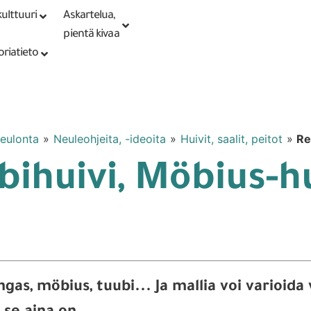
ulttuuri
Askartelua,
Kirjaudu tai
Punomoputiikki
rekisteröidy
pientä kivaa
oriatieto
eulonta
»
Neuleohjeita, -ideoita
»
Huivit, saalit, peitot
»
Re
bihuivi, Möbius-hu
gas, möbius, tuubi... Ja mallia voi varioid