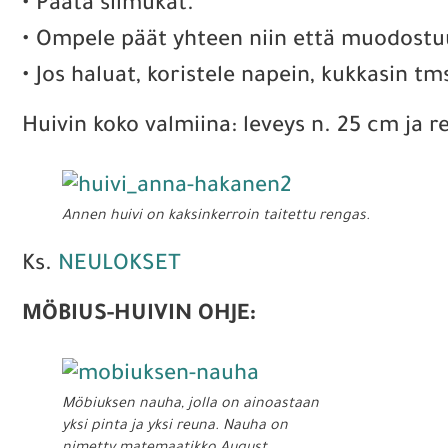
• Päätä silmukat.
• Ompele päät yhteen niin että muodostu
• Jos haluat, koristele napein, kukkasin tm
Huivin koko valmiina: leveys n. 25 cm ja r
Annen huivi on kaksinkerroin taitettu rengas.
Ks.
NEULOKSET
MÖBIUS-HUIVIN OHJE:
Möbiuksen nauha, jolla on ainoastaan
yksi pinta ja yksi reuna. Nauha on