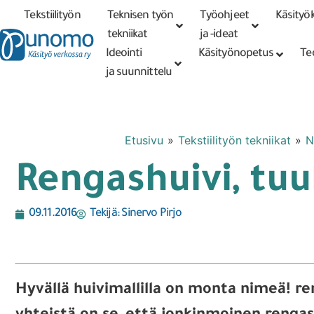
Tekstiilityön
Teknisen työn
Työohjeet
Käsityök
Tarkennettu
haku
tekniikat
tekniikat
ja -ideat
Ideointi
Käsityönopetus
Te
ja suunnittelu
Etusivu
»
Tekstiilityön tekniikat
»
N
Rengashuivi, tuu
09.11.2016
Tekijä:
Sinervo Pirjo
Hyvällä huivimallilla on monta nimeä! ren