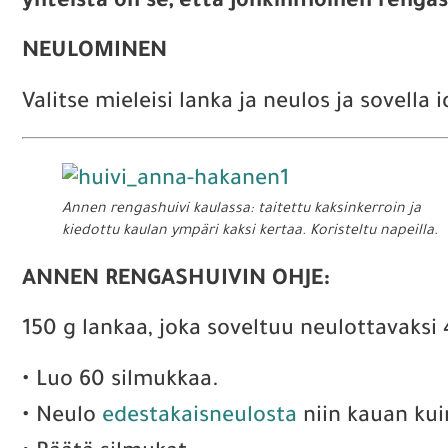
yhteistä on se, että jonkinmoinen rengas
NEULOMINEN
Valitse mieleisi lanka ja neulos ja sovella i
Annen rengashuivi kaulassa: taitettu kaksinkerroin ja
kiedottu kaulan ympäri kaksi kertaa. Koristeltu napeilla.
ANNEN RENGASHUIVIN OHJE:
150 g lankaa, joka soveltuu neulottavaksi 4
• Luo 60 silmukkaa.
• Neulo
edestakaisneulosta
niin kauan kuin