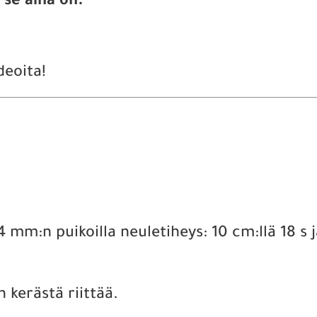
 se aina on.
deoita!
 mm:n puikoilla neuletiheys: 10 cm:llä 18 s j
 kerästä riittää.