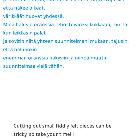
jo suunnittelussa, mutta mikään ei vedä vertoja sille
että näkee oikeat,
värikkäät huovat yhdessä.
Minä halusin oranssia tehosteväriksi kukkaani, mutta
kun leikkasin palat
ja sovitin niitä yhteen suunnitelmani mukaan, tajusin,
että haluankin
enemmän oranssia näkyviin ja niinpä muutin
suunnitelmaa vielä vähän.
Cutting out small fiddly felt pieces can be
tricky, so take your time! I