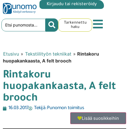
Kirjaudu tai rekisteröidy
Tarkennettu
haku
Etusivu
»
Tekstiilityön tekniikat
»
Rintakoru
huopakankaasta, A felt brooch
Rintakoru
huopakankaasta, A felt
brooch
16.03.2017
Tekijä:
Punomon toimitus
Lisää suosikkeihin