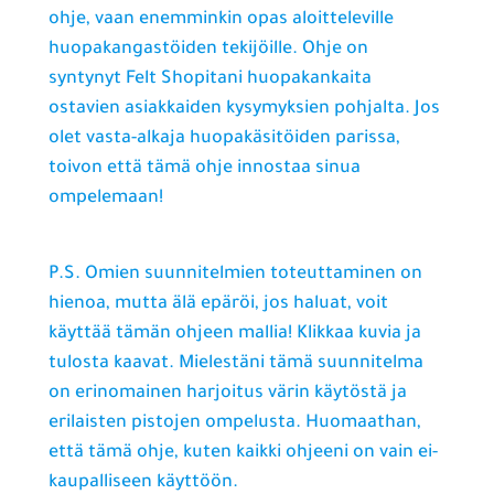
ohje, vaan enemminkin opas aloitteleville
huopakangastöiden tekijöille. Ohje on
syntynyt Felt Shopitani huopakankaita
ostavien asiakkaiden kysymyksien pohjalta. Jos
olet vasta-alkaja huopakäsitöiden parissa,
toivon että tämä ohje innostaa sinua
ompelemaan!
P.S. Omien suunnitelmien toteuttaminen on
hienoa, mutta älä epäröi, jos haluat, voit
käyttää tämän ohjeen mallia! Klikkaa kuvia ja
tulosta kaavat. Mielestäni tämä suunnitelma
on erinomainen harjoitus värin käytöstä ja
erilaisten pistojen ompelusta. Huomaathan,
että tämä ohje, kuten kaikki ohjeeni on vain ei-
kaupalliseen käyttöön.