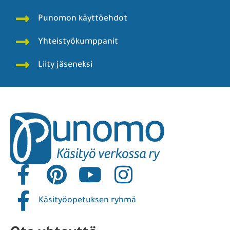
Punomon käyttöehdot
Yhteistyökumppanit
Liity jäseneksi
Käsityöopetuksen ryhmä