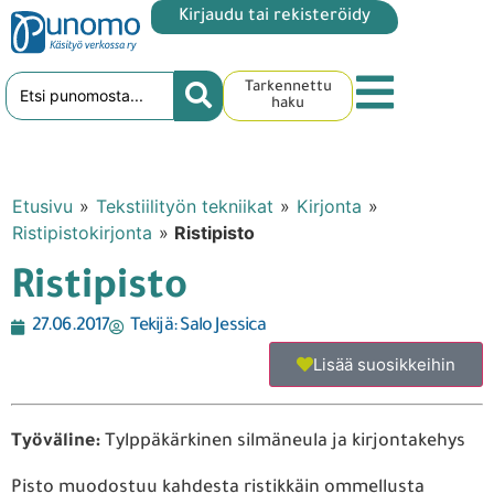
Kirjaudu tai rekisteröidy
Tarkennettu
haku
Etusivu
»
Tekstiilityön tekniikat
»
Kirjonta
»
Ristipistokirjonta
»
Ristipisto
Ristipisto
27.06.2017
Tekijä:
Salo Jessica
Lisää suosikkeihin
Työväline:
Tylppäkärkinen silmäneula ja kirjontakehys
Pisto muodostuu kahdesta ristikkäin ommellusta