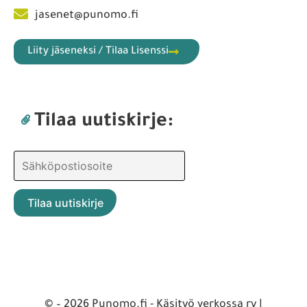
jasenet@punomo.fi
Liity jäseneksi / Tilaa Lisenssi
Tilaa uutiskirje:
© – 2026 Punomo.fi - Käsityö verkossa ry |