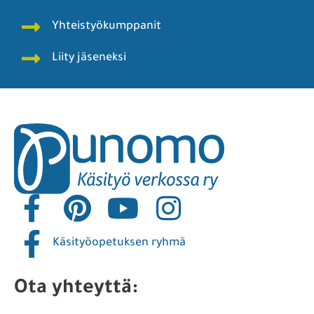
Yhteistyökumppanit
Liity jäseneksi
Käsityöopetuksen ryhmä
Ota yhteyttä: