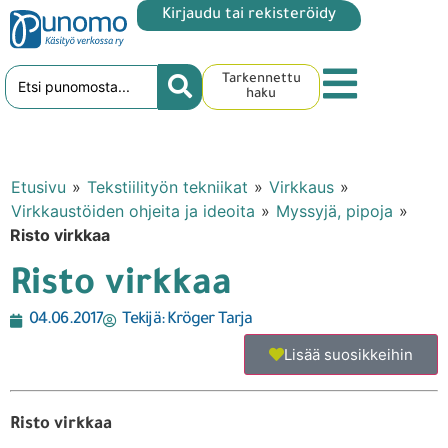
Kirjaudu tai rekisteröidy
Tarkennettu
haku
Etusivu
»
Tekstiilityön tekniikat
»
Virkkaus
»
Virkkaustöiden ohjeita ja ideoita
»
Myssyjä, pipoja
»
Risto virkkaa
Risto virkkaa
04.06.2017
Tekijä:
Kröger Tarja
Lisää suosikkeihin
Risto virkkaa