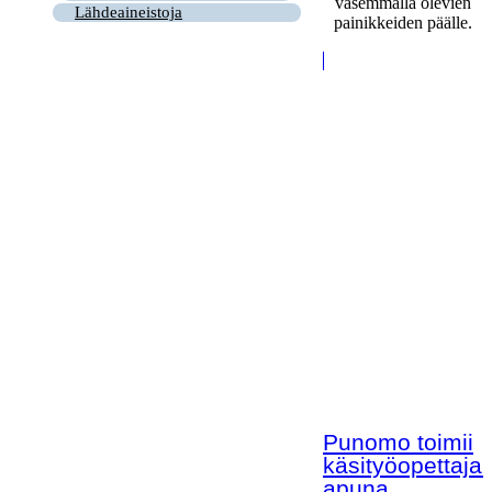
vasemmalla olevien
Lähdeaineistoja
painikkeiden päälle.
Punomo toimii
käsityöopettaja
apuna