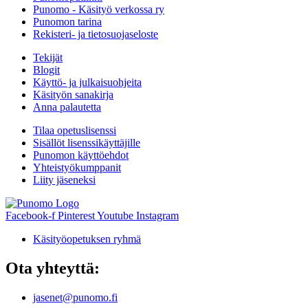
Punomo - Käsityö verkossa ry
Punomon tarina
Rekisteri- ja tietosuojaseloste
Tekijät
Blogit
Käyttö- ja julkaisuohjeita
Käsityön sanakirja
Anna palautetta
Tilaa opetuslisenssi
Sisällöt lisenssikäyttäjille
Punomon käyttöehdot
Yhteistyökumppanit
Liity jäseneksi
Facebook-f
Pinterest
Youtube
Instagram
Käsityöopetuksen ryhmä
Ota yhteyttä:
jasenet@punomo.fi