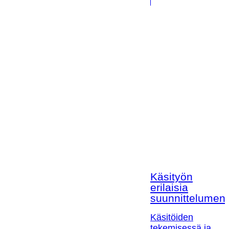
Käsityön
erilaisia
suunnittelumen
Käsitöiden
tekemisessä ja