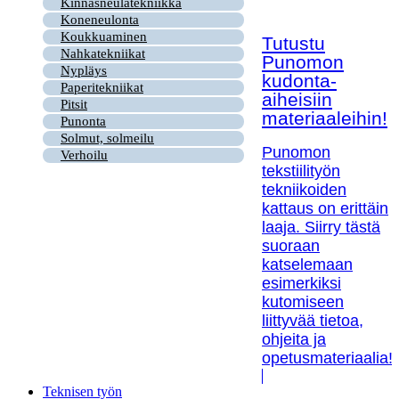
Kinnasneulatekniikka
Koneneulonta
Koukkuaminen
Tutustu
Nahkatekniikat
Punomon
Nypläys
kudonta-
Paperitekniikat
aiheisiin
Pitsit
materiaaleihin!
Punonta
Solmut, solmeilu
Punomon
Verhoilu
tekstiilityön
tekniikoiden
kattaus on erittäin
laaja. Siirry tästä
suoraan
katselemaan
esimerkiksi
kutomiseen
liittyvää tietoa,
ohjeita ja
opetusmateriaalia!
Teknisen työn