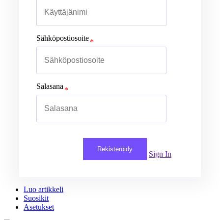
Sähköpostiosoite
Salasana
Rekisteröidy
Sign In
Luo artikkeli
Suosikit
Asetukset