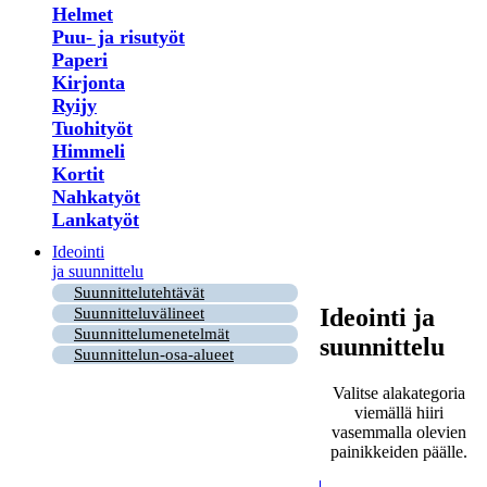
Helmet
Puu- ja risutyöt
Paperi
Kirjonta
Ryijy
Tuohityöt
Himmeli
Kortit
Nahkatyöt
Lankatyöt
Ideointi
ja suunnittelu
Suunnittelutehtävät
Ideointi ja
Suunnitteluvälineet
Suunnittelumenetelmät
suunnittelu
Suunnittelun-osa-alueet
Valitse alakategoria
viemällä hiiri
vasemmalla olevien
painikkeiden päälle.