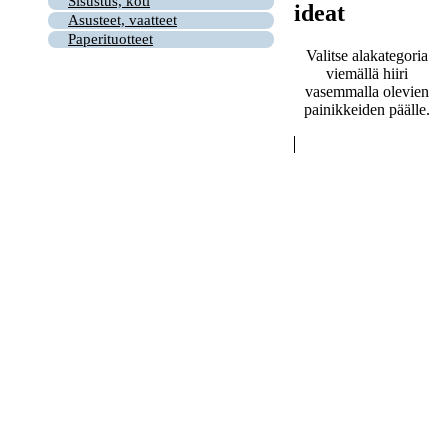
Sisustus, koti
ideat
Asusteet, vaatteet
Paperituotteet
Valitse alakategoria
viemällä hiiri
vasemmalla olevien
painikkeiden päälle.