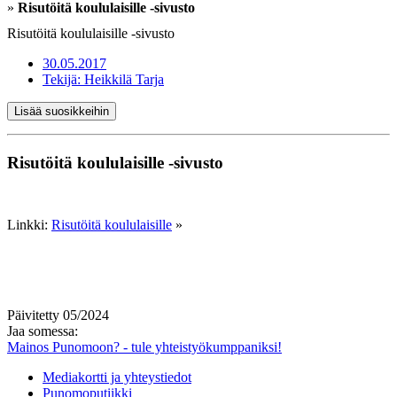
»
Risutöitä koululaisille -sivusto
Risutöitä koululaisille -sivusto
30.05.2017
Tekijä:
Heikkilä Tarja
Lisää suosikkeihin
Risutöitä koululaisille -sivusto
Linkki:
Risutöitä koululaisille
»
Päivitetty 05/2024
Jaa somessa:
Mainos Punomoon? - tule yhteistyökumppaniksi!
Mediakortti ja yhteystiedot
Punomoputiikki