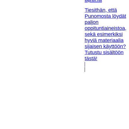
Tiesithän, että
Punomosta löydät
paljon
oppituntiaineistoa,
sekä esimerkiksi
hyviä materiaalia
sijaisen käyttöön?
Tutustu sisältöön
tästä!