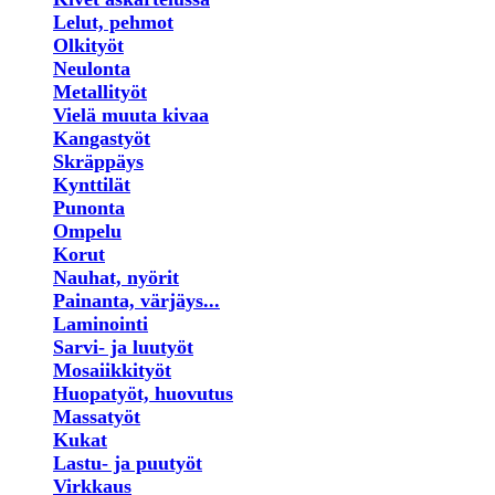
Lelut, pehmot
Olkityöt
Neulonta
Metallityöt
Vielä muuta kivaa
Kangastyöt
Skräppäys
Kynttilät
Punonta
Ompelu
Korut
Nauhat, nyörit
Painanta, värjäys...
Laminointi
Sarvi- ja luutyöt
Mosaiikkityöt
Huopatyöt, huovutus
Massatyöt
Kukat
Lastu- ja puutyöt
Virkkaus