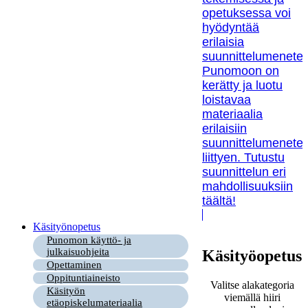
opetuksessa voi
hyödyntää
erilaisia
suunnittelumenetel
Punomoon on
kerätty ja luotu
loistavaa
materiaalia
erilaisiin
suunnittelumenetel
liittyen. Tutustu
suunnittelun eri
mahdollisuuksiin
täältä!
Käsityönopetus
Punomon käyttö- ja
julkaisuohjeita
Käsityöopetus
Opettaminen
Oppituntiaineisto
Valitse alakategoria
Käsityön
viemällä hiiri
etäopiskelumateriaalia