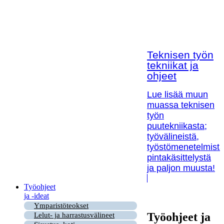
Teknisen työn
tekniikat ja
ohjeet
Lue lisää muun
muassa teknisen
työn
puutekniikasta;
työvälineistä,
työstömenetelmistä
pintakäsittelystä
ja paljon muusta!
Työohjeet
ja -ideat
Ymparistöteokset
Työohjeet ja
Lelut- ja harrastusvälineet