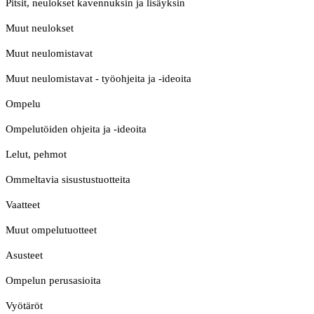
Pitsit, neulokset kavennuksin ja lisäyksin
Muut neulokset
Muut neulomistavat
Muut neulomistavat - työohjeita ja -ideoita
Ompelu
Ompelutöiden ohjeita ja -ideoita
Lelut, pehmot
Ommeltavia sisustustuotteita
Vaatteet
Muut ompelutuotteet
Asusteet
Ompelun perusasioita
Vyötäröt