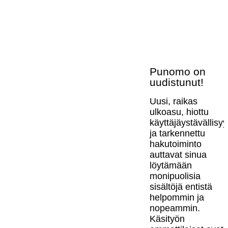
Punomo on
uudistunut!
Uusi, raikas
ulkoasu, hiottu
käyttäjäystävällisy
ja tarkennettu
hakutoiminto
auttavat sinua
löytämään
monipuolisia
sisältöjä entistä
helpommin ja
nopeammin.
Käsityön