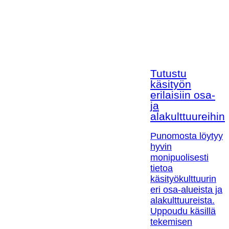
Tutustu
käsityön
erilaisiin osa-
ja
alakulttuureihin!
Punomosta löytyy
hyvin
monipuolisesti
tietoa
käsityökulttuurin
eri osa-alueista ja
alakulttuureista.
Uppoudu käsillä
tekemisen