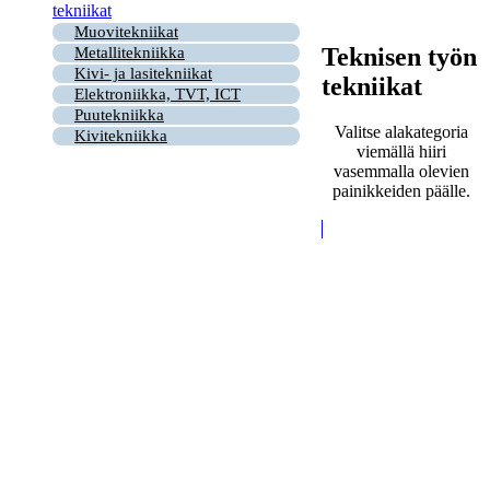
tekniikat
Muovitekniikat
Teknisen työn
Metallitekniikka
Kivi- ja lasitekniikat
tekniikat
Elektroniikka, TVT, ICT
Puutekniikka
Valitse alakategoria
Kivitekniikka
viemällä hiiri
vasemmalla olevien
painikkeiden päälle.