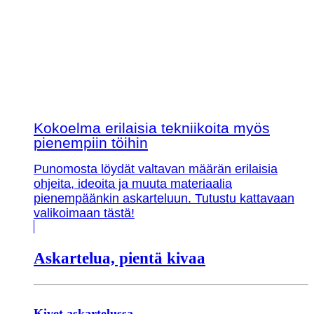
Kokoelma erilaisia tekniikoita myös
pienempiin töihin
Punomosta löydät valtavan määrän erilaisia
ohjeita, ideoita ja muuta materiaalia
pienempäänkin askarteluun. Tutustu kattavaan
valikoimaan tästä!
Askartelua, pientä kivaa
Kivet askartelussa