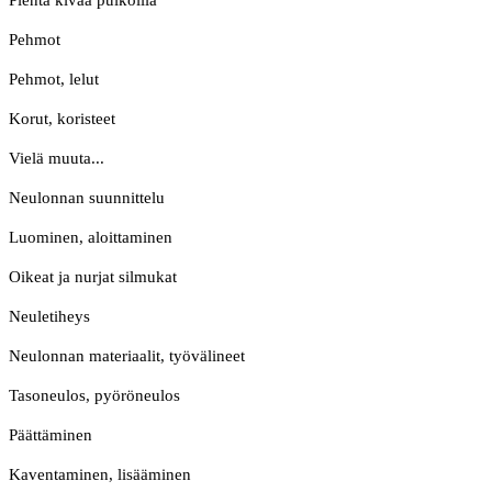
Pientä kivaa puikoilla
Pehmot
Pehmot, lelut
Korut, koristeet
Vielä muuta...
Neulonnan suunnittelu
Luominen, aloittaminen
Oikeat ja nurjat silmukat
Neuletiheys
Neulonnan materiaalit, työvälineet
Tasoneulos, pyöröneulos
Päättäminen
Kaventaminen, lisääminen