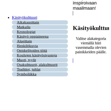
inspiroivaan
maailmaan!
Käsityökulttuuri
Aikakausittain
Käsityökulttuu
Matkailu
Kronologiat
Käsityö oppiaineena
Valitse alakategoria
Alueittain
viemällä hiiri
Henkilökuvia
vasemmalla olevien
Opiskelijoiden töitä
painikkeiden päälle.
Koulujen käsityösivustoja
Muoti, tyylit
Osakulttuurit, alakulttuurit
Traditiot, juhlat
Symboliikka