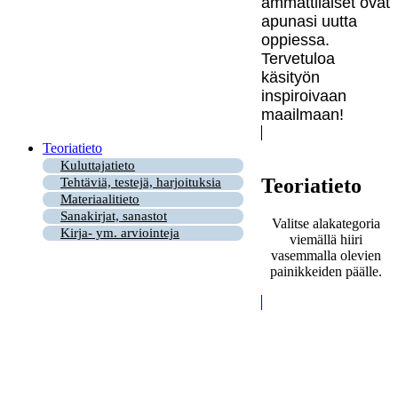
ammattilaiset ovat
apunasi uutta
oppiessa.
Tervetuloa
käsityön
inspiroivaan
maailmaan!
Teoriatieto
Kuluttajatieto
Teoriatieto
Tehtäviä, testejä, harjoituksia
Materiaalitieto
Sanakirjat, sanastot
Valitse alakategoria
Kirja- ym. arviointeja
viemällä hiiri
vasemmalla olevien
painikkeiden päälle.