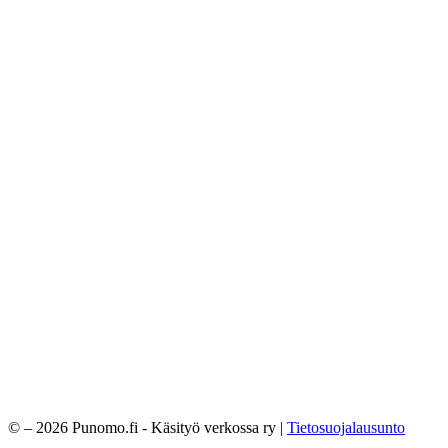
© – 2026 Punomo.fi - Käsityö verkossa ry |
Tietosuojalausunto