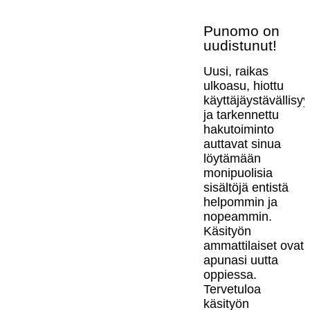
Punomo on
uudistunut!
Uusi, raikas
ulkoasu, hiottu
käyttäjäystävällisy
ja tarkennettu
hakutoiminto
auttavat sinua
löytämään
monipuolisia
sisältöjä entistä
helpommin ja
nopeammin.
Käsityön
ammattilaiset ovat
apunasi uutta
oppiessa.
Tervetuloa
käsityön