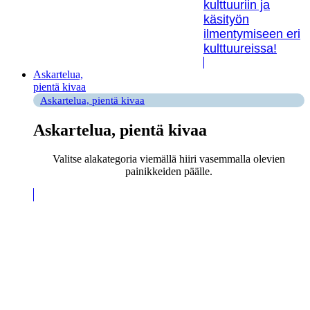
kulttuuriin ja
käsityön
ilmentymiseen eri
kulttuureissa!
Askartelua,
pientä kivaa
Askartelua, pientä kivaa
Askartelua, pientä kivaa
Valitse alakategoria viemällä hiiri vasemmalla olevien
painikkeiden päälle.