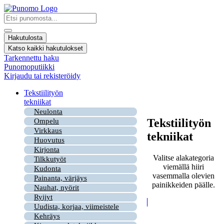
Mene
sisältöön
Search
...
Hakutulosta
Katso kaikki hakutulokset
Tarkennettu haku
Punomoputiikki
Kirjaudu tai rekisteröidy
Tekstiilityön
tekniikat
Neulonta
Tekstiilityön
Ompelu
Virkkaus
tekniikat
Huovutus
Kirjonta
Valitse alakategoria
Tilkkutyöt
viemällä hiiri
Kudonta
vasemmalla olevien
Painanta, värjäys
painikkeiden päälle.
Nauhat, nyörit
Ryijyt
Uudista, korjaa, viimeistele
Kehräys