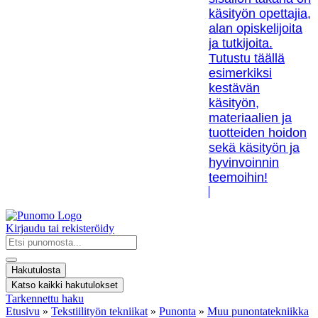
käsityön opettajia,
alan opiskelijoita
ja tutkijoita.
Tutustu täällä
esimerkiksi
kestävän
käsityön,
materiaalien ja
tuotteiden hoidon
sekä käsityön ja
hyvinvoinnin
teemoihin!
Kirjaudu tai rekisteröidy
Search
...
Hakutulosta
Katso kaikki hakutulokset
Tarkennettu haku
Etusivu
»
Tekstiilityön tekniikat
»
Punonta
»
Muu punontatekniikka