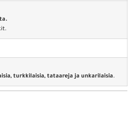
ta.
it.
isia, turkkilaisia, tataareja ja unkarilaisia
.