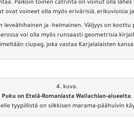
ntaa. Paikoin toinen catrinta on voinut olla läh
t ovat voineet olla myös erivärisiä, erikuvioisia ja
leveähihainen ja -helmainen. Väljyys on koottu
rossa voi olla myös runsaasti geometrisia kirjailu
nimeltään ciupag, joka vastaa Karjalalaisten kan
4. kuva.
Puku on Etelä-Romaniasta Wallachian-alueelta
.
elle tyypillistä on silkkisen marama-päähuivin kä