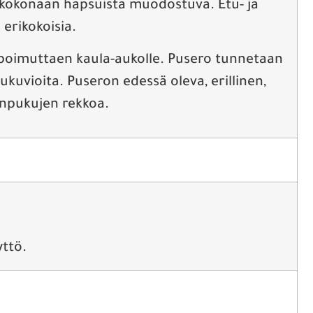
es kokonaan hapsuista muodostuva. Etu- ja
 erikokoisia.
 poimuttaen kaula-aukolle. Pusero tunnetaan
kuvioita. Puseron edessä oleva, erillinen,
sanpukujen rekkoa.
yttö.