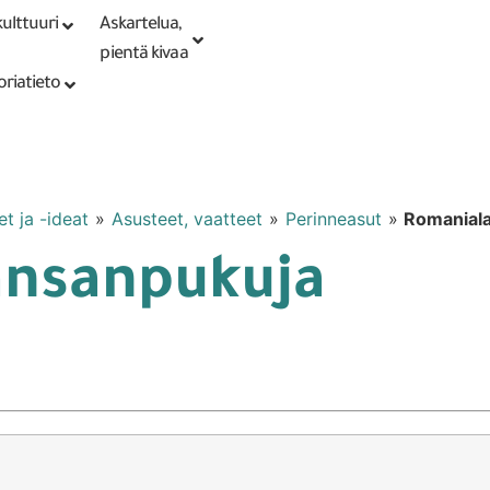
ulttuuri
Askartelua,
Kirjaudu tai
Punomoputiikki
rekisteröidy
pientä kivaa
oriatieto
t ja -ideat
»
Asusteet, vaatteet
»
Perinneasut
»
Romaniala
ansanpukuja