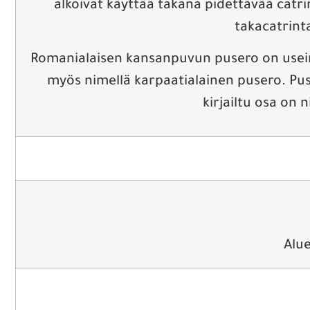
alkoivat käyttää takana pidettävää catri
takacatrinta
Romanialaisen kansanpuvun pusero on usein 
myös nimellä karpaatialainen pusero. Puse
kirjailtu osa on 
Alue