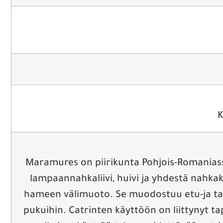
K
Maramures on piirikunta Pohjois-Romaniass
lampaannahkaliivi, huivi ja yhdestä nahkak
hameen välimuoto. Se muodostuu etu-ja taka
pukuihin. Catrinten käyttöön on liittynyt t