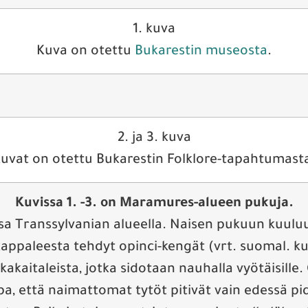
1. kuva
Kuva on otettu
Bukarestin museosta
.
2. ja 3. kuva
uvat on otettu Bukarestin Folklore-tapahtumast
Kuvissa 1. -3. on Maramures-alueen pukuja.
a Transsylvanian alueella. Naisen pukuun kuuluu 
appaleesta tehdyt opinci-kengät (vrt. suomal. kur
kaitaleista, jotka sidotaan nauhalla vyötäisille
apa, että naimattomat tytöt pitivät vain edessä pi