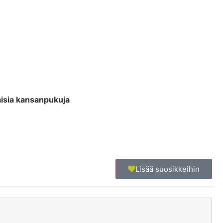
isia kansanpukuja
Lisää suosikkeihin