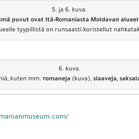
5. ja 6. kuva.
mä puvut ovat Itä-Romaniasta Moldavan alueel
ueelle tyypillistä on runsaasti koristellut nahkatak
6. kuva.
miä, kuten mm.
romaneja
(kuva),
slaaveja, saksala
omanianmuseum.com/