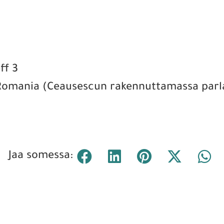
ff 3
Romania (Ceausescun rakennuttamassa parl
Jaa somessa: