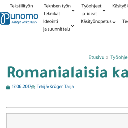
Tekstiilityön
Teknisen työn
Työohjeet
Käsityök
Tarkennettu
haku
tekniikat
tekniikat
ja -ideat
Ideointi
Käsityönopetus
Te
ja suunnittelu
Etusivu
»
Työohjee
Romanialaisia k
17.06.2017
Tekijä:
Kröger Tarja