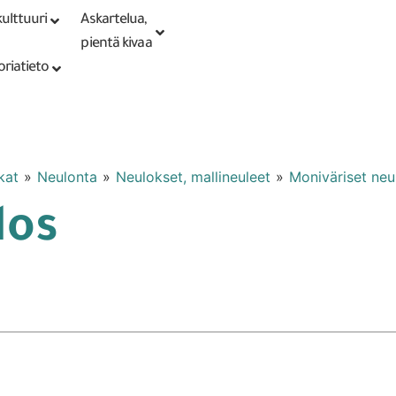
ulttuuri
Askartelua,
Kirjaudu tai
Punomoputiikki
rekisteröidy
pientä kivaa
oriatieto
kat
»
Neulonta
»
Neulokset, mallineuleet
»
Moniväriset neu
los