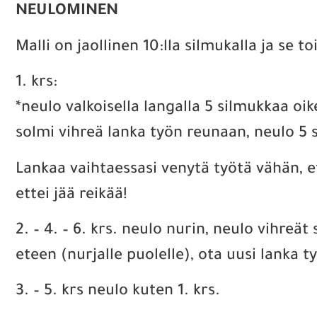
NEULOMINEN
Malli on jaollinen 10:lla silmukalla ja se t
1. krs:
*neulo valkoisella langalla 5 silmukkaa oi
solmi vihreä lanka työn reunaan, neulo 5 
Lankaa vaihtaessasi venytä työtä vähän, et
ettei jää reikää!
2. – 4. – 6. krs. neulo nurin, neulo vihreät
eteen (nurjalle puolelle), ota uusi lanka t
3. – 5. krs neulo kuten 1. krs.