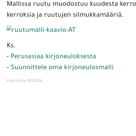
Mallissa ruutu muodostuu kuudesta kerroks
kerroksia ja ruutujen silmukkamääriä.
Ks.
-
Perusasiaa kirjoneuloksesta
-
Suunnittele oma kirjoneulosmalli
Päivitetty 05/2024