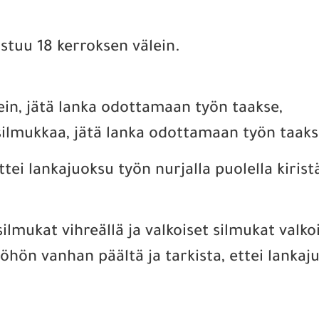
oistuu 18 kerroksen välein.
kein, jätä lanka odottamaan työn taakse,
silmukkaa, jätä lanka odottamaan työn taaks
tei lankajuoksu työn nurjalla puolella kirist
 silmukat vihreällä ja valkoiset silmukat valk
yöhön vanhan päältä ja tarkista, ettei lankaju