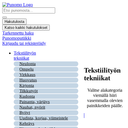
Mene
sisältöön
Search
...
Hakutulosta
Katso kaikki hakutulokset
Tarkennettu haku
Punomoputiikki
Kirjaudu tai rekisteröidy
Tekstiilityön
tekniikat
Neulonta
Tekstiilityön
Ompelu
Virkkaus
tekniikat
Huovutus
Kirjonta
Valitse alakategoria
Tilkkutyöt
viemällä hiiri
Kudonta
vasemmalla olevien
Painanta, värjäys
painikkeiden päälle.
Nauhat, nyörit
Ryijyt
Uudista, korjaa, viimeistele
Kehräys