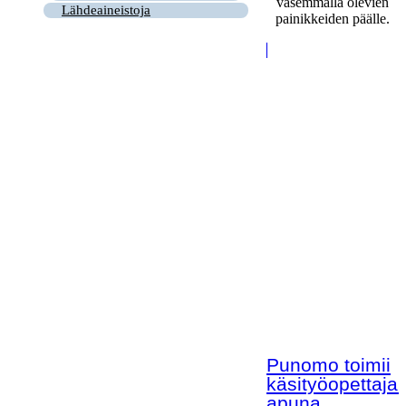
vasemmalla olevien
Lähdeaineistoja
painikkeiden päälle.
Punomo toimii
käsityöopettaja
apuna