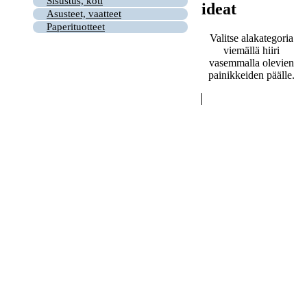
Sisustus, koti
ideat
Asusteet, vaatteet
Paperituotteet
Valitse alakategoria
viemällä hiiri
vasemmalla olevien
painikkeiden päälle.