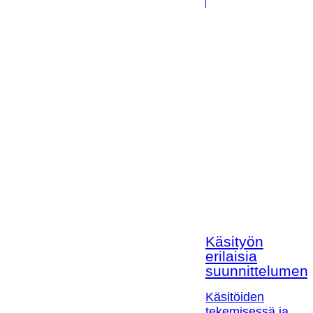
Käsityön
erilaisia
suunnittelumen
Käsitöiden
tekemisessä ja