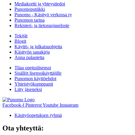
Mediakortti ja yhteystiedot
Punomoputiikki
Punomo - Käsityö verkossa ry
Punomon tarina
Rekisteri- ja tietosuojaseloste
Tekijät
Blogit
Käyttö- ja julkaisuohjeita
Käsityön sanakirja
Anna palautetta
Tilaa opetuslisenssi
Sisällöt lisenssikäyttäjille
Punomon käyttöehdot
Yhteistyökumppanit
Liity jäseneksi
Facebook-f
Pinterest
Youtube
Instagram
Käsityöopetuksen ryhmä
Ota yhteyttä: