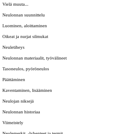
Vielä muuta...
Neulonnan suunnittelu
Luominen, aloittaminen
Oikeat ja nurjat silmukat
Neuletiheys
Neulonnan materiaalit, työvälineet
Tasoneulos, pyöröneulos
Päättäminen
Kaventaminen, lisääminen
Neulojan niksejä
Neulonnan historiaa
Viimeistely
Neulemerkit, -lyhenteet ja termit