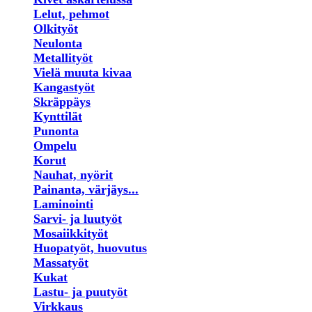
Lelut, pehmot
Olkityöt
Neulonta
Metallityöt
Vielä muuta kivaa
Kangastyöt
Skräppäys
Kynttilät
Punonta
Ompelu
Korut
Nauhat, nyörit
Painanta, värjäys...
Laminointi
Sarvi- ja luutyöt
Mosaiikkityöt
Huopatyöt, huovutus
Massatyöt
Kukat
Lastu- ja puutyöt
Virkkaus