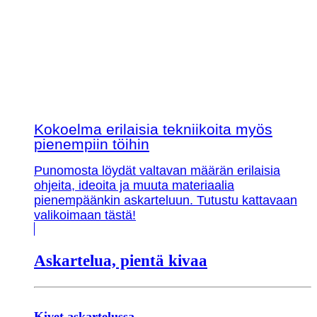
Kokoelma erilaisia tekniikoita myös
pienempiin töihin
Punomosta löydät valtavan määrän erilaisia
ohjeita, ideoita ja muuta materiaalia
pienempäänkin askarteluun. Tutustu kattavaan
valikoimaan tästä!
Askartelua, pientä kivaa
Kivet askartelussa