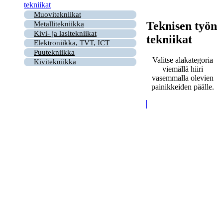
tekniikat
Muovitekniikat
Teknisen työn
Metallitekniikka
Kivi- ja lasitekniikat
tekniikat
Elektroniikka, TVT, ICT
Puutekniikka
Valitse alakategoria
Kivitekniikka
viemällä hiiri
vasemmalla olevien
painikkeiden päälle.