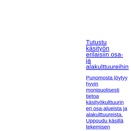
Tutustu
käsityön
erilaisiin osa-
ja
alakulttuureihin!
Punomosta löytyy
hyvin
monipuolisesti
tietoa
käsityökulttuurin
eri osa-alueista ja
alakulttuureista.
Uppoudu käsillä
tekemisen