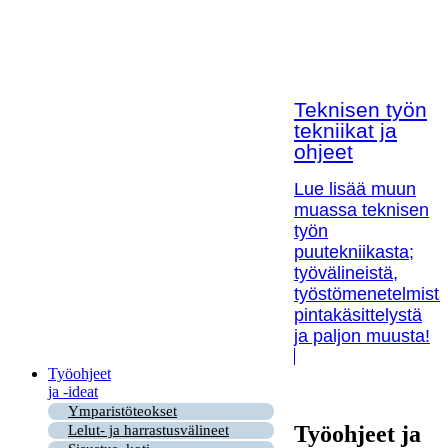
Teknisen työn
tekniikat ja
ohjeet
Lue lisää muun
muassa teknisen
työn
puutekniikasta;
työvälineistä,
työstömenetelmistä
pintakäsittelystä
ja paljon muusta!
Työohjeet
ja -ideat
Ymparistöteokset
Työohjeet ja
Lelut- ja harrastusvälineet