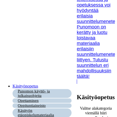
opetuksessa voi
hyödyntää
erilaisia
suunnittelumenetel
Punomoon on
kerätty ja luotu
loistavaa
materiaalia
erilaisiin
suunnittelumenetel
liittyen. Tutustu
suunnittelun eri
mahdollisuuksiin
täältä!
Käsityönopetus
Punomon käyttö- ja
julkaisuohjeita
Käsityöopetus
Opettaminen
Oppituntiaineisto
Valitse alakategoria
Käsityön
viemällä hiiri
etäopiskelumateriaalia