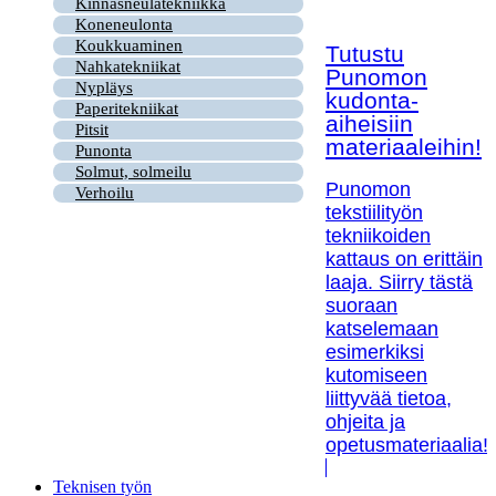
Kinnasneulatekniikka
Koneneulonta
Koukkuaminen
Tutustu
Nahkatekniikat
Punomon
Nypläys
kudonta-
Paperitekniikat
aiheisiin
Pitsit
materiaaleihin!
Punonta
Solmut, solmeilu
Punomon
Verhoilu
tekstiilityön
tekniikoiden
kattaus on erittäin
laaja. Siirry tästä
suoraan
katselemaan
esimerkiksi
kutomiseen
liittyvää tietoa,
ohjeita ja
opetusmateriaalia!
Teknisen työn