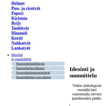
Helmet
Puu- ja risutyöt
Paperi
Kirjonta
Ryijy
Tuohityöt
Himmeli
Kortit
Nahkatyöt
Lankatyöt
Ideointi
ja suunnittelu
Suunnittelutehtävät
Ideointi ja
Suunnitteluvälineet
Suunnittelumenetelmät
suunnittelu
Suunnittelun-osa-alueet
Valitse alakategoria
viemällä hiiri
vasemmalla olevien
painikkeiden päälle.