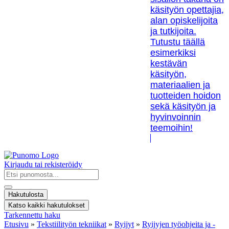
käsityön opettajia,
alan opiskelijoita
ja tutkijoita.
Tutustu täällä
esimerkiksi
kestävän
käsityön,
materiaalien ja
tuotteiden hoidon
sekä käsityön ja
hyvinvoinnin
teemoihin!
Kirjaudu tai rekisteröidy
Search
...
Hakutulosta
Katso kaikki hakutulokset
Tarkennettu haku
Etusivu
»
Tekstiilityön tekniikat
»
Ryijyt
»
Ryijyjen työohjeita ja -