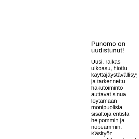
Punomo on
uudistunut!
Uusi, raikas
ulkoasu, hiottu
käyttäjäystävällisy
ja tarkennettu
hakutoiminto
auttavat sinua
löytämään
monipuolisia
sisältöjä entistä
helpommin ja
nopeammin.
Käsityön