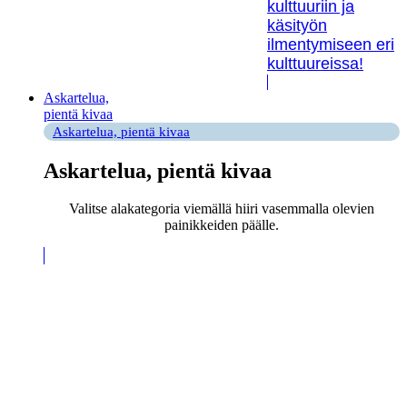
kulttuuriin ja
käsityön
ilmentymiseen eri
kulttuureissa!
Askartelua,
pientä kivaa
Askartelua, pientä kivaa
Askartelua, pientä kivaa
Valitse alakategoria viemällä hiiri vasemmalla olevien
painikkeiden päälle.