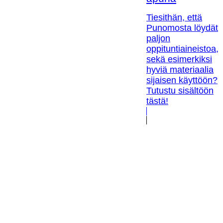
Tiesithän, että
Punomosta löydät
paljon
oppituntiaineistoa,
sekä esimerkiksi
hyviä materiaalia
sijaisen käyttöön?
Tutustu sisältöön
tästä!