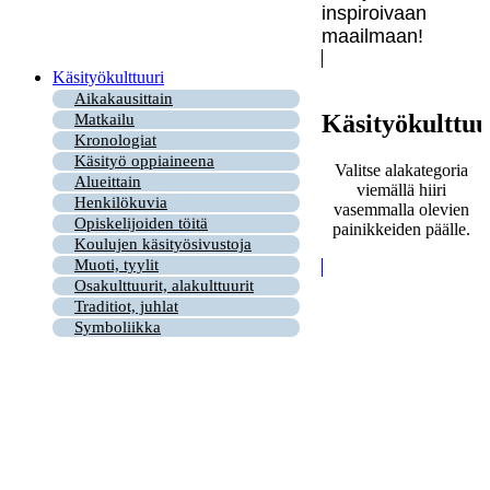
inspiroivaan
maailmaan!
Käsityökulttuuri
Aikakausittain
Käsityökulttuu
Matkailu
Kronologiat
Käsityö oppiaineena
Valitse alakategoria
Alueittain
viemällä hiiri
Henkilökuvia
vasemmalla olevien
Opiskelijoiden töitä
painikkeiden päälle.
Koulujen käsityösivustoja
Muoti, tyylit
Osakulttuurit, alakulttuurit
Traditiot, juhlat
Symboliikka