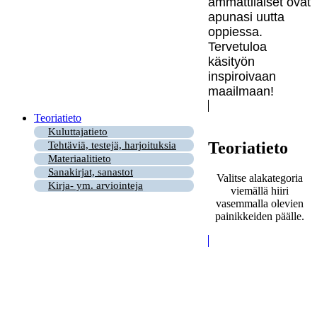
ammattilaiset ovat
apunasi uutta
oppiessa.
Tervetuloa
käsityön
inspiroivaan
maailmaan!
Teoriatieto
Kuluttajatieto
Teoriatieto
Tehtäviä, testejä, harjoituksia
Materiaalitieto
Sanakirjat, sanastot
Valitse alakategoria
Kirja- ym. arviointeja
viemällä hiiri
vasemmalla olevien
painikkeiden päälle.