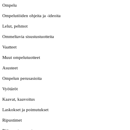
Ompelu
Ompelutöiden ohjeita ja -ideoita
Lelut, pehmot
Ommeltavia sisustustuotteita
Vaatteet
Muut ompelutuotteet
Asusteet
Ompelun perusasioita
Vyötäröt
Kaavat, kaavoitus
Laskokset ja poimutukset
Ripustimet