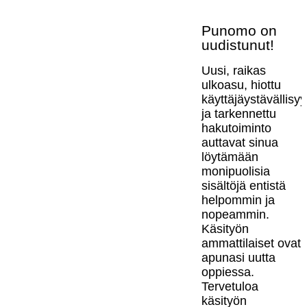
Punomo on
uudistunut!
Uusi, raikas
ulkoasu, hiottu
käyttäjäystävällisy
ja tarkennettu
hakutoiminto
auttavat sinua
löytämään
monipuolisia
sisältöjä entistä
helpommin ja
nopeammin.
Käsityön
ammattilaiset ovat
apunasi uutta
oppiessa.
Tervetuloa
käsityön