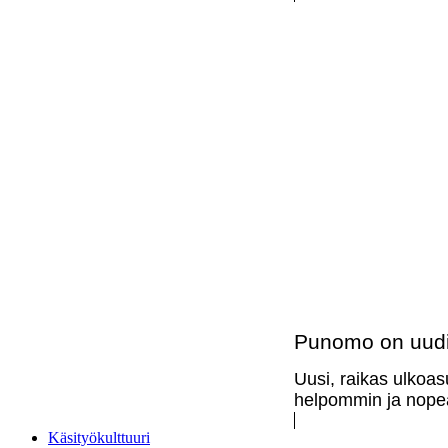
Punomo on uudi
Uusi, raikas ulkoas
helpommin ja nopea
Käsityökulttuuri