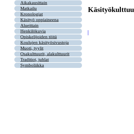
Aikakausittain
Käsityökulttuu
Matkailu
Kronologiat
Käsityö oppiaineena
Alueittain
Henkilökuvia
Opiskelijoiden töitä
Koulujen käsityösivustoja
Muoti, tyylit
Osakulttuurit, alakulttuurit
Traditiot, juhlat
Symboliikka