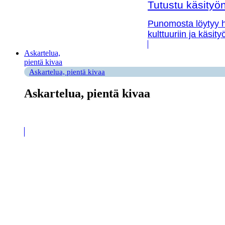
Tutustu käsityön 
Punomosta löytyy hy
kulttuuriin ja käsit
Askartelua,
pientä kivaa
Askartelua, pientä kivaa
Askartelua, pientä kivaa