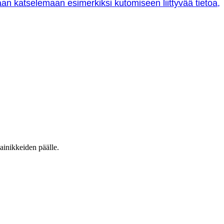
oraan katselemaan esimerkiksi kutomiseen liittyvää tietoa,
ainikkeiden päälle.