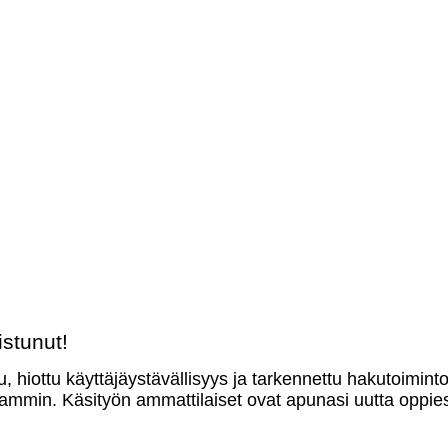
stunut!
u, hiottu käyttäjäystävällisyys ja tarkennettu hakutoimint
mmin. Käsityön ammattilaiset ovat apunasi uutta oppies