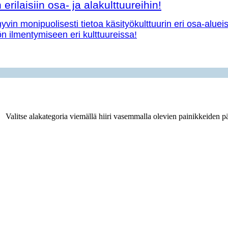
erilaisiin osa- ja alakulttuureihin!
vin monipuolisesti tietoa käsityökulttuurin eri osa-aluei
yön ilmentymiseen eri kulttuureissa!
Valitse alakategoria viemällä hiiri vasemmalla olevien painikkeiden pä