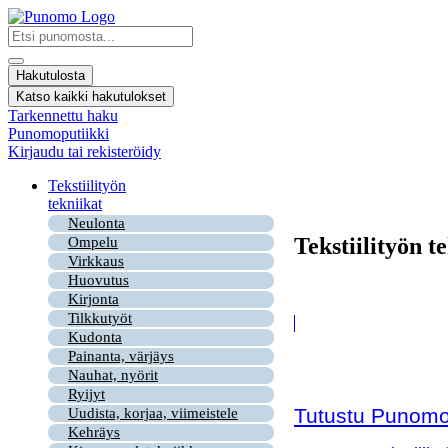
Mene
sisältöön
Search
...
Hakutulosta
Katso kaikki hakutulokset
Tarkennettu haku
Punomoputiikki
Kirjaudu tai rekisteröidy
Tekstiilityön
tekniikat
Neulonta
Tekstiilityön t
Ompelu
Virkkaus
Huovutus
Kirjonta
Tilkkutyöt
Kudonta
Painanta, värjäys
Nauhat, nyörit
Ryijyt
Tutustu Punomon
Uudista, korjaa, viimeistele
Kehräys