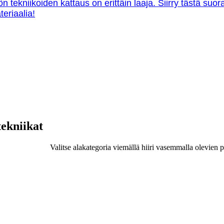
ön tekniikoiden kattaus on erittäin laaja. Siirry tästä su
teriaalia!
tekniikat
Valitse alakategoria viemällä hiiri vasemmalla olevien p