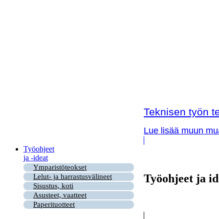
Teknisen työn te
Lue lisää muun muas
Työohjeet
ja -ideat
Ymparistöteokset
Työohjeet ja id
Lelut- ja harrastusvälineet
Sisustus, koti
Asusteet, vaatteet
Paperituotteet