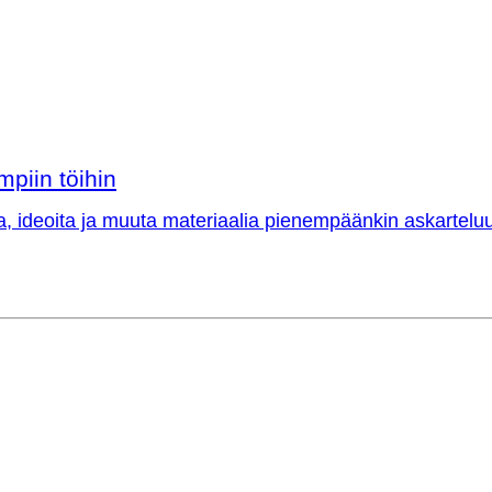
mpiin töihin
a, ideoita ja muuta materiaalia pienempäänkin askarteluu