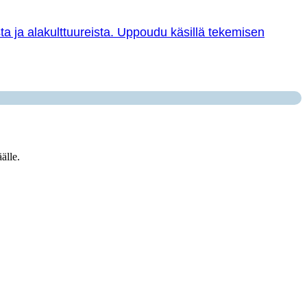
sta ja alakulttuureista. Uppoudu käsillä tekemisen
älle.