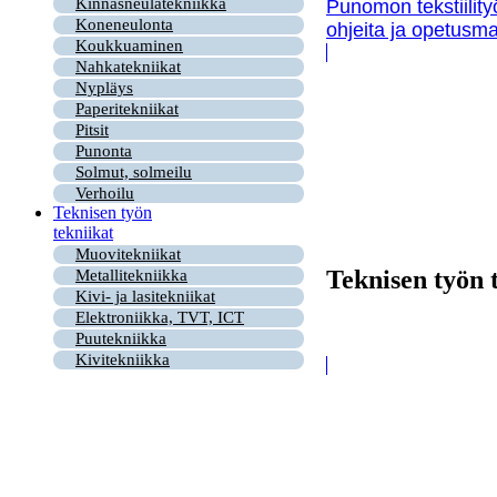
Kinnasneulatekniikka
Punomon tekstiility
Koneneulonta
ohjeita ja opetusma
Koukkuaminen
Nahkatekniikat
Nypläys
Paperitekniikat
Pitsit
Punonta
Solmut, solmeilu
Verhoilu
Teknisen työn
tekniikat
Muovitekniikat
Teknisen työn 
Metallitekniikka
Kivi- ja lasitekniikat
Elektroniikka, TVT, ICT
Puutekniikka
Kivitekniikka