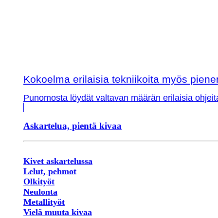
Kokoelma erilaisia tekniikoita myös piene
Punomosta löydät valtavan määrän erilaisia ohjeit
Askartelua, pientä kivaa
Kivet askartelussa
Lelut, pehmot
Olkityöt
Neulonta
Metallityöt
Vielä muuta kivaa