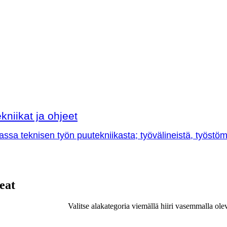
kniikat ja ohjeet
sa teknisen työn puutekniikasta; työvälineistä, työstöme
eat
Valitse alakategoria viemällä hiiri vasemmalla ole