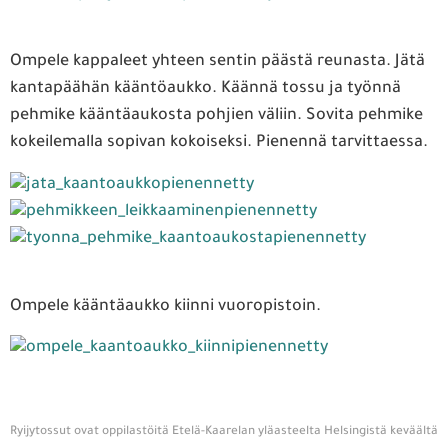
Ompele kappaleet yhteen sentin päästä reunasta. Jätä
kantapäähän kääntöaukko. Käännä tossu ja työnnä
pehmike kääntäaukosta pohjien väliin. Sovita pehmike
kokeilemalla sopivan kokoiseksi. Pienennä tarvittaessa.
Ompele kääntäaukko kiinni vuoropistoin.
Ryijytossut ovat oppilastöitä Etelä-Kaarelan yläasteelta Helsingistä keväältä