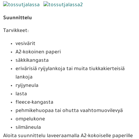
Suunnittelu
Tarvikkeet:
vesivärit
A2-kokoinen paperi
säkkikangasta
erivärisiä ryijylankoja tai muita tiukkakierteisiä
lankoja
ryijyneula
lasta
fleece-kangasta
pehmikehuopaa tai ohutta vaahtomuovilevyä
ompelukone
silmäneula
Aloita suunnittelu laveeraamalla A2-kokoiselle paperille