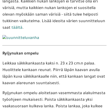
langasta. Kaikkien nukan lankojen ei tarvitse olla eri
värisiä, mutta kaikkien nukan lankojen ei suositella
olevan myöskään saman värisiä - siitä tulee helposti
tukkinen vaikutelma. Lisää ideoita värien suunnitteluun
saat
täältä
.
Ryijynukan ompelu
Leikkaa säkkikankaasta kaksi n. 23 x 23 cm:n palaa.
Huolittele kankaan reunat. Piirrä läpän kaavan avulla
läpän kuva säkkikankaalle niin, että kankaan langat ovat
kaavan alareunan suuntaisesti.
Ryijynukan ompelu aloitetaan vasemmasta alakulmasta
työohjeen mukaisesti. Poista säkkikankaasta yksi
vaakasuoraan kulkeva lanka. Poista lankaa, joka kulkee