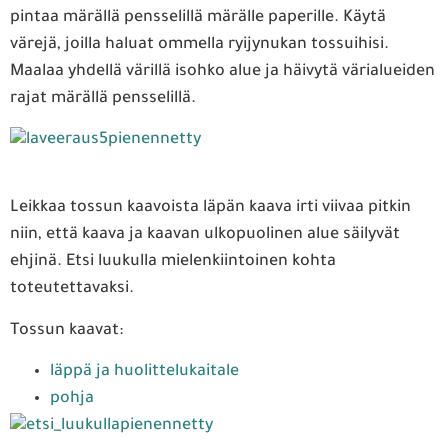
pintaa märällä pensselillä märälle paperille. Käytä
värejä, joilla haluat ommella ryijynukan tossuihisi.
Maalaa yhdellä värillä isohko alue ja häivytä värialueiden
rajat märällä pensselillä.
Leikkaa tossun kaavoista läpän kaava irti viivaa pitkin
niin, että kaava ja kaavan ulkopuolinen alue säilyvät
ehjinä. Etsi luukulla mielenkiintoinen kohta
toteutettavaksi.
Tossun kaavat:
läppä ja huolittelukaitale
pohja