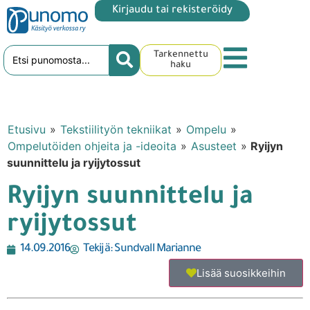
Kirjaudu tai rekisteröidy
Tarkennettu
haku
Etusivu
»
Tekstiilityön tekniikat
»
Ompelu
»
Ompelutöiden ohjeita ja -ideoita
»
Asusteet
»
Ryijyn
suunnittelu ja ryijytossut
Ryijyn suunnittelu ja
ryijytossut
14.09.2016
Tekijä:
Sundvall Marianne
Lisää suosikkeihin