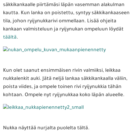
säkkikankaalle piirtämäsi läpän vasemman alakulman
kautta. Kun lanka on poistettu, syntyy säkkikankaaseen
tila, johon ryijynukkarivi ommellaan. Lisää ohjeita
kankaan valmisteluun ja ryijynukan ompeluun löydät
täältä
.
Kun olet saanut ensimmäisen rivin valmiiksi, leikkaa
nukkalenkit auki. Jätä neljä lankaa säkkikankaalla väliin,
poista viides, ja ompele toinen rivi ryijynukkia tähän
kohtaan. Ompele nyt ryijynukkaa koko läpän alueelle.
Nukka näyttää nurjalta puolelta tältä.