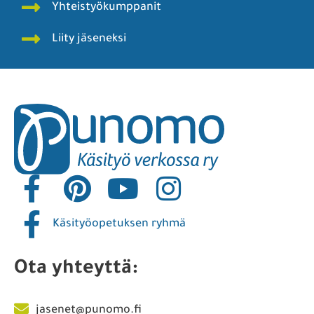
Yhteistyökumppanit
Liity jäseneksi
Käsityöopetuksen ryhmä
Ota yhteyttä:
jasenet@punomo.fi