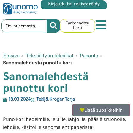
Kirjaudu tai rekisteröidy
Tarkennettu
haku
Etusivu
»
Tekstiilityön tekniikat
»
Punonta
»
Sanomalehdestä punottu kori
Sanomalehdestä
punottu kori
18.03.2024
Tekijä:
Kröger Tarja
Lisää suosikkeihin
Puno kori hedelmille, leluille, lahjoille, pääsiäisruoholle,
lehdille, käsitöille sanomalehtipaperista!