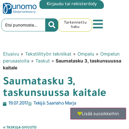
Kirjaudu tai rekisteröidy
Tarkennettu
haku
Etusivu
»
Tekstiilityön tekniikat
»
Ompelu
»
Ompelun
perusasioita
»
Taskut
»
Saumatasku 3, taskunsuussa
kaitale
Saumatasku 3,
taskunsuussa kaitale
19.07.2017
Tekijä:
Saariaho Marja
Lisää suosikkeihin
« TASKUJA-SIVUSTO