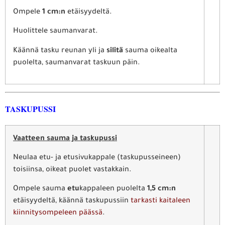
Ompele
1 cm:n
etäisyydeltä.
Huolittele saumanvarat.
Käännä tasku reunan yli ja
silitä
sauma oikealta
puolelta, saumanvarat taskuun päin.
TASKUPUSSI
Vaatteen sauma ja taskupussi
Neulaa etu- ja etusivukappale (taskupusseineen)
toisiinsa, oikeat puolet vastakkain.
Ompele sauma
etu
kappaleen puolelta
1,5 cm:n
etäisyydeltä, käännä taskupussiin
tarkasti kaitaleen
kiinnitysompeleen päässä
.