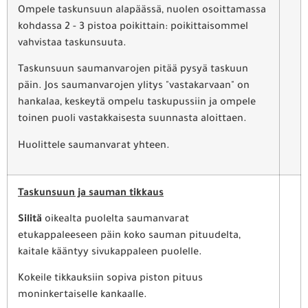
Ompele taskunsuun alapäässä, nuolen osoittamassa
kohdassa 2 - 3 pistoa poikittain: poikittaisommel
vahvistaa taskunsuuta.
Taskunsuun saumanvarojen pitää pysyä taskuun
päin. Jos saumanvarojen ylitys "vastakarvaan" on
hankalaa, keskeytä ompelu taskupussiin ja ompele
toinen puoli vastakkaisesta suunnasta aloittaen.
Huolittele saumanvarat yhteen.
Taskunsuun ja sauman tikkaus
Silitä
oikealta puolelta saumanvarat
etukappaleeseen päin koko sauman pituudelta,
kaitale kääntyy sivukappaleen puolelle.
Kokeile tikkauksiin sopiva piston pituus
moninkertaiselle kankaalle.