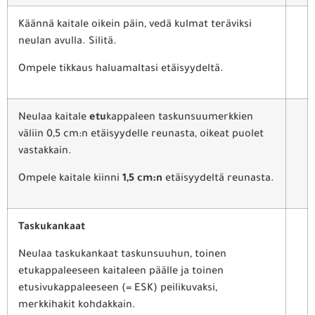
Käännä kaitale oikein päin, vedä kulmat teräviksi
neulan avulla. Silitä.
Ompele tikkaus haluamaltasi etäisyydeltä.
Neulaa kaitale
etu
kappaleen taskunsuumerkkien
väliin 0,5 cm:n etäisyydelle reunasta, oikeat puolet
vastakkain.
Ompele kaitale kiinni
1,5 cm:n
etäisyydeltä reunasta.
Taskukankaat
Neulaa taskukankaat taskunsuuhun, toinen
etukappaleeseen kaitaleen päälle ja toinen
etusivukappaleeseen (= ESK) peilikuvaksi,
merkkihakit kohdakkain.