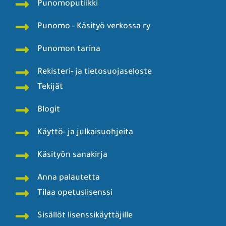
Punomoputiikki
Punomo - Käsityö verkossa ry
Punomon tarina
Rekisteri- ja tietosuojaseloste
Tekijät
Blogit
Käyttö- ja julkaisuohjeita
Käsityön sanakirja
Anna palautetta
Tilaa opetuslisenssi
Sisällöt lisenssikäyttäjille