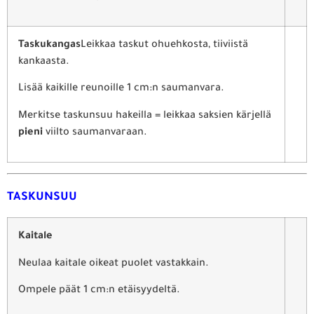
Taskukangas
Leikkaa taskut ohuehkosta, tiiviistä
kankaasta.
Lisää kaikille reunoille 1 cm:n saumanvara.
Merkitse taskunsuu hakeilla = leikkaa saksien kärjellä
pieni
viilto saumanvaraan.
TASKUNSUU
Kaitale
Neulaa kaitale oikeat puolet vastakkain.
Ompele päät 1 cm:n etäisyydeltä.