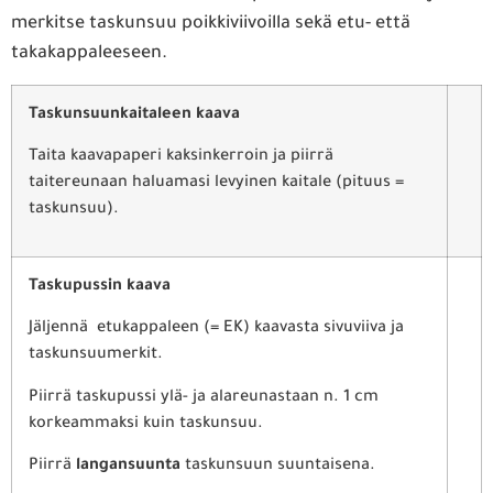
merkitse taskunsuu poikkiviivoilla sekä etu- että
takakappaleeseen.
Taskunsuunkaitaleen kaava
Taita kaavapaperi kaksinkerroin ja piirrä
taitereunaan haluamasi levyinen kaitale (pituus =
taskunsuu).
Taskupussin kaava
Jäljennä etukappaleen (= EK) kaavasta sivuviiva ja
taskunsuumerkit.
Piirrä taskupussi ylä- ja alareunastaan n. 1 cm
korkeammaksi kuin taskunsuu.
Piirrä
langansuunta
taskunsuun suuntaisena.