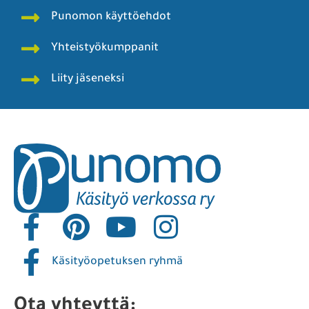
Punomon käyttöehdot
Yhteistyökumppanit
Liity jäseneksi
Käsityöopetuksen ryhmä
Ota yhteyttä: