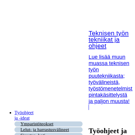
Teknisen työn
tekniikat ja
ohjeet
Lue lisää muun
muassa teknisen
työn
puutekniikasta;
työvälineistä,
työstömenetelmistä
pintakäsittelystä
ja paljon muusta!
Työohjeet
ja -ideat
Ymparistöteokset
Työohjeet ja
Lelut- ja harrastusvälineet