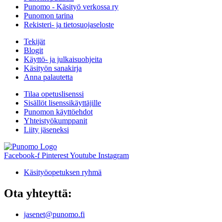
Punomo - Käsityö verkossa ry
Punomon tarina
Rekisteri- ja tietosuojaseloste
Tekijät
Blogit
Käyttö- ja julkaisuohjeita
Käsityön sanakirja
Anna palautetta
Tilaa opetuslisenssi
Sisällöt lisenssikäyttäjille
Punomon käyttöehdot
Yhteistyökumppanit
Liity jäseneksi
Facebook-f
Pinterest
Youtube
Instagram
Käsityöopetuksen ryhmä
Ota yhteyttä:
jasenet@punomo.fi