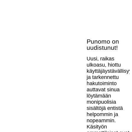
Punomo on
uudistunut!
Uusi, raikas
ulkoasu, hiottu
käyttäjäystävällisy
ja tarkennettu
hakutoiminto
auttavat sinua
löytämään
monipuolisia
sisältöjä entistä
helpommin ja
nopeammin.
Käsityön