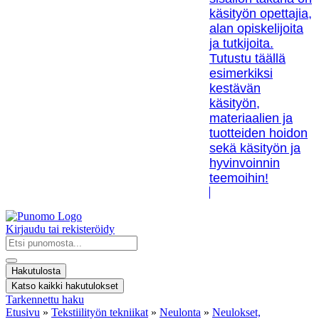
käsityön opettajia,
alan opiskelijoita
ja tutkijoita.
Tutustu täällä
esimerkiksi
kestävän
käsityön,
materiaalien ja
tuotteiden hoidon
sekä käsityön ja
hyvinvoinnin
teemoihin!
Kirjaudu tai rekisteröidy
Search
...
Hakutulosta
Katso kaikki hakutulokset
Tarkennettu haku
Etusivu
»
Tekstiilityön tekniikat
»
Neulonta
»
Neulokset,