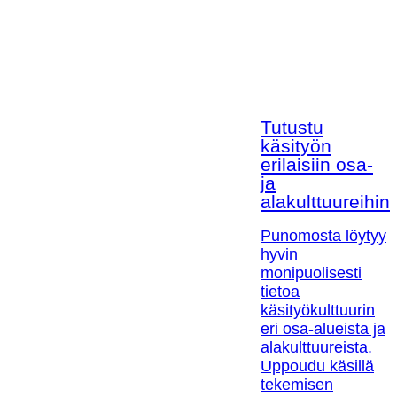
Tutustu
käsityön
erilaisiin osa-
ja
alakulttuureihin!
Punomosta löytyy
hyvin
monipuolisesti
tietoa
käsityökulttuurin
eri osa-alueista ja
alakulttuureista.
Uppoudu käsillä
tekemisen