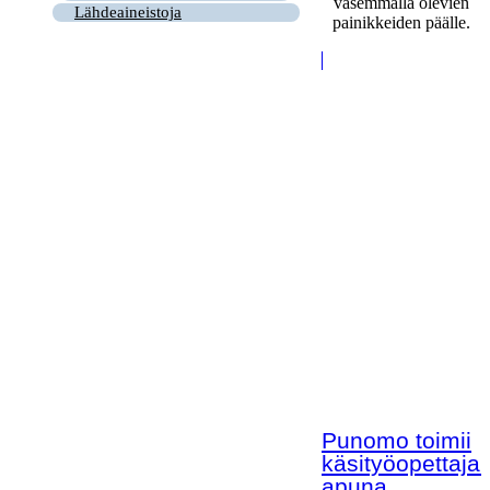
vasemmalla olevien
Lähdeaineistoja
painikkeiden päälle.
Punomo toimii
käsityöopettaja
apuna