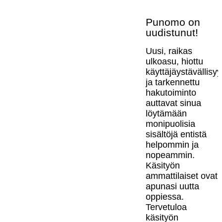
Punomo on
uudistunut!
Uusi, raikas
ulkoasu, hiottu
käyttäjäystävällisy
ja tarkennettu
hakutoiminto
auttavat sinua
löytämään
monipuolisia
sisältöjä entistä
helpommin ja
nopeammin.
Käsityön
ammattilaiset ovat
apunasi uutta
oppiessa.
Tervetuloa
käsityön