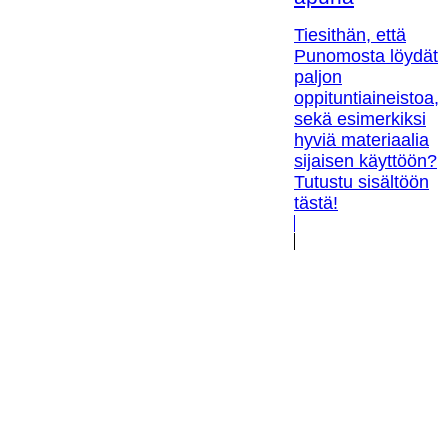
Tiesithän, että
Punomosta löydät
paljon
oppituntiaineistoa,
sekä esimerkiksi
hyviä materiaalia
sijaisen käyttöön?
Tutustu sisältöön
tästä!