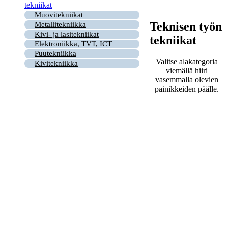
tekniikat
Muovitekniikat
Teknisen työn
Metallitekniikka
Kivi- ja lasitekniikat
tekniikat
Elektroniikka, TVT, ICT
Puutekniikka
Valitse alakategoria
Kivitekniikka
viemällä hiiri
vasemmalla olevien
painikkeiden päälle.