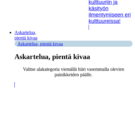
kulttuuriin ja
käsityön
ilmentymiseen eri
kulttuureissa!
Askartelua,
pientä kivaa
Askartelua, pientä kivaa
Askartelua, pientä kivaa
Valitse alakategoria viemällä hiiri vasemmalla olevien
painikkeiden päälle.