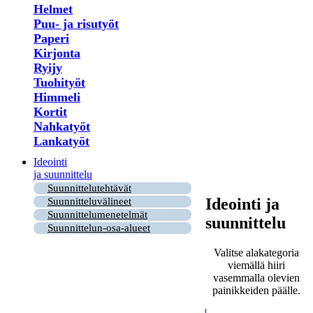
Helmet
Puu- ja risutyöt
Paperi
Kirjonta
Ryijy
Tuohityöt
Himmeli
Kortit
Nahkatyöt
Lankatyöt
Ideointi
ja suunnittelu
Suunnittelutehtävät
Ideointi ja
Suunnitteluvälineet
Suunnittelumenetelmät
suunnittelu
Suunnittelun-osa-alueet
Valitse alakategoria
viemällä hiiri
vasemmalla olevien
painikkeiden päälle.