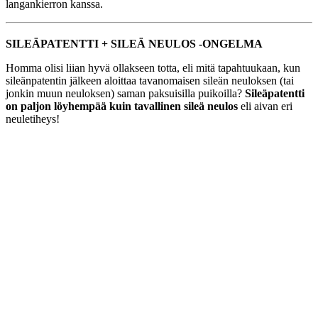
langankierron kanssa.
SILEÄPATENTTI + SILEÄ NEULOS -ONGELMA
Homma olisi liian hyvä ollakseen totta, eli mitä tapahtuukaan, kun
sileänpatentin jälkeen aloittaa tavanomaisen sileän neuloksen (tai
jonkin muun neuloksen) saman paksuisilla puikoilla?
Sileäpatentti
on paljon löyhempää kuin tavallinen sileä neulos
eli aivan eri
neuletiheys!