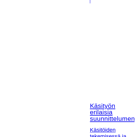
Käsityön
erilaisia
suunnittelumen
Käsitöiden
tekemisessä ja