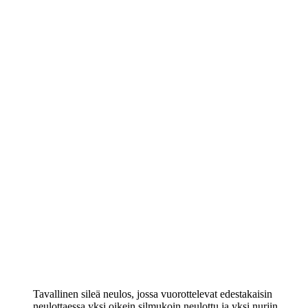
Tavallinen sileä neulos, jossa vuorottelevat edestakaisin
neulottaessa yksi oikein silmukoin neulottu ja yksi nurjin