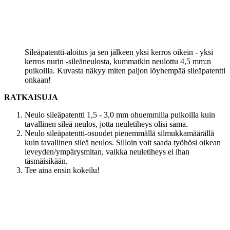
Sileäpatentti-aloitus ja sen jälkeen yksi kerros oikein - yksi
kerros nurin -sileäneulosta, kummatkin neulottu 4,5 mm:n
puikoilla. Kuvasta näkyy miten paljon löyhempää sileäpatentti
onkaan!
RATKAISUJA
Neulo sileäpatentti 1,5 - 3,0 mm ohuemmilla puikoilla kuin
tavallinen sileä neulos, jotta neuletiheys olisi sama.
Neulo sileäpatentti-osuudet pienemmällä silmukkamäärällä
kuin tavallinen sileä neulos. Silloin voit saada työhösi oikean
leveyden/ympärysmitan, vaikka neuletiheys ei ihan
täsmäisikään.
Tee aina ensin kokeilu!