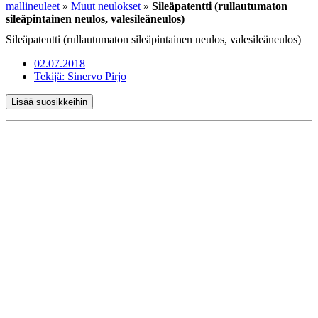
mallineuleet
»
Muut neulokset
»
Sileäpatentti (rullautumaton
sileäpintainen neulos, valesileäneulos)
Sileäpatentti (rullautumaton sileäpintainen neulos, valesileäneulos)
02.07.2018
Tekijä:
Sinervo Pirjo
Lisää suosikkeihin