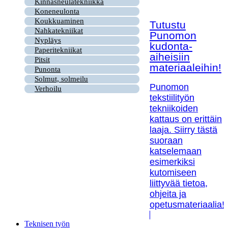
Kinnasneulatekniikka
Koneneulonta
Koukkuaminen
Tutustu
Nahkatekniikat
Punomon
Nypläys
kudonta-
Paperitekniikat
aiheisiin
Pitsit
materiaaleihin!
Punonta
Solmut, solmeilu
Punomon
Verhoilu
tekstiilityön
tekniikoiden
kattaus on erittäin
laaja. Siirry tästä
suoraan
katselemaan
esimerkiksi
kutomiseen
liittyvää tietoa,
ohjeita ja
opetusmateriaalia!
Teknisen työn