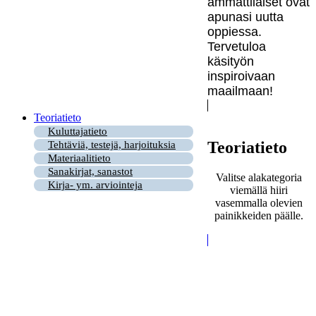
ammattilaiset ovat
apunasi uutta
oppiessa.
Tervetuloa
käsityön
inspiroivaan
maailmaan!
Teoriatieto
Kuluttajatieto
Teoriatieto
Tehtäviä, testejä, harjoituksia
Materiaalitieto
Sanakirjat, sanastot
Valitse alakategoria
Kirja- ym. arviointeja
viemällä hiiri
vasemmalla olevien
painikkeiden päälle.