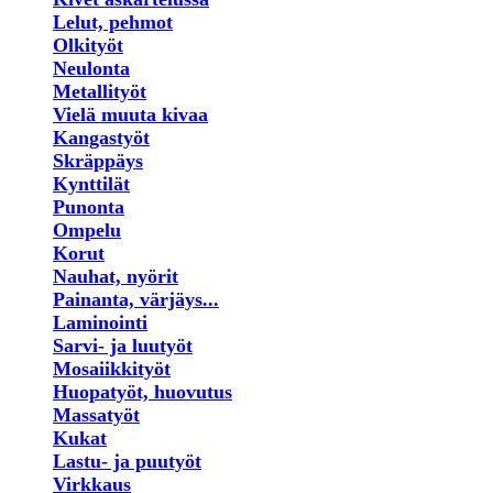
Lelut, pehmot
Olkityöt
Neulonta
Metallityöt
Vielä muuta kivaa
Kangastyöt
Skräppäys
Kynttilät
Punonta
Ompelu
Korut
Nauhat, nyörit
Painanta, värjäys...
Laminointi
Sarvi- ja luutyöt
Mosaiikkityöt
Huopatyöt, huovutus
Massatyöt
Kukat
Lastu- ja puutyöt
Virkkaus