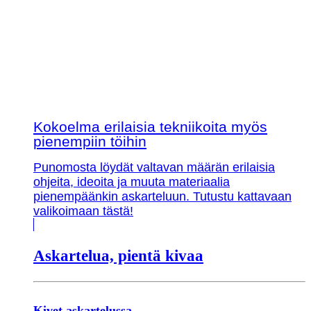
Kokoelma erilaisia tekniikoita myös
pienempiin töihin
Punomosta löydät valtavan määrän erilaisia
ohjeita, ideoita ja muuta materiaalia
pienempäänkin askarteluun. Tutustu kattavaan
valikoimaan tästä!
Askartelua, pientä kivaa
Kivet askartelussa