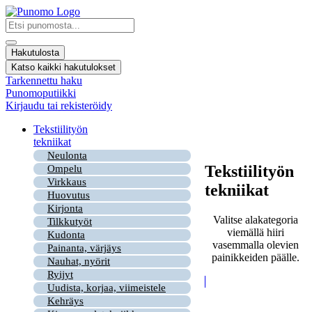
Mene
sisältöön
Search
...
Hakutulosta
Katso kaikki hakutulokset
Tarkennettu haku
Punomoputiikki
Kirjaudu tai rekisteröidy
Tekstiilityön
tekniikat
Neulonta
Tekstiilityön
Ompelu
Virkkaus
tekniikat
Huovutus
Kirjonta
Valitse alakategoria
Tilkkutyöt
viemällä hiiri
Kudonta
vasemmalla olevien
Painanta, värjäys
painikkeiden päälle.
Nauhat, nyörit
Ryijyt
Uudista, korjaa, viimeistele
Kehräys