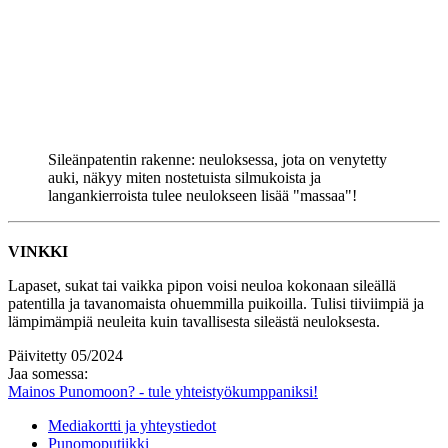
Sileänpatentin rakenne: neuloksessa, jota on venytetty
auki, näkyy miten nostetuista silmukoista ja
langankierroista tulee neulokseen lisää "massaa"!
VINKKI
Lapaset, sukat tai vaikka pipon voisi neuloa kokonaan sileällä
patentilla ja tavanomaista ohuemmilla puikoilla. Tulisi tiiviimpiä ja
lämpimämpiä neuleita kuin tavallisesta sileästä neuloksesta.
Päivitetty 05/2024
Jaa somessa:
Mainos Punomoon? - tule yhteistyökumppaniksi!
Mediakortti ja yhteystiedot
Punomoputiikki