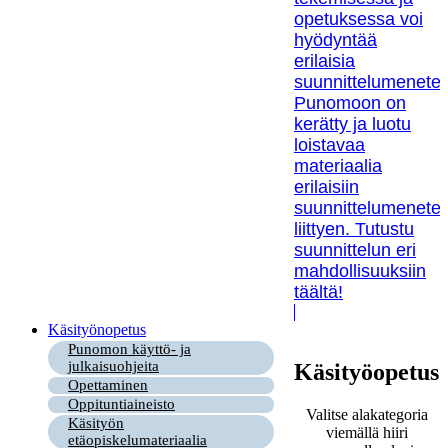
opetuksessa voi
hyödyntää
erilaisia
suunnittelumenetel
Punomoon on
kerätty ja luotu
loistavaa
materiaalia
erilaisiin
suunnittelumenetel
liittyen. Tutustu
suunnittelun eri
mahdollisuuksiin
täältä!
Käsityönopetus
Punomon käyttö- ja
julkaisuohjeita
Käsityöopetus
Opettaminen
Oppituntiaineisto
Valitse alakategoria
Käsityön
viemällä hiiri
etäopiskelumateriaalia