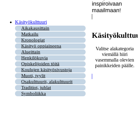
inspiroivaan
maailmaan!
Käsityökulttuuri
Aikakausittain
Käsityökulttuu
Matkailu
Kronologiat
Käsityö oppiaineena
Valitse alakategoria
Alueittain
viemällä hiiri
Henkilökuvia
vasemmalla olevien
Opiskelijoiden töitä
painikkeiden päälle.
Koulujen käsityösivustoja
Muoti, tyylit
Osakulttuurit, alakulttuurit
Traditiot, juhlat
Symboliikka