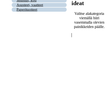
Sisustus, koti
ideat
Asusteet, vaatteet
Paperituotteet
Valitse alakategoria
viemällä hiiri
vasemmalla olevien
painikkeiden päälle.