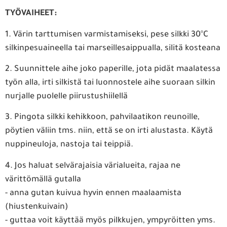
TYÖVAIHEET:
1. Värin tarttumisen varmistamiseksi, pese silkki 30°C
silkinpesuaineella tai marseillesaippualla, silitä kosteana
2. Suunnittele aihe joko paperille, jota pidät maalatessa
työn alla, irti silkistä tai luonnostele aihe suoraan silkin
nurjalle puolelle piirustushiilellä
3. Pingota silkki kehikkoon, pahvilaatikon reunoille,
pöytien väliin tms. niin, että se on irti alustasta. Käytä
nuppineuloja, nastoja tai teippiä.
4. Jos haluat selvärajaisia värialueita, rajaa ne
värittömällä gutalla
- anna gutan kuivua hyvin ennen maalaamista
(hiustenkuivain)
- guttaa voit käyttää myös pilkkujen, ympyröitten yms.