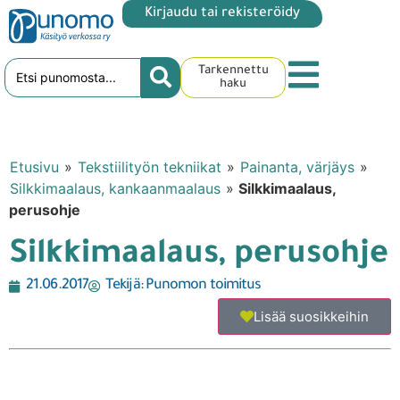
Kirjaudu tai rekisteröidy
Tarkennettu
haku
Etusivu
»
Tekstiilityön tekniikat
»
Painanta, värjäys
»
Silkkimaalaus, kankaanmaalaus
»
Silkkimaalaus,
perusohje
Silkkimaalaus, perusohje
21.06.2017
Tekijä:
Punomon toimitus
Lisää suosikkeihin