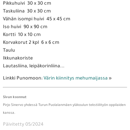
Pikkuhuivi 30 x 30 cm
Taskuliina 30 x 30 cm
Vähän isompi huivi 45 x 45 cm
Iso huivi 90 x 90 cm
Kortti 10 x 10 cm
Korvakorut 2 kpl 6 x 6 cm
Taulu
Ikkunakoriste
Lautasliina, leipäkorinliina...
Linkki Punomoon:
Värin kiinnitys mehumaijassa
»
Sivun koonnut
Pirjo Sinervo yhdessä Turun Puolalanmäen yläkoulun tekstiilityön oppilaiden
kanssa.
Päivitetty 05/2024