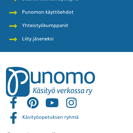
Punomon käyttöehdot
Yhteistyökumppanit
Liity jäseneksi
Käsityöopetuksen ryhmä