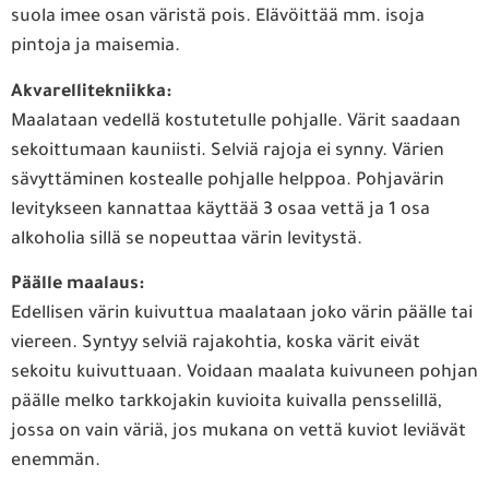
suola imee osan väristä pois. Elävöittää mm. isoja
pintoja ja maisemia.
Akvarellitekniikka:
Maalataan vedellä kostutetulle pohjalle. Värit saadaan
sekoittumaan kauniisti. Selviä rajoja ei synny. Värien
sävyttäminen kostealle pohjalle helppoa. Pohjavärin
levitykseen kannattaa käyttää 3 osaa vettä ja 1 osa
alkoholia sillä se nopeuttaa värin levitystä.
Päälle maalaus:
Edellisen värin kuivuttua maalataan joko värin päälle tai
viereen. Syntyy selviä rajakohtia, koska värit eivät
sekoitu kuivuttuaan. Voidaan maalata kuivuneen pohjan
päälle melko tarkkojakin kuvioita kuivalla pensselillä,
jossa on vain väriä, jos mukana on vettä kuviot leviävät
enemmän.