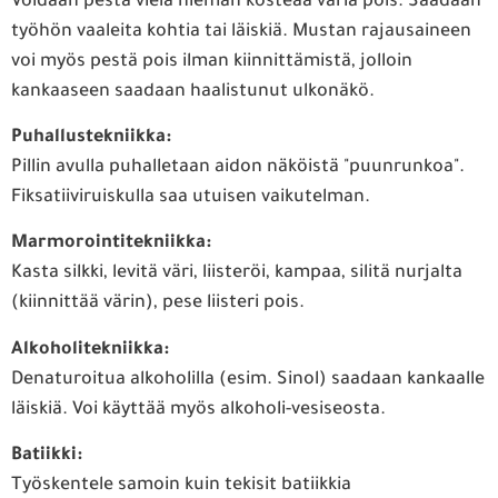
Voidaan pestä vielä hieman kosteaa väriä pois. Saadaan
työhön vaaleita kohtia tai läiskiä. Mustan rajausaineen
voi myös pestä pois ilman kiinnittämistä, jolloin
kankaaseen saadaan haalistunut ulkonäkö.
Puhallustekniikka:
Pillin avulla puhalletaan aidon näköistä "puunrunkoa".
Fiksatiiviruiskulla saa utuisen vaikutelman.
Marmorointitekniikka:
Kasta silkki, levitä väri, liisteröi, kampaa, silitä nurjalta
(kiinnittää värin), pese liisteri pois.
Alkoholitekniikka:
Denaturoitua alkoholilla (esim. Sinol) saadaan kankaalle
läiskiä. Voi käyttää myös alkoholi-vesiseosta.
Batiikki:
Työskentele samoin kuin tekisit batiikkia