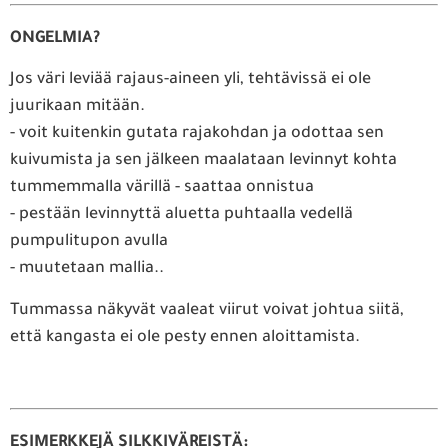
ONGELMIA?
Jos väri leviää rajaus-aineen yli, tehtävissä ei ole
juurikaan mitään.
- voit kuitenkin gutata rajakohdan ja odottaa sen
kuivumista ja sen jälkeen maalataan levinnyt kohta
tummemmalla värillä - saattaa onnistua
- pestään levinnyttä aluetta puhtaalla vedellä
pumpulitupon avulla
- muutetaan mallia..
Tummassa näkyvät vaaleat viirut voivat johtua siitä,
että kangasta ei ole pesty ennen aloittamista.
ESIMERKKEJÄ SILKKIVÄREISTÄ: