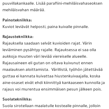
puuvillakankaalle. Lisää parafiini-mehiläisvahaseoksen
mehiläisvahan määrää.
Painotekniikka:
Kuviot leviävät helposti, paina kuivalle pinnalle.
Rajaustekniikka:
Rajauksella saadaan selvät kuvioiden rajat. Värin
leviäminen pysähtyy rajalle. Rajauksessa ei saa olla
aukkoja muuten väri leviää viereiselle alueelle.
Rajausaineen eli gutan on oltava kuivunut ennen
maalauksen aloittamista. Värillistä, työhön jätettävää
guttaa ei kannata kuivattaa hiustenkuivaajalla, koska
aine-osaset eivät ehdi kiinnittyä kankaaseen kunnolla ja
rajaus voi murentua ensimmäisen pesun jälkeen pois.
Suolatekniikka:
Suola sirotellaan maalatulle kostealle pinnalle, jolloin