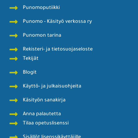
Punomoputiikki
Punomo - Käsityö verkossa ry
Punomon tarina
Rekisteri- ja tietosuojaseloste
Tekijät
Blogit
Käyttö- ja julkaisuohjeita
Käsityön sanakirja
Anna palautetta
Tilaa opetuslisenssi
Sisällöt lisenssikäyttäjille