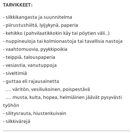
TARVIKKEET:
- silkkikangasta ja suunnitelma
- piirustushiiltä, lyijykynä, paperia
- kehikko (pahvilaatikkokin käy tai pöytien väli..)
- nuppineuloja tai kolmionastoja tai tavallisia nastoja
- vaahtomuovia, pyykkipoikia
- teippiä, talouspaperia
- vesiastia, vanutuppoja
- siveltimiä
- guttaa eli rajausainetta
.... väritön, vesiliukoinen, poispestävä
.... musta, kulta, hopea, helmiäinen jäävät pysyvästi
työhön
- silitysrauta, hiustenkuivain
- silkkivärejä