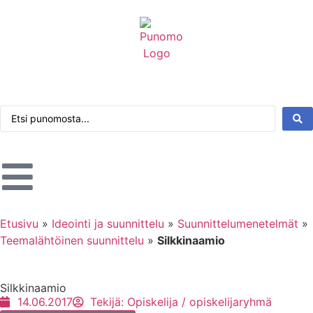
Kirjaudu tai rekisteröidy
Tarkennettu haku
Etusivu
»
Ideointi ja suunnittelu
»
Suunnittelumenetelmät
»
Teemalähtöinen suunnittelu
»
Silkkinaamio
Silkkinaamio
14.06.2017
Tekijä:
Opiskelija / opiskelijaryhmä