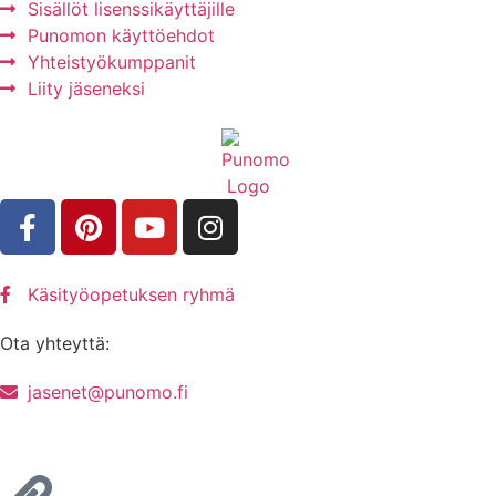
Sisällöt lisenssikäyttäjille
Punomon käyttöehdot
Yhteistyökumppanit
Liity jäseneksi
Käsityöopetuksen ryhmä
Ota yhteyttä:
jasenet@punomo.fi
Liity jäseneksi / Tilaa Lisenssi