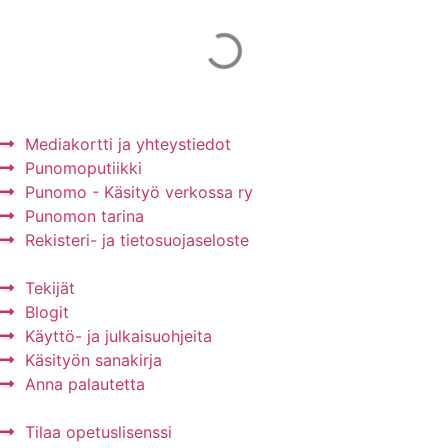
Mainos Punomoon? - tule yhteistyökumppaniksi!
Mediakortti ja yhteystiedot
Punomoputiikki
Punomo - Käsityö verkossa ry
Punomon tarina
Rekisteri- ja tietosuojaseloste
Tekijät
Blogit
Käyttö- ja julkaisuohjeita
Käsityön sanakirja
Anna palautetta
Tilaa opetuslisenssi