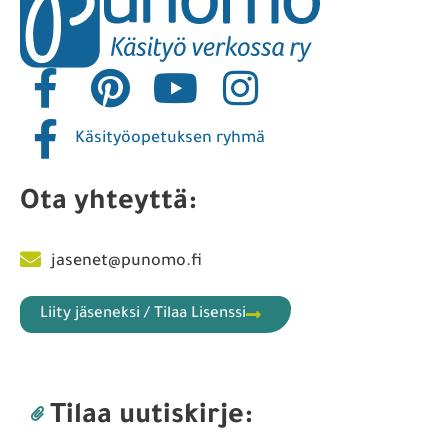
Käsityöopetuksen ryhmä
Ota yhteyttä:
jasenet@punomo.fi
Liity jäseneksi / Tilaa Lisenssi
Tilaa uutiskirje: