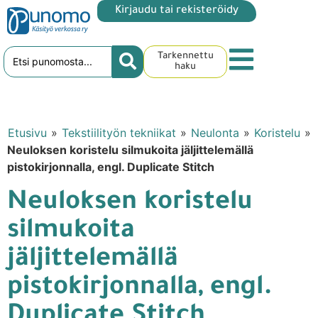
Kirjaudu tai rekisteröidy
Tarkennettu
haku
Etusivu
»
Tekstiilityön tekniikat
»
Neulonta
»
Koristelu
»
Neuloksen koristelu silmukoita jäljittelemällä
pistokirjonnalla, engl. Duplicate Stitch
Neuloksen koristelu
silmukoita
jäljittelemällä
pistokirjonnalla, engl.
Duplicate Stitch