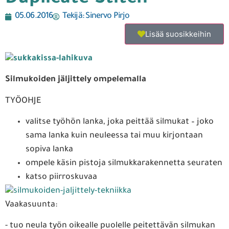
05.06.2016
Tekijä:
Sinervo Pirjo
Lisää suosikkeihin
Silmukoiden jäljittely ompelemalla
TYÖOHJE
valitse työhön lanka, joka peittää silmukat – joko
sama lanka kuin neuleessa tai muu kirjontaan
sopiva lanka
ompele käsin pistoja silmukkarakennetta seuraten
katso piirroskuvaa
Vaakasuunta:
- tuo neula työn oikealle puolelle peitettävän silmukan