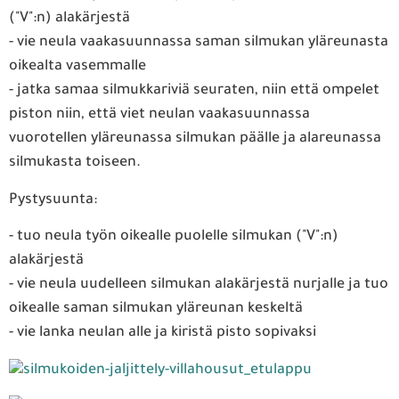
("V":n) alakärjestä
- vie neula vaakasuunnassa saman silmukan yläreunasta
oikealta vasemmalle
- jatka samaa silmukkariviä seuraten, niin että ompelet
piston niin, että viet neulan vaakasuunnassa
vuorotellen yläreunassa silmukan päälle ja alareunassa
silmukasta toiseen.
Pystysuunta:
- tuo neula työn oikealle puolelle silmukan ("V":n)
alakärjestä
- vie neula uudelleen silmukan alakärjestä nurjalle ja tuo
oikealle saman silmukan yläreunan keskeltä
- vie lanka neulan alle ja kiristä pisto sopivaksi