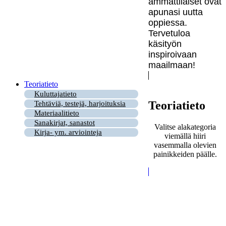
ammattilaiset ovat
apunasi uutta
oppiessa.
Tervetuloa
käsityön
inspiroivaan
maailmaan!
Teoriatieto
Kuluttajatieto
Teoriatieto
Tehtäviä, testejä, harjoituksia
Materiaalitieto
Sanakirjat, sanastot
Valitse alakategoria
Kirja- ym. arviointeja
viemällä hiiri
vasemmalla olevien
painikkeiden päälle.