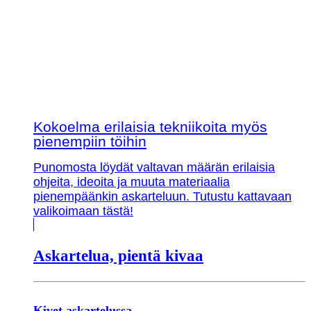
Kokoelma erilaisia tekniikoita myös
pienempiin töihin
Punomosta löydät valtavan määrän erilaisia
ohjeita, ideoita ja muuta materiaalia
pienempäänkin askarteluun. Tutustu kattavaan
valikoimaan tästä!
Askartelua, pientä kivaa
Kivet askartelussa