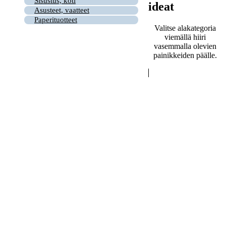
Sisustus, koti
ideat
Asusteet, vaatteet
Paperituotteet
Valitse alakategoria
viemällä hiiri
vasemmalla olevien
painikkeiden päälle.