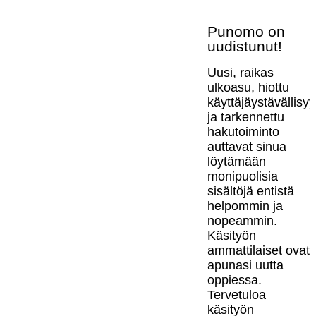
Punomo on
uudistunut!
Uusi, raikas
ulkoasu, hiottu
käyttäjäystävällisy
ja tarkennettu
hakutoiminto
auttavat sinua
löytämään
monipuolisia
sisältöjä entistä
helpommin ja
nopeammin.
Käsityön
ammattilaiset ovat
apunasi uutta
oppiessa.
Tervetuloa
käsityön