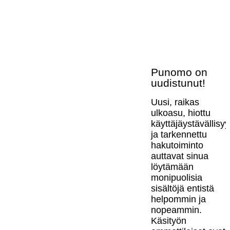
Punomo on
uudistunut!
Uusi, raikas
ulkoasu, hiottu
käyttäjäystävällisy
ja tarkennettu
hakutoiminto
auttavat sinua
löytämään
monipuolisia
sisältöjä entistä
helpommin ja
nopeammin.
Käsityön