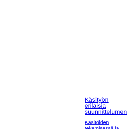
Käsityön
erilaisia
suunnittelumen
Käsitöiden
tekemisessä ja