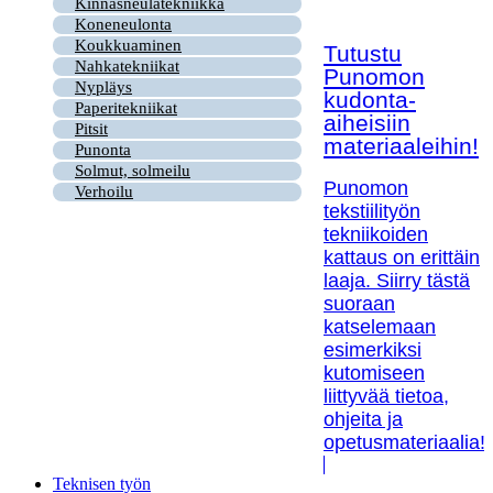
Kinnasneulatekniikka
Koneneulonta
Koukkuaminen
Tutustu
Nahkatekniikat
Punomon
Nypläys
kudonta-
Paperitekniikat
aiheisiin
Pitsit
materiaaleihin!
Punonta
Solmut, solmeilu
Punomon
Verhoilu
tekstiilityön
tekniikoiden
kattaus on erittäin
laaja. Siirry tästä
suoraan
katselemaan
esimerkiksi
kutomiseen
liittyvää tietoa,
ohjeita ja
opetusmateriaalia!
Teknisen työn