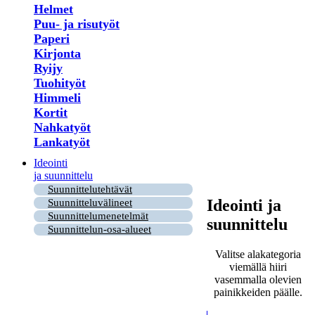
Helmet
Puu- ja risutyöt
Paperi
Kirjonta
Ryijy
Tuohityöt
Himmeli
Kortit
Nahkatyöt
Lankatyöt
Ideointi
ja suunnittelu
Suunnittelutehtävät
Ideointi ja
Suunnitteluvälineet
Suunnittelumenetelmät
suunnittelu
Suunnittelun-osa-alueet
Valitse alakategoria
viemällä hiiri
vasemmalla olevien
painikkeiden päälle.