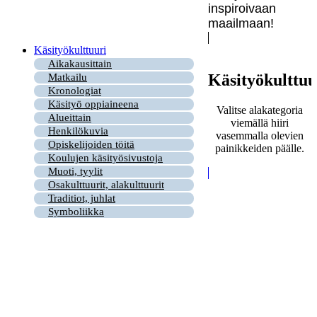
inspiroivaan
maailmaan!
Käsityökulttuuri
Aikakausittain
Käsityökulttuu
Matkailu
Kronologiat
Käsityö oppiaineena
Valitse alakategoria
Alueittain
viemällä hiiri
Henkilökuvia
vasemmalla olevien
Opiskelijoiden töitä
painikkeiden päälle.
Koulujen käsityösivustoja
Muoti, tyylit
Osakulttuurit, alakulttuurit
Traditiot, juhlat
Symboliikka