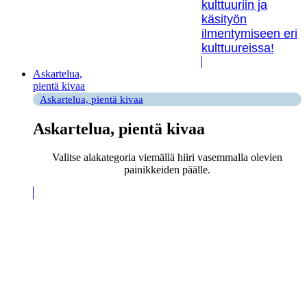
kulttuuriin ja
käsityön
ilmentymiseen eri
kulttuureissa!
Askartelua,
pientä kivaa
Askartelua, pientä kivaa
Askartelua, pientä kivaa
Valitse alakategoria viemällä hiiri vasemmalla olevien
painikkeiden päälle.