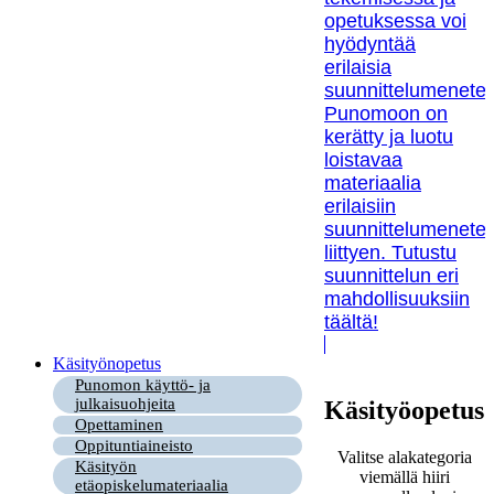
opetuksessa voi
hyödyntää
erilaisia
suunnittelumenetel
Punomoon on
kerätty ja luotu
loistavaa
materiaalia
erilaisiin
suunnittelumenetel
liittyen. Tutustu
suunnittelun eri
mahdollisuuksiin
täältä!
Käsityönopetus
Punomon käyttö- ja
julkaisuohjeita
Käsityöopetus
Opettaminen
Oppituntiaineisto
Valitse alakategoria
Käsityön
viemällä hiiri
etäopiskelumateriaalia