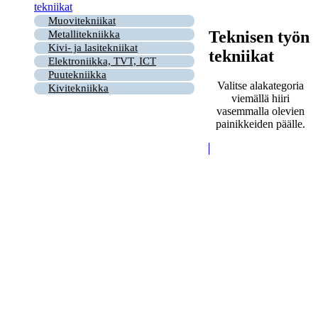
tekniikat
Muovitekniikat
Teknisen työn
Metallitekniikka
Kivi- ja lasitekniikat
tekniikat
Elektroniikka, TVT, ICT
Puutekniikka
Valitse alakategoria
Kivitekniikka
viemällä hiiri
vasemmalla olevien
painikkeiden päälle.