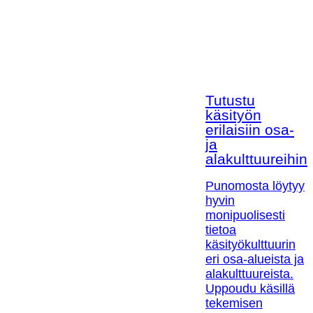
Tutustu
käsityön
erilaisiin osa-
ja
alakulttuureihin!
Punomosta löytyy
hyvin
monipuolisesti
tietoa
käsityökulttuurin
eri osa-alueista ja
alakulttuureista.
Uppoudu käsillä
tekemisen