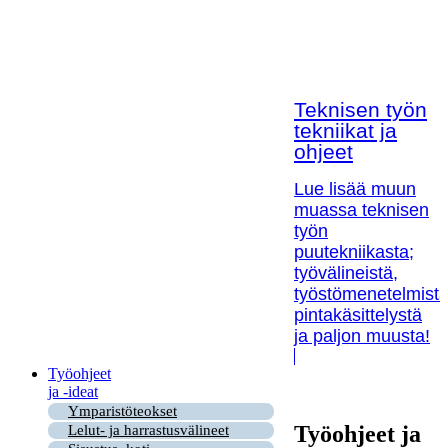
Teknisen työn
tekniikat ja
ohjeet
Lue lisää muun
muassa teknisen
työn
puutekniikasta;
työvälineistä,
työstömenetelmistä
pintakäsittelystä
ja paljon muusta!
Työohjeet
ja -ideat
Ymparistöteokset
Työohjeet ja
Lelut- ja harrastusvälineet