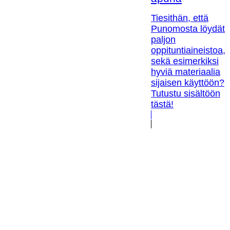
Tiesithän, että
Punomosta löydät
paljon
oppituntiaineistoa,
sekä esimerkiksi
hyviä materiaalia
sijaisen käyttöön?
Tutustu sisältöön
tästä!