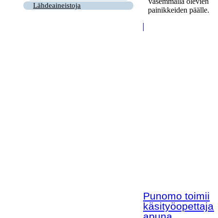
vasemmalla olevien
Lähdeaineistoja
painikkeiden päälle.
Punomo toimii
käsityöopettaja
apuna