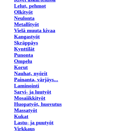
Lelut, pehmot
Olkityöt
Neulonta
Metallityöt
Vielä muuta kivaa
Kangastyöt
Skräppäys
Kynttilät
Punonta
Ompelu
Korut
Nauhat, nyörit
Painanta, värjäys...
Laminointi
Sarvi- ja luutyöt
Mosaiikkityöt
Huopatyöt, huovutus
Massatyöt
Kukat
Lastu- ja puutyöt
Virkkaus