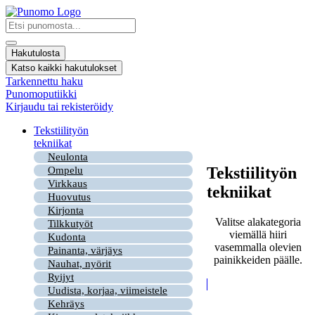
Mene
sisältöön
Search
...
Hakutulosta
Katso kaikki hakutulokset
Tarkennettu haku
Punomoputiikki
Kirjaudu tai rekisteröidy
Tekstiilityön
tekniikat
Neulonta
Tekstiilityön
Ompelu
Virkkaus
tekniikat
Huovutus
Kirjonta
Valitse alakategoria
Tilkkutyöt
viemällä hiiri
Kudonta
vasemmalla olevien
Painanta, värjäys
painikkeiden päälle.
Nauhat, nyörit
Ryijyt
Uudista, korjaa, viimeistele
Kehräys