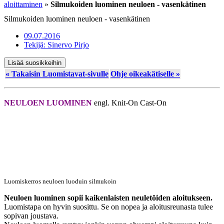
aloittaminen
»
Silmukoiden luominen neuloen - vasenkätinen
Silmukoiden luominen neuloen - vasenkätinen
09.07.2016
Tekijä:
Sinervo Pirjo
Lisää suosikkeihin
« Takaisin Luomistavat-sivulle
Ohje oikeakätiselle »
NEULOEN LUOMINEN
engl. Knit-On Cast-On
Luomiskerros neuloen luoduin silmukoin
Neuloen luominen sopii kaikenlaisten neuletöiden aloitukseen.
Luomistapa on hyvin suosittu. Se on nopea ja aloitusreunasta tulee
sopivan joustava.