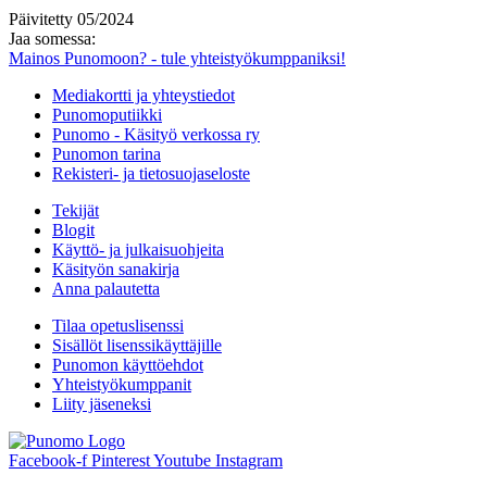
Päivitetty 05/2024
Jaa somessa:
Mainos Punomoon? - tule yhteistyökumppaniksi!
Mediakortti ja yhteystiedot
Punomoputiikki
Punomo - Käsityö verkossa ry
Punomon tarina
Rekisteri- ja tietosuojaseloste
Tekijät
Blogit
Käyttö- ja julkaisuohjeita
Käsityön sanakirja
Anna palautetta
Tilaa opetuslisenssi
Sisällöt lisenssikäyttäjille
Punomon käyttöehdot
Yhteistyökumppanit
Liity jäseneksi
Facebook-f
Pinterest
Youtube
Instagram