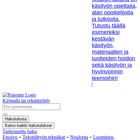
käsityön opettajia,
alan opiskelijoita
ja tutkijoita.
Tutustu täällä
esimerkiksi
kestävän
käsityön,
materiaalien ja
tuotteiden hoidon
sekä käsityön ja
hyvinvoinnin
teemoihin!
Kirjaudu tai rekisteröidy
Search
...
Hakutulosta
Katso kaikki hakutulokset
Tarkennettu haku
Etusivu
»
Tekstiilityön tekniikat
»
Neulonta
»
Luominen,