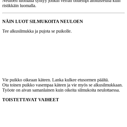
Neuloen luomalla syntyy jonkin verran ohuempi aloitusreuna kuin
ristikkäin luomalla.
NÄIN LUOT SILMUKOITA NEULOEN
Tee alkusilmukka ja pujota se puikolle.
Vie puikko oikeaan käteen. Lanka kulkee etusormen päältä.
Ota toinen puikko vasempaa käteen ja vie myös se alkusilmukkaan.
Työote on aivan samanlainen kuin oikeita silmukoita neulottaessa.
TOISTETTAVAT VAIHEET