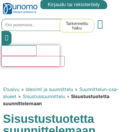
Kirjaudu tai rekisteröidy
Tarkennettu
haku
Hakutulosta
Katso kaikki hakutulokset
Etusivu
»
Ideointi ja suunnittelu
»
Suunnittelun-osa-
alueet
»
Sisustussuunnittelu
»
Sisustustuotetta
suunnittelemaan
Sisustustuotetta
suunnittelemaan