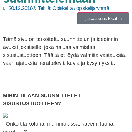
20.12.2016
Tekijä:
Opiskelija / opiskelijaryhmä
Lisää suosikkeihin
Tämä sivu on tarkoitettu suunnittelun ja ideoinnin
avuksi jokaiselle, joka haluaa valmistaa
sisustustuotteen. Täältä et löydä valmiita vastauksia,
vaan ajatuksia herätteleviä kuvia ja kysymyksiä.
MIHIN TILAAN SUUNNITTELET
SISUSTUSTUOTTEEN?
Onko tila kotona, mummolassa, kaverin luona,
mökillä...?