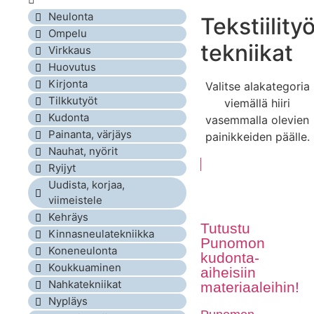
Neulonta
Tekstiility
Ompelu
tekniikat
Virkkaus
Huovutus
Kirjonta
Valitse alakategoria
Tilkkutyöt
viemällä hiiri
Kudonta
vasemmalla olevien
Painanta, värjäys
painikkeiden päälle.
Nauhat, nyörit
Ryijyt
Uudista, korjaa,
viimeistele
Kehräys
Tutustu
Kinnasneulatekniikka
Punomon
Koneneulonta
kudonta-
Koukkuaminen
aiheisiin
Nahkatekniikat
materiaaleihin!
Nypläys