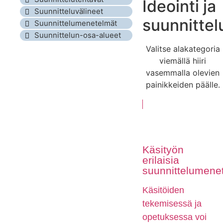
Ideointi ja
Suunnitteluvälineet
suunnittel
Suunnittelumenetelmät
Suunnittelun-osa-alueet
Valitse alakategoria
viemällä hiiri
vasemmalla olevien
painikkeiden päälle.
Käsityön
erilaisia
suunnittelumene
Käsitöiden
tekemisessä ja
opetuksessa voi