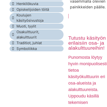
vasemmalla olevien
Henkilökuvia
painikkeiden päälle.
Opiskelijoiden töitä
Koulujen
käsityösivustoja
Muoti, tyylit
Osakulttuurit,
alakulttuurit
Tutustu käsityön
erilaisiin osa- ja
Traditiot, juhlat
alakulttuureihin!
Symboliikka
Punomosta löytyy
hyvin monipuolisesti
tietoa
käsityökulttuurin eri
osa-alueista ja
alakulttuureista.
Uppoudu käsillä
tekemisen