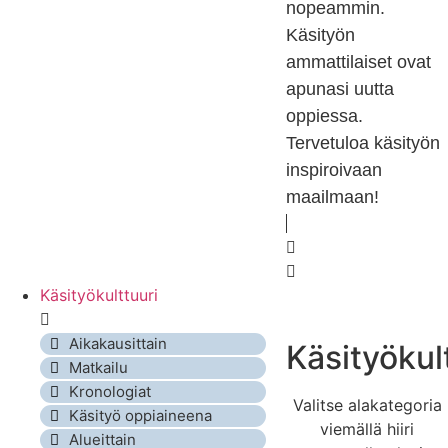
nopeammin.
Käsityön
ammattilaiset ovat
apunasi uutta
oppiessa.
Tervetuloa käsityön
inspiroivaan
maailmaan!
Käsityökulttuuri
Aikakausittain
Käsityökul
Matkailu
Kronologiat
Valitse alakategoria
Käsityö oppiaineena
viemällä hiiri
Alueittain