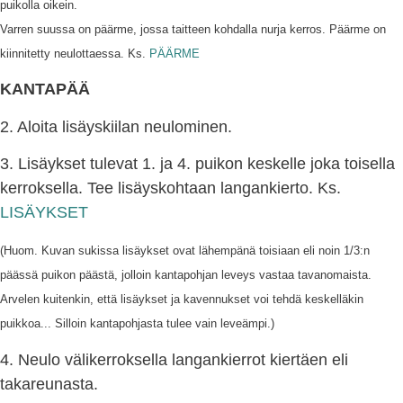
puikolla oikein.
Varren suussa on päärme, jossa taitteen kohdalla nurja kerros. Päärme on
kiinnitetty neulottaessa. Ks.
PÄÄRME
KANTAPÄÄ
2. Aloita lisäyskiilan neulominen.
3. Lisäykset tulevat 1. ja 4. puikon keskelle joka toisella
kerroksella. Tee lisäyskohtaan langankierto. Ks.
LISÄYKSET
(Huom. Kuvan sukissa lisäykset ovat lähempänä toisiaan eli noin 1/3:n
päässä puikon päästä, jolloin kantapohjan leveys vastaa tavanomaista.
Arvelen kuitenkin, että lisäykset ja kavennukset voi tehdä keskelläkin
puikkoa... Silloin kantapohjasta tulee vain leveämpi.)
4. Neulo välikerroksella langankierrot kiertäen eli
takareunasta.