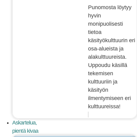
Punomosta löytyy
hyvin
monipuolisesti
tietoa
käsityökulttuurin eri
osa-alueista ja
alakulttuureista.
Uppoudu käsillä
tekemisen
kulttuuriin ja
käsityön
ilmentymiseen eri
kulttuureissa!
Askartelua,
pientä kivaa