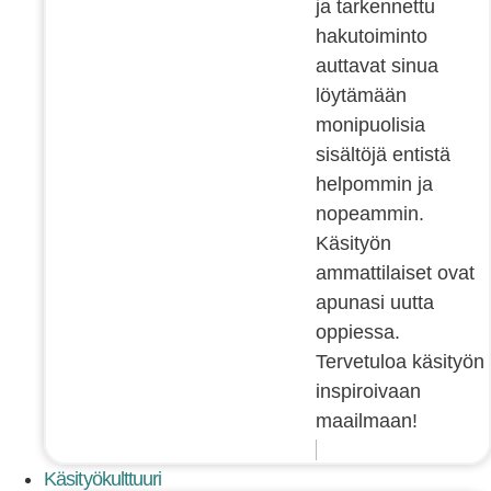
ja tarkennettu
hakutoiminto
auttavat sinua
löytämään
monipuolisia
sisältöjä entistä
helpommin ja
nopeammin.
Käsityön
ammattilaiset ovat
apunasi uutta
oppiessa.
Tervetuloa käsityön
inspiroivaan
maailmaan!
Käsityökulttuuri