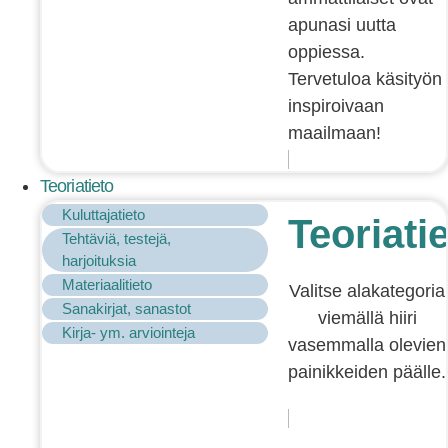
apunasi uutta
oppiessa.
Tervetuloa käsityön
inspiroivaan
maailmaan!
Teoriatieto
Kuluttajatieto
Teoriati
Tehtäviä, testejä,
harjoituksia
Materiaalitieto
Valitse alakategoria
Sanakirjat, sanastot
viemällä hiiri
Kirja- ym. arviointeja
vasemmalla olevien
painikkeiden päälle.