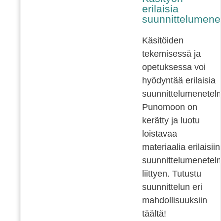
erilaisia
suunnittelumene
Käsitöiden
tekemisessä ja
opetuksessa voi
hyödyntää erilaisia
suunnittelumenetelm
Punomoon on
kerätty ja luotu
loistavaa
materiaalia erilaisiin
suunnittelumenetelm
liittyen. Tutustu
suunnittelun eri
mahdollisuuksiin
täältä!