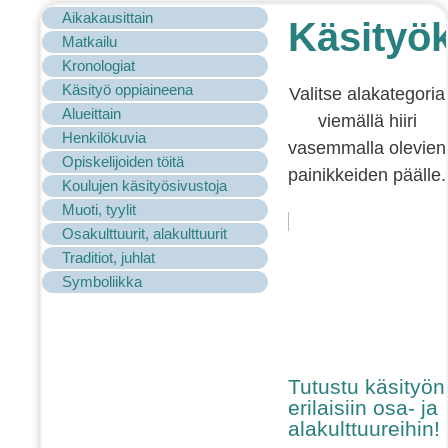
Aikakausittain
Käsityök
Matkailu
Kronologiat
Käsityö oppiaineena
Valitse alakategoria
Alueittain
viemällä hiiri
Henkilökuvia
vasemmalla olevien
Opiskelijoiden töitä
painikkeiden päälle.
Koulujen käsityösivustoja
Muoti, tyylit
Osakulttuurit, alakulttuurit
Traditiot, juhlat
Symboliikka
Tutustu käsityön
erilaisiin osa- ja
alakulttuureihin!