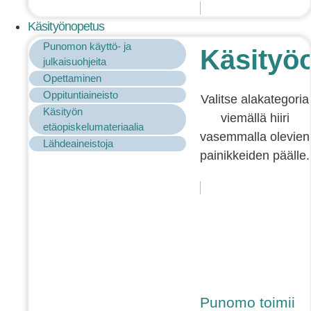
Käsityönopetus
Punomon käyttö- ja
Käsityö
julkaisuohjeita
Opettaminen
Oppituntiaineisto
Valitse alakategoria
Käsityön
viemällä hiiri
etäopiskelumateriaalia
vasemmalla olevien
Lähdeaineistoja
painikkeiden päälle.
Punomo toimii