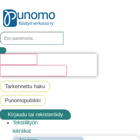
Hakutulosta
Katso kaikki hakutulokset
Tarkennettu haku
Punomoputiikki
Kirjaudu tai rekisteröidy
Tekstiilityön
tekniikat
Neulonta