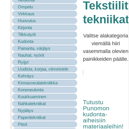
Tekstiili
Ompelu
Virkkaus
tekniikat
Huovutus
Kirjonta
Tilkkutyöt
Valitse alakategoria
Kudonta
viemällä hiiri
Painanta, värjäys
vasemmalla olevien
Nauhat, nyörit
painikkeiden päälle.
Ryijyt
Uudista, korjaa, viimeistele
Kehräys
Kinnasneulatekniikka
Koneneulonta
Koukkuaminen
Tutustu
Nahkatekniikat
Punomon
Nypläys
kudonta-
Paperitekniikat
aiheisiin
Pitsit
materiaaleihin!