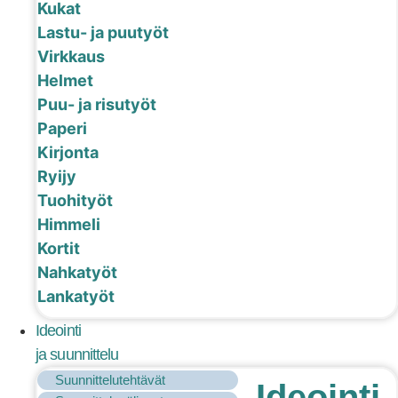
Kukat
Lastu- ja puutyöt
Virkkaus
Helmet
Puu- ja risutyöt
Paperi
Kirjonta
Ryijy
Tuohityöt
Himmeli
Kortit
Nahkatyöt
Lankatyöt
Ideointi
ja suunnittelu
Suunnittelutehtävät
Ideointi