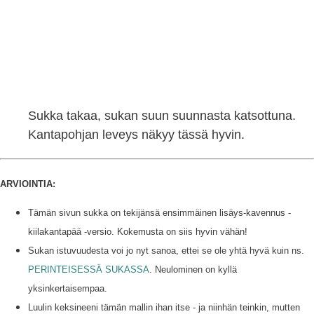
Sukka takaa, sukan suun suunnasta katsottuna.
Kantapohjan leveys näkyy tässä hyvin.
ARVIOINTIA:
Tämän sivun sukka on tekijänsä ensimmäinen lisäys-kavennus -
kiilakantapää -versio. Kokemusta on siis hyvin vähän!
Sukan istuvuudesta voi jo nyt sanoa, ettei se ole yhtä hyvä kuin ns.
PERINTEISESSÄ SUKASSA
. Neulominen on kyllä
yksinkertaisempaa.
Luulin keksineeni tämän mallin ihan itse - ja niinhän teinkin, mutten