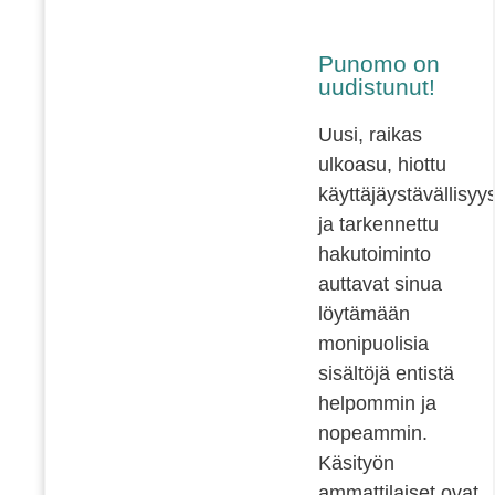
Punomo on
uudistunut!
Uusi, raikas
ulkoasu, hiottu
käyttäjäystävällisyy
ja tarkennettu
hakutoiminto
auttavat sinua
löytämään
monipuolisia
sisältöjä entistä
helpommin ja
nopeammin.
Käsityön
ammattilaiset ovat