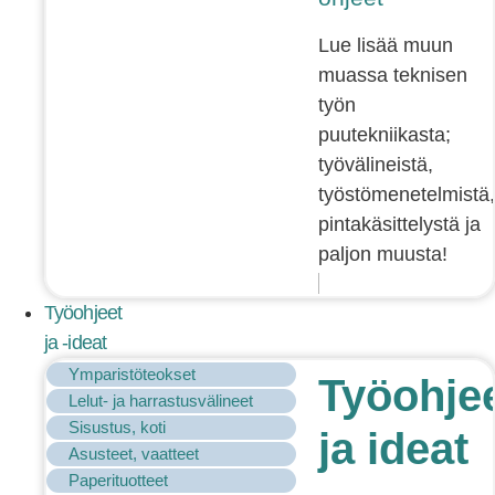
Lue lisää muun
muassa teknisen
työn
puutekniikasta;
työvälineistä,
työstömenetelmistä,
pintakäsittelystä ja
paljon muusta!
Työohjeet
ja -ideat
Ymparistöteokset
Työohje
Lelut- ja harrastusvälineet
Sisustus, koti
ja ideat
Asusteet, vaatteet
Paperituotteet