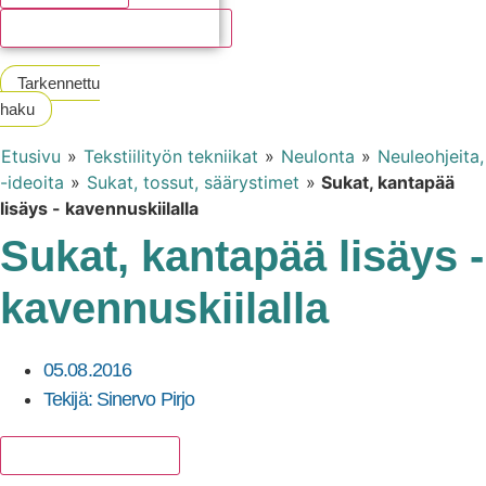
Katso kaikki hakutulokset
Tarkennettu
haku
Etusivu
»
Tekstiilityön tekniikat
»
Neulonta
»
Neuleohjeita,
-ideoita
»
Sukat, tossut, säärystimet
»
Sukat, kantapää
lisäys - kavennuskiilalla
Sukat, kantapää lisäys -
kavennuskiilalla
05.08.2016
Tekijä:
Sinervo Pirjo
Lisää suosikkeihin