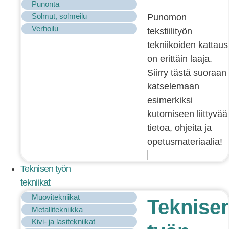
Punonta
Solmut, solmeilu
Punomon
Verhoilu
tekstiilityön
tekniikoiden kattaus
on erittäin laaja.
Siirry tästä suoraan
katselemaan
esimerkiksi
kutomiseen liittyvää
tietoa, ohjeita ja
opetusmateriaalia!
Teknisen työn
tekniikat
Muovitekniikat
Teknise
Metallitekniikka
Kivi- ja lasitekniikat