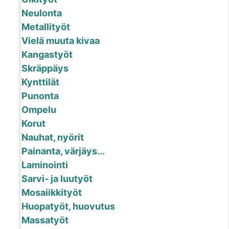
Neulonta
Metallityöt
Vielä muuta kivaa
Kangastyöt
Skräppäys
Kynttilät
Punonta
Ompelu
Korut
Nauhat, nyörit
Painanta, värjäys...
Laminointi
Sarvi- ja luutyöt
Mosaiikkityöt
Huopatyöt, huovutus
Massatyöt