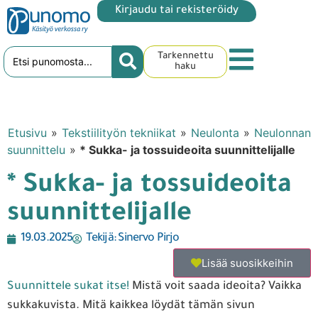
Kirjaudu tai rekisteröidy
Tarkennettu
haku
Etusivu
»
Tekstiilityön tekniikat
»
Neulonta
»
Neulonnan
suunnittelu
»
* Sukka- ja tossuideoita suunnittelijalle
* Sukka- ja tossuideoita
suunnittelijalle
19.03.2025
Tekijä:
Sinervo Pirjo
Lisää suosikkeihin
Suunnittele sukat itse!
Mistä voit saada ideoita? Vaikka
sukkakuvista. Mitä kaikkea löydät tämän sivun