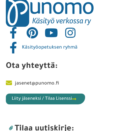
Käsityöopetuksen ryhmä
Ota yhteyttä:
jasenet@punomo.fi
Liity jäseneksi / Tilaa Lisenssi
Tilaa uutiskirje: