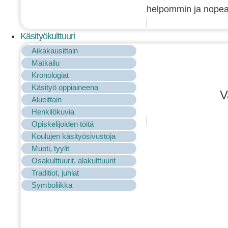
helpommin ja nopeam
Käsityökulttuuri
Aikakausittain
Matkailu
Kronologiat
Käsityö oppiaineena
V
Alueittain
Henkilökuvia
Opiskelijoiden töitä
Koulujen käsityösivustoja
Muoti, tyylit
Osakulttuurit, alakulttuurit
Traditiot, juhlat
Symboliikka