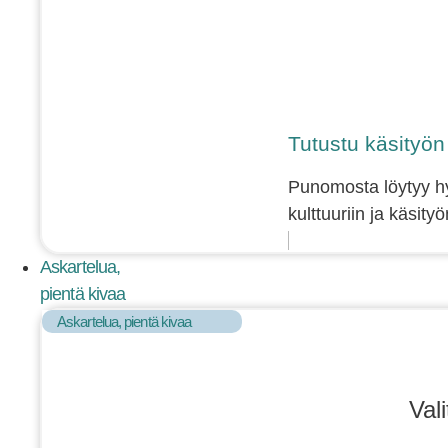
Tutustu käsityön e
Punomosta löytyy hyv
kulttuuriin ja käsity
Askartelua,
pientä kivaa
Askartelua, pientä kivaa
Val