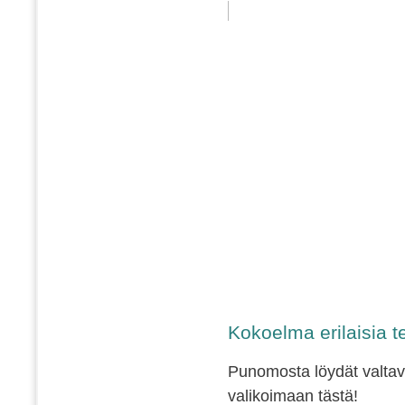
Kokoelma erilaisia t
Punomosta löydät valtava
valikoimaan tästä!