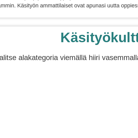
min. Käsityön ammattilaiset ovat apunasi uutta oppiess
Käsityökult
alitse alakategoria viemällä hiiri vasemmall