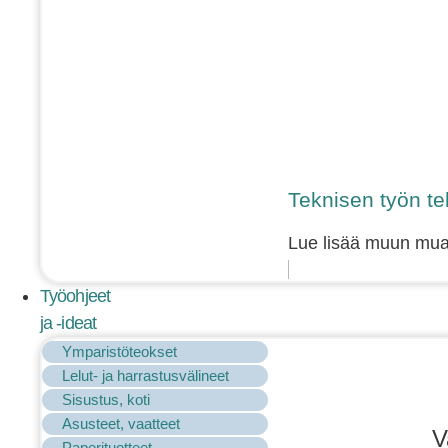
Teknisen työn tek
Lue lisää muun muass
Työohjeet
ja -ideat
Ymparistöteokset
Lelut- ja harrastusvälineet
Sisustus, koti
Asusteet, vaatteet
V
Paperituotteet