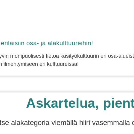
rilaisiin osa- ja alakulttuureihin!
in monipuolisesti tietoa käsityökulttuurin eri osa-alueis
ön ilmentymiseen eri kulttuureissa!
Askartelua, pien
itse alakategoria viemällä hiiri vasemmalla 