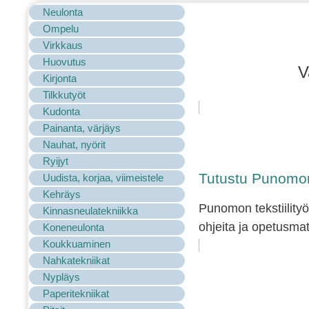
Neulonta
Ompelu
Virkkaus
Huovutus
V
Kirjonta
Tilkkutyöt
Kudonta
Painanta, värjäys
Nauhat, nyörit
Ryijyt
Tutustu Punomon 
Uudista, korjaa, viimeistele
Kehräys
Punomon tekstiilityö
Kinnasneulatekniikka
ohjeita ja opetusmat
Koneneulonta
Koukkuaminen
Nahkatekniikat
Nypläys
Paperitekniikat