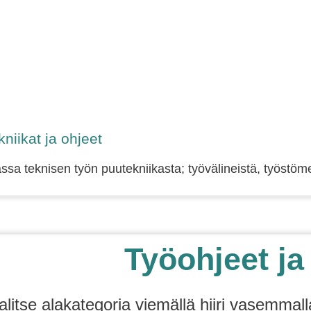
niikat ja ohjeet
a teknisen työn puutekniikasta; työvälineistä, työstömen
Työohjeet ja
alitse alakategoria viemällä hiiri vasemmall