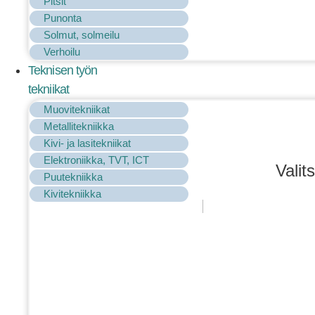
Pitsit
Punonta
Solmut, solmeilu
Verhoilu
Teknisen työn
tekniikat
Muovitekniikat
Metallitekniikka
Kivi- ja lasitekniikat
Elektroniikka, TVT, ICT
Valit
Puutekniikka
Kivitekniikka