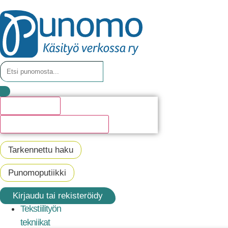
Hakutulosta
Katso kaikki hakutulokset
Tarkennettu haku
Punomoputiikki
Kirjaudu tai rekisteröidy
Tekstiilityön
tekniikat