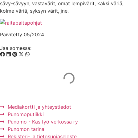
sävy-sävyyn, vastavärit, omat lempivärit, kaksi väriä,
kolme väriä, syksyn värit, jne.
Päivitetty 05/2024
Jaa somessa:
Mainos Punomoon? - tule yhteistyökumppaniksi!
Mediakortti ja yhteystiedot
Punomoputiikki
Punomo - Käsityö verkossa ry
Punomon tarina
Rekisteri- ja tietosuojaseloste