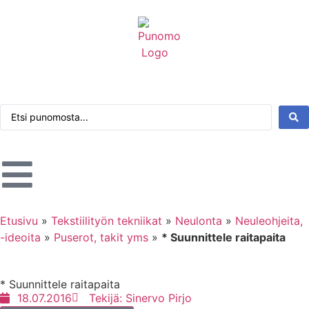
Kirjaudu tai rekisteröidy
Tarkennettu haku
Etusivu
»
Tekstiilityön tekniikat
»
Neulonta
»
Neuleohjeita,
-ideoita
»
Puserot, takit yms
»
* Suunnittele raitapaita
* Suunnittele raitapaita
18.07.2016
Tekijä:
Sinervo Pirjo