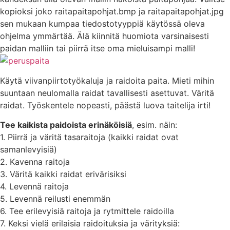
kopioksi joko raitapaitapohjat.bmp ja raitapaitapohjat.jpg
sen mukaan kumpaa tiedostotyyppiä käytössä oleva
ohjelma ymmärtää. Älä kiinnitä huomiota varsinaisesti
paidan malliin tai piirrä itse oma mieluisampi malli!
Käytä viivanpiirtotyökaluja ja raidoita paita. Mieti mihin
suuntaan neulomalla raidat tavallisesti asettuvat. Väritä
raidat. Työskentele nopeasti, päästä luova taitelija irti!
Tee kaikista paidoista erinäköisiä
, esim. näin:
1. Piirrä ja väritä tasaraitoja (kaikki raidat ovat
samanlevyisiä)
2. Kavenna raitoja
3. Väritä kaikki raidat erivärisiksi
4. Levennä raitoja
5. Levennä reilusti enemmän
6. Tee erilevyisiä raitoja ja rytmittele raidoilla
7. Keksi vielä erilaisia raidoituksia ja värityksiä: