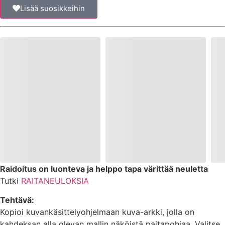
Lisää suosikkeihin
Raidoitus on luonteva ja helppo tapa värittää neuletta
Tutki
RAITANEULOKSIA
Tehtävä:
Kopioi kuvankäsittelyohjelmaan kuva-arkki, jolla on
kahdeksan alla olevan mallin näköistä paitapohjaa. Valitse