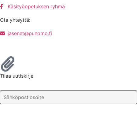
Käsityöopetuksen ryhmä
Ota yhteyttä:
jasenet@punomo.fi
Liity jäseneksi / Tilaa Lisenssi
Tilaa uutiskirje: