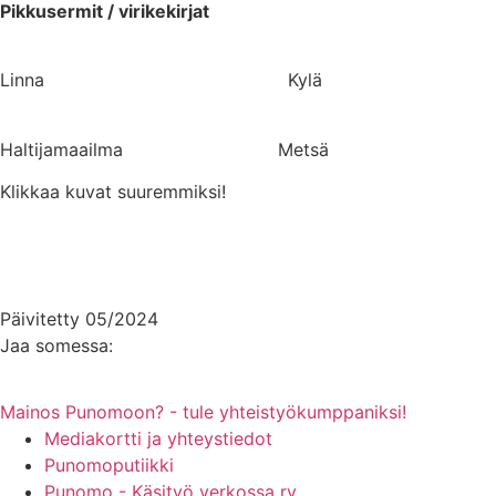
Pikkusermit / virikekirjat
Linna Kylä
Haltijamaailma Metsä
Klikkaa kuvat suuremmiksi!
Päivitetty 05/2024
Jaa somessa:
Mainos Punomoon? - tule yhteistyökumppaniksi!
Mediakortti ja yhteystiedot
Punomoputiikki
Punomo - Käsityö verkossa ry