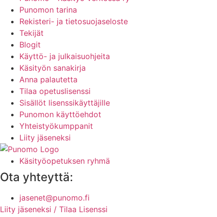
Punomon tarina
Rekisteri- ja tietosuojaseloste
Tekijät
Blogit
Käyttö- ja julkaisuohjeita
Käsityön sanakirja
Anna palautetta
Tilaa opetuslisenssi
Sisällöt lisenssikäyttäjille
Punomon käyttöehdot
Yhteistyökumppanit
Liity jäseneksi
Käsityöopetuksen ryhmä
Ota yhteyttä:
jasenet@punomo.fi
Liity jäseneksi / Tilaa Lisenssi