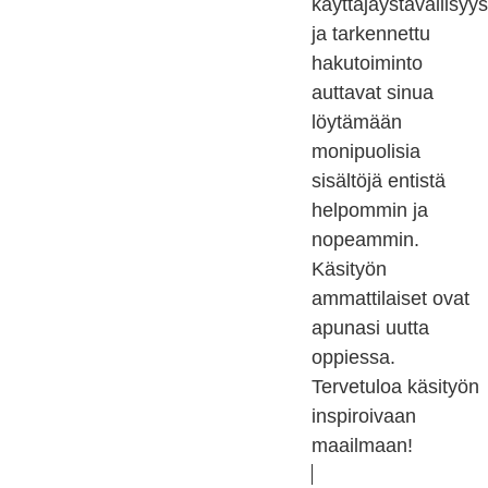
käyttäjäystävällisyys
ja tarkennettu
hakutoiminto
auttavat sinua
löytämään
monipuolisia
sisältöjä entistä
helpommin ja
nopeammin.
Käsityön
ammattilaiset ovat
apunasi uutta
oppiessa.
Tervetuloa käsityön
inspiroivaan
maailmaan!