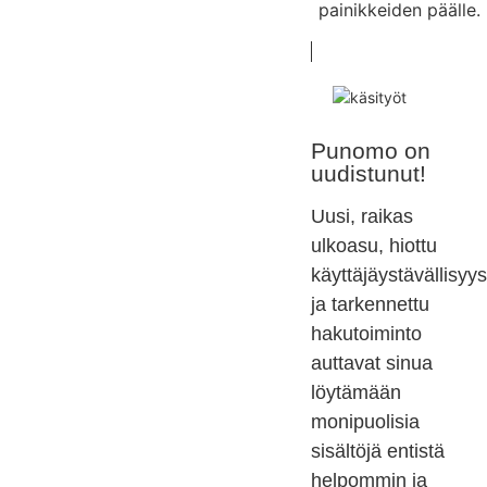
painikkeiden päälle.
Punomo on
uudistunut!
Uusi, raikas
ulkoasu, hiottu
käyttäjäystävällisyys
ja tarkennettu
hakutoiminto
auttavat sinua
löytämään
monipuolisia
sisältöjä entistä
helpommin ja