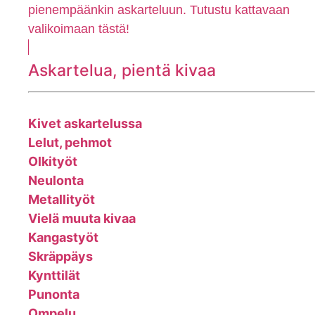
pienempäänkin askarteluun. Tutustu kattavaan
valikoimaan tästä!
Askartelua, pientä kivaa
Kivet askartelussa
Lelut, pehmot
Olkityöt
Neulonta
Metallityöt
Vielä muuta kivaa
Kangastyöt
Skräppäys
Kynttilät
Punonta
Ompelu