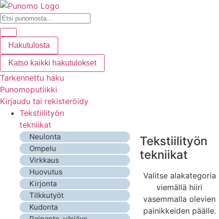
Hakutulosta
Katso kaikki hakutulokset
Tarkennettu haku
Punomoputiikki
Kirjaudu tai rekisteröidy
Tekstiilityön
tekniikat
Neulonta
Tekstiilityön
Ompelu
tekniikat
Virkkaus
Huovutus
Valitse alakategoria
Kirjonta
viemällä hiiri
Tilkkutyöt
vasemmalla olevien
Kudonta
painikkeiden päälle.
Painanta, värjäys