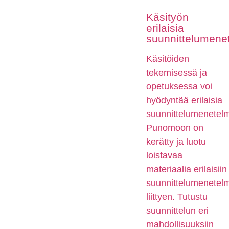
Käsityön
erilaisia
suunnittelumene
Käsitöiden
tekemisessä ja
opetuksessa voi
hyödyntää erilaisia
suunnittelumenetelm
Punomoon on
kerätty ja luotu
loistavaa
materiaalia erilaisiin
suunnittelumenetelm
liittyen. Tutustu
suunnittelun eri
mahdollisuuksiin