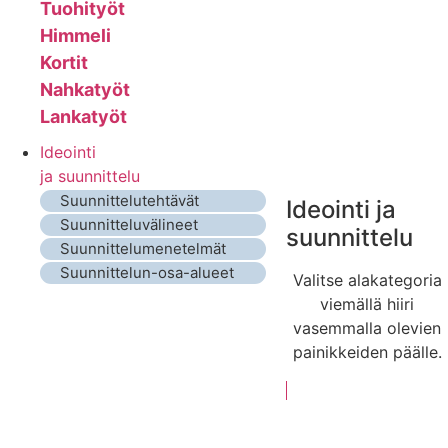
Tuohityöt
Himmeli
Kortit
Nahkatyöt
Lankatyöt
Ideointi
ja suunnittelu
Suunnittelutehtävät
Ideointi ja
Suunnitteluvälineet
suunnittelu
Suunnittelumenetelmät
Suunnittelun-osa-alueet
Valitse alakategoria
viemällä hiiri
vasemmalla olevien
painikkeiden päälle.