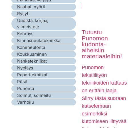
Nauhat, nyörit
Ryijyt
Uudista, korjaa,
viimeistele
Tutustu
Kehräys
Punomon
Kinnasneulatekniikka
kudonta-
Koneneulonta
aiheisiin
Koukkuaminen
materiaaleihin!
Nahkatekniikat
Punomon
Nypläys
Paperitekniikat
tekstiilityön
Pitsit
tekniikoiden kattaus
Punonta
on erittäin laaja.
Solmut, solmeilu
Siirry tästä suoraan
Verhoilu
katselemaan
esimerkiksi
kutomiseen liittyvää