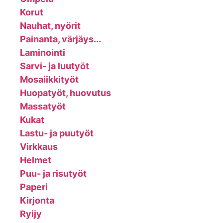
Korut
Nauhat, nyörit
Painanta, värjäys...
Laminointi
Sarvi- ja luutyöt
Mosaiikkityöt
Huopatyöt, huovutus
Massatyöt
Kukat
Lastu- ja puutyöt
Virkkaus
Helmet
Puu- ja risutyöt
Paperi
Kirjonta
Ryijy