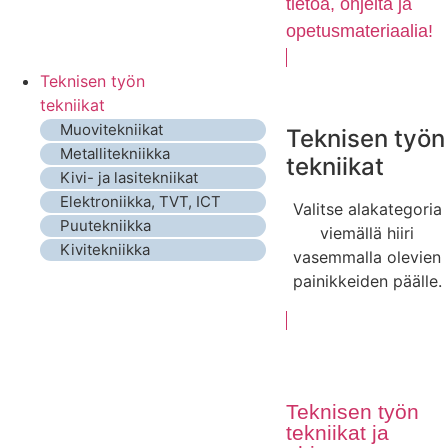
tietoa, ohjeita ja
opetusmateriaalia!
Teknisen työn
tekniikat
Muovitekniikat
Teknisen työn
Metallitekniikka
tekniikat
Kivi- ja lasitekniikat
Elektroniikka, TVT, ICT
Valitse alakategoria
Puutekniikka
viemällä hiiri
Kivitekniikka
vasemmalla olevien
painikkeiden päälle.
Teknisen työn
tekniikat ja