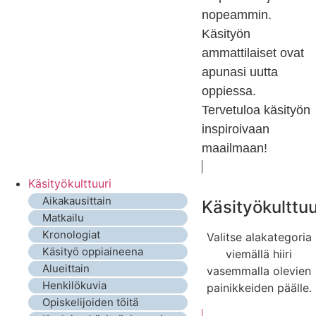
nopeammin.
Käsityön
ammattilaiset ovat
apunasi uutta
oppiessa.
Tervetuloa käsityön
inspiroivaan
maailmaan!
Käsityökulttuuri
Aikakausittain
Käsityökulttuu
Matkailu
Kronologiat
Valitse alakategoria
Käsityö oppiaineena
viemällä hiiri
Alueittain
vasemmalla olevien
Henkilökuvia
painikkeiden päälle.
Opiskelijoiden töitä