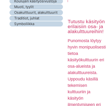
Koulujen käsityösivustoja
Muoti, tyylit
Osakulttuurit, alakulttuurit
Traditiot, juhlat
Tutustu käsityön
Symboliikka
erilaisiin osa- ja
alakulttuureihin!
Punomosta löytyy
hyvin monipuolisesti
tietoa
käsityökulttuurin eri
osa-alueista ja
alakulttuureista.
Uppoudu käsillä
tekemisen
kulttuuriin ja
käsityön
ilmentymiseen eri