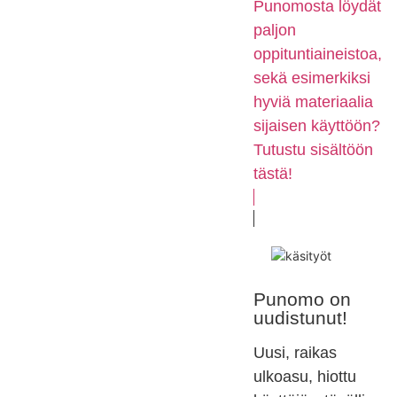
Punomosta löydät
paljon
oppituntiaineistoa,
sekä esimerkiksi
hyviä materiaalia
sijaisen käyttöön?
Tutustu sisältöön
tästä!
Punomo on
uudistunut!
Uusi, raikas
ulkoasu, hiottu