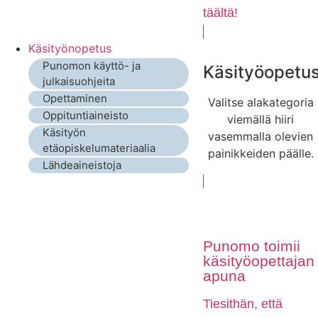
täältä!
Käsityönopetus
Punomon käyttö- ja
Käsityöopetu
julkaisuohjeita
Opettaminen
Valitse alakategoria
Oppituntiaineisto
viemällä hiiri
Käsityön
vasemmalla olevien
etäopiskelumateriaalia
painikkeiden päälle.
Lähdeaineistoja
Punomo toimii
käsityöopettajan
apuna
Tiesithän, että