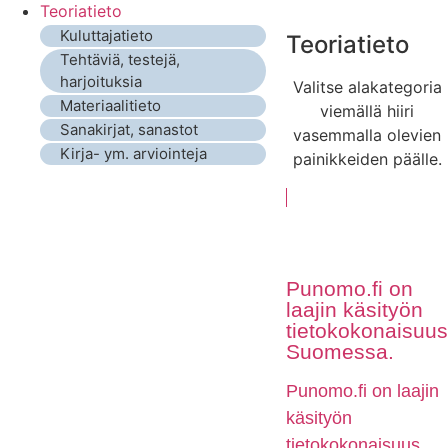
Teoriatieto
Kuluttajatieto
Teoriatieto
Tehtäviä, testejä,
harjoituksia
Valitse alakategoria
Materiaalitieto
viemällä hiiri
Sanakirjat, sanastot
vasemmalla olevien
Kirja- ym. arviointeja
painikkeiden päälle.
Punomo.fi on
laajin käsityön
tietokokonaisuus
Suomessa.
Punomo.fi on laajin
käsityön
tietokokonaisuus