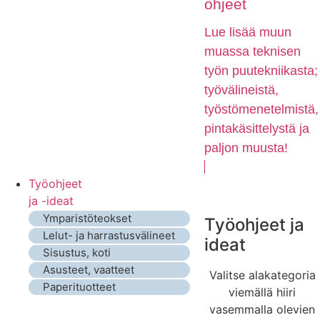
ohjeet
Lue lisää muun
muassa teknisen
työn puutekniikasta;
työvälineistä,
työstömenetelmistä,
pintakäsittelystä ja
paljon muusta!
Työohjeet
ja -ideat
Ymparistöteokset
Työohjeet ja
Lelut- ja harrastusvälineet
ideat
Sisustus, koti
Asusteet, vaatteet
Valitse alakategoria
Paperituotteet
viemällä hiiri
vasemmalla olevien