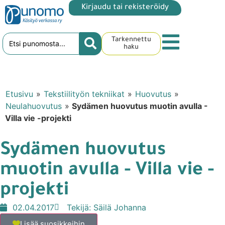
Kirjaudu tai rekisteröidy
Tarkennettu
haku
Etusivu
»
Tekstiilityön tekniikat
»
Huovutus
»
Neulahuovutus
»
Sydämen huovutus muotin avulla -
Villa vie -projekti
Sydämen huovutus
muotin avulla - Villa vie -
projekti
02.04.2017
Tekijä:
Säilä Johanna
Lisää suosikkeihin