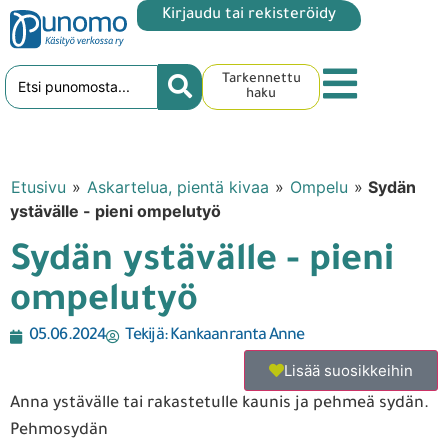
Kirjaudu tai rekisteröidy
Tarkennettu
haku
Etusivu
»
Askartelua, pientä kivaa
»
Ompelu
»
Sydän
ystävälle - pieni ompelutyö
Sydän ystävälle - pieni
ompelutyö
05.06.2024
Tekijä:
Kankaanranta Anne
Lisää suosikkeihin
Anna ystävälle tai rakastetulle kaunis ja pehmeä sydän.
Pehmosydän