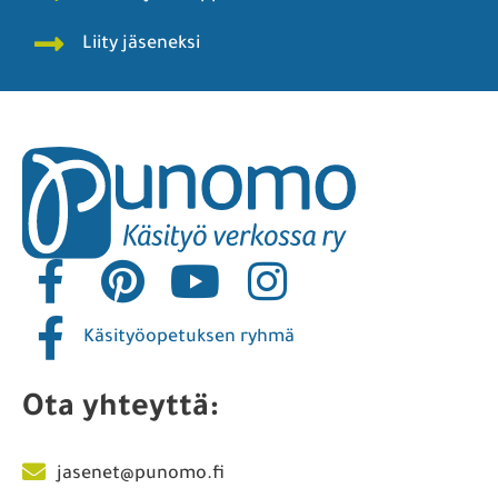
Liity jäseneksi
Käsityöopetuksen ryhmä
Ota yhteyttä:
jasenet@punomo.fi