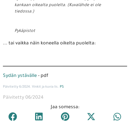
kankaan oikealta puolelta. (Kuvalähde ei ole
tiedossa.)
Pykäpistot
... tai vaikka näin koneella oikelta puolelta:
Sydän ystävälle
- pdf
Päivitetty 6/2024. Vinkit ja kuvia lis.
PS
Päivitetty 06/2024
Jaa somessa: