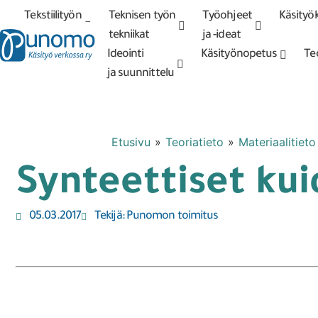
Tekstiilityön
Teknisen työn
Työohjeet
Käsityök
Tarkennettu
haku
tekniikat
tekniikat
ja -ideat
Ideointi
Käsityönopetus
Te
ja suunnittelu
Etusivu
»
Teoriatieto
»
Materiaalitieto
Synteettiset kui
05.03.2017
Tekijä:
Punomon toimitus