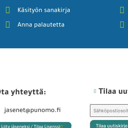
Käsityön sanakirja
Anna palautetta
Tilaa uu
ta yhteyttä:
jasenet@punomo.fi
Liity jäseneksi / Tilaa Lisenssi