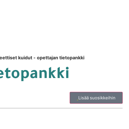
eettiset kuidut - opettajan tietopankki
ietopankki
Lisää suosikkeihin