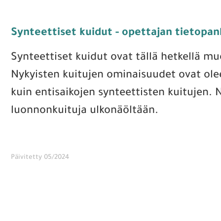
Synteettiset kuidut - opettajan tietopan
Synteettiset kuidut ovat tällä hetkellä m
Nykyisten kuitujen ominaisuudet ovat ole
kuin entisaikojen synteettisten kuitujen.
luonnonkuituja ulkonäöltään.
Päivitetty 05/2024