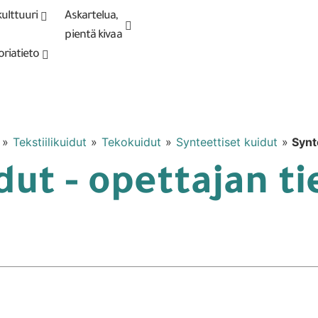
ulttuuri
Askartelua,
Kirjaudu tai
Punomoputiikki
rekisteröidy
pientä kivaa
oriatieto
»
Tekstiilikuidut
»
Tekokuidut
»
Synteettiset kuidut
»
Synt
dut - opettajan t