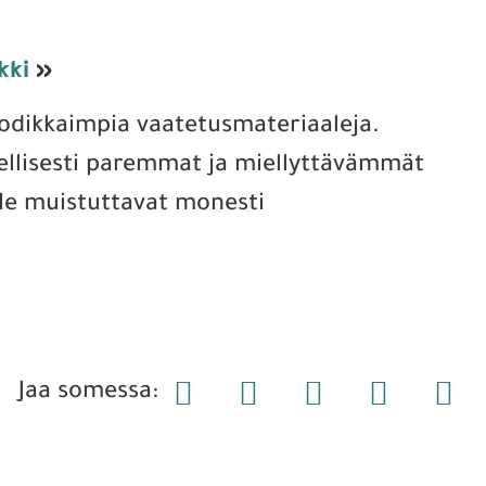
kki
»
uodikkaimpia vaatetusmateriaaleja.
ellisesti paremmat ja miellyttävämmät
 Ne muistuttavat monesti
Jaa somessa: