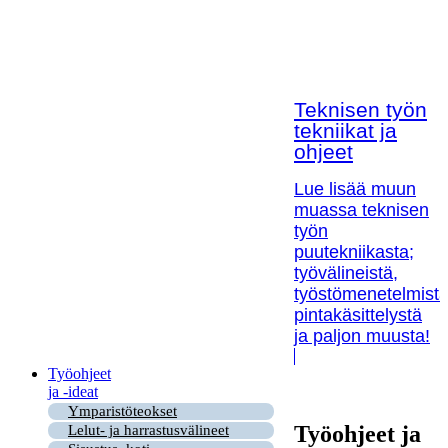
Teknisen työn
tekniikat ja
ohjeet
Lue lisää muun
muassa teknisen
työn
puutekniikasta;
työvälineistä,
työstömenetelmistä
pintakäsittelystä
ja paljon muusta!
Työohjeet
ja -ideat
Ymparistöteokset
Työohjeet ja
Lelut- ja harrastusvälineet