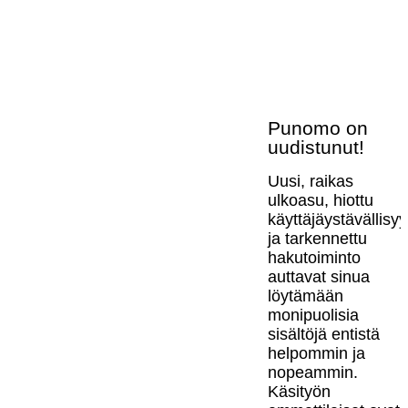
Punomo on
uudistunut!
Uusi, raikas
ulkoasu, hiottu
käyttäjäystävällisy
ja tarkennettu
hakutoiminto
auttavat sinua
löytämään
monipuolisia
sisältöjä entistä
helpommin ja
nopeammin.
Käsityön