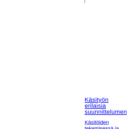
Käsityön
erilaisia
suunnittelumen
Käsitöiden
tekemisessä ja