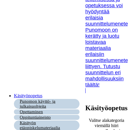
opetuksessa voi
hyödyntää
erilaisia
suunnittelumenetel
Punomoon on
kerätty ja luotu
loistavaa
materiaalia
erilaisiin
suunnittelumenetel
liittyen. Tutustu
suunnittelun eri
mahdollisuuksiin
täältä!
Käsityönopetus
Punomon käyttö- ja
julkaisuohjeita
Käsityöopetus
Opettaminen
Oppituntiaineisto
Valitse alakategoria
Käsityön
viemällä hiiri
etäopiskelumateriaalia