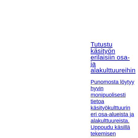
Tutustu
käsityön
erilaisiin osa-
ja
alakulttuureihin!
Punomosta löytyy
hyvin
monipuolisesti
tietoa
käsityökulttuurin
eri osa-alueista ja
alakulttuureista.
Uppoudu käsillä
tekemisen