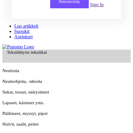
Rekisteröidy
Sign In
Luo artikkeli
Suosikit
Asetukset
Tekstiilityön tekniikat
Neulonta
Neuleohjeita, -ideoita
Sukat, tossut, säärystimet
Lapaset, käsineet yms.
Päähineet, myssyt, pipot
Huivit, saalit, peitot