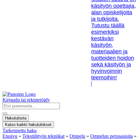
käsityön opettajia,
alan opiskelijoita
ja tutkijoita.
Tutustu täällä
esimerkiksi
kestävän
käsityön,
materiaalien ja
tuotteiden hoidon
sekä käsityön ja
hyvinvoinnin
teemoihin!
Kirjaudu tai rekisteröidy
Search
...
Hakutulosta
Katso kaikki hakutulokset
Tarkennettu haku
Etusivu
»
Tekstiilityön tekniikat
»
Ompelu
»
Ompelun perusasioita
»