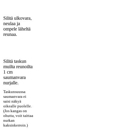
Silitä ulkovara,
neulaa ja
ompele läheltä
reunaa.
Silitä taskun
muilta reunoilta
1 cm
saumanvara
nurjalle.
Taskunsuussa
saumanvara ei
saisi näkyä
oikealle puolelle.
(Jos kangas on
ohutta, voit taittaa
nurkan
kaksinkerroin.)