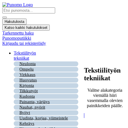
Mene
sisältöön
Search
...
Hakutulosta
Katso kaikki hakutulokset
Tarkennettu haku
Punomoputiikki
Kirjaudu tai rekisteröidy
Tekstiilityön
tekniikat
Neulonta
Tekstiilityön
Ompelu
Virkkaus
tekniikat
Huovutus
Kirjonta
Valitse alakategoria
Tilkkutyöt
viemällä hiiri
Kudonta
vasemmalla olevien
Painanta, värjäys
painikkeiden päälle.
Nauhat, nyörit
Ryijyt
Uudista, korjaa, viimeistele
Kehräys