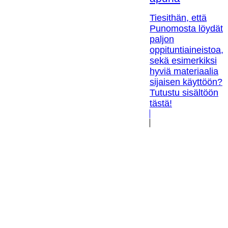
Tiesithän, että
Punomosta löydät
paljon
oppituntiaineistoa,
sekä esimerkiksi
hyviä materiaalia
sijaisen käyttöön?
Tutustu sisältöön
tästä!