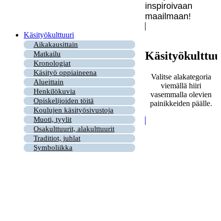
inspiroivaan
maailmaan!
Käsityökulttuuri
Aikakausittain
Käsityökulttuu
Matkailu
Kronologiat
Käsityö oppiaineena
Valitse alakategoria
Alueittain
viemällä hiiri
Henkilökuvia
vasemmalla olevien
Opiskelijoiden töitä
painikkeiden päälle.
Koulujen käsityösivustoja
Muoti, tyylit
Osakulttuurit, alakulttuurit
Traditiot, juhlat
Symboliikka