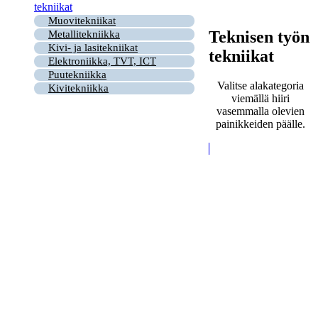
tekniikat
Muovitekniikat
Teknisen työn
Metallitekniikka
Kivi- ja lasitekniikat
tekniikat
Elektroniikka, TVT, ICT
Puutekniikka
Valitse alakategoria
Kivitekniikka
viemällä hiiri
vasemmalla olevien
painikkeiden päälle.