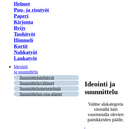
Helmet
Puu- ja risutyöt
Paperi
Kirjonta
Ryijy
Tuohityöt
Himmeli
Kortit
Nahkatyöt
Lankatyöt
Ideointi
ja suunnittelu
Suunnittelutehtävät
Ideointi ja
Suunnitteluvälineet
Suunnittelumenetelmät
suunnittelu
Suunnittelun-osa-alueet
Valitse alakategoria
viemällä hiiri
vasemmalla olevien
painikkeiden päälle.