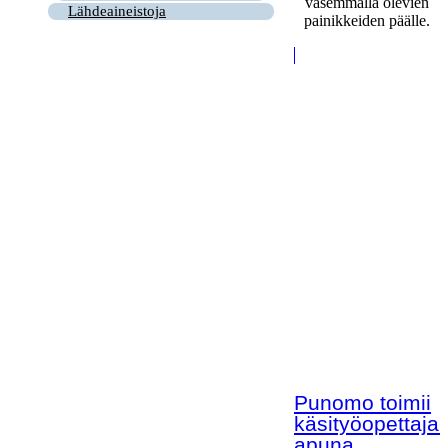
vasemmalla olevien
Lähdeaineistoja
painikkeiden päälle.
Punomo toimii
käsityöopettaja
apuna