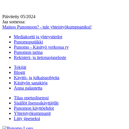
Päivitetty 05/2024
Jaa somessa:
Mainos Punomoon? - tule yhteistyökumppaniksi!
Mediakortti ja yhteystiedot
Punomoputiikki
Punomo - Käsityö verkossa ry
Punomon tarina
Rekisteri- ja tietosuojaseloste
Tekijät
Blogit
Käyttö- ja julkaisuohjeita
Käsityön sanakirja
Anna palautetta
Tilaa opetuslisenssi
Sisällöt lisenssikäyttäjille
Punomon käyttöehdot
Yhteistyökumppanit
Liity jäseneksi