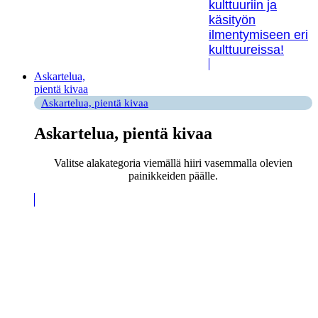
kulttuuriin ja
käsityön
ilmentymiseen eri
kulttuureissa!
Askartelua,
pientä kivaa
Askartelua, pientä kivaa
Askartelua, pientä kivaa
Valitse alakategoria viemällä hiiri vasemmalla olevien
painikkeiden päälle.