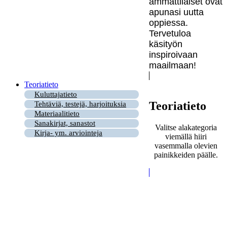
ammattilaiset ovat
apunasi uutta
oppiessa.
Tervetuloa
käsityön
inspiroivaan
maailmaan!
Teoriatieto
Kuluttajatieto
Teoriatieto
Tehtäviä, testejä, harjoituksia
Materiaalitieto
Sanakirjat, sanastot
Valitse alakategoria
Kirja- ym. arviointeja
viemällä hiiri
vasemmalla olevien
painikkeiden päälle.