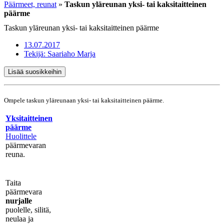
Päärmeet, reunat
»
Taskun yläreunan yksi- tai kaksitaitteinen
päärme
Taskun yläreunan yksi- tai kaksitaitteinen päärme
13.07.2017
Tekijä:
Saariaho Marja
Lisää suosikkeihin
Ompele taskun yläreunaan yksi- tai kaksitaitteinen päärme.
Yksitaitteinen
päärme
Huolittele
päärmevaran
reuna.
Taita
päärmevara
nurjalle
puolelle, silitä,
neulaa ja