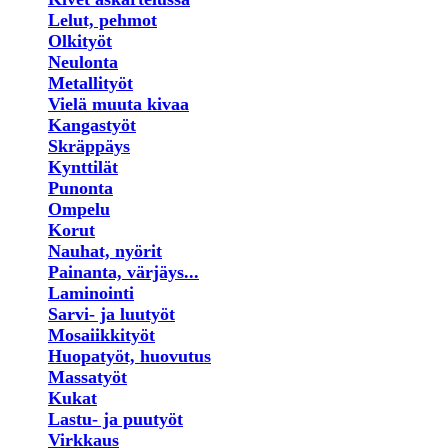
Lelut, pehmot
Olkityöt
Neulonta
Metallityöt
Vielä muuta kivaa
Kangastyöt
Skräppäys
Kynttilät
Punonta
Ompelu
Korut
Nauhat, nyörit
Painanta, värjäys...
Laminointi
Sarvi- ja luutyöt
Mosaiikkityöt
Huopatyöt, huovutus
Massatyöt
Kukat
Lastu- ja puutyöt
Virkkaus