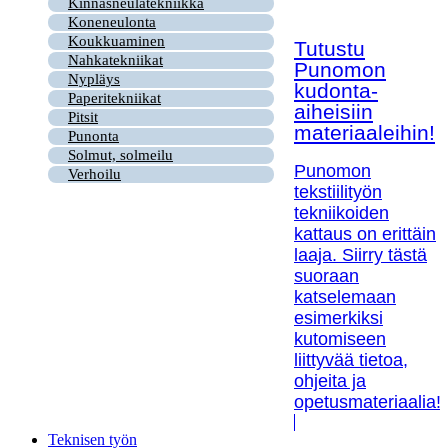
Kinnasneulatekniikka
Koneneulonta
Koukkuaminen
Tutustu
Nahkatekniikat
Punomon
Nypläys
kudonta-
Paperitekniikat
aiheisiin
Pitsit
materiaaleihin!
Punonta
Solmut, solmeilu
Punomon
Verhoilu
tekstiilityön
tekniikoiden
kattaus on erittäin
laaja. Siirry tästä
suoraan
katselemaan
esimerkiksi
kutomiseen
liittyvää tietoa,
ohjeita ja
opetusmateriaalia!
Teknisen työn