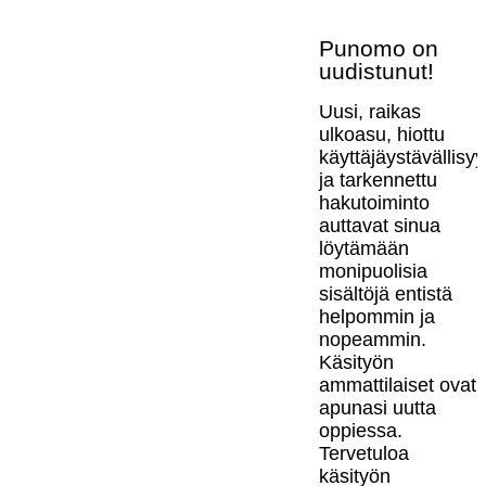
Punomo on
uudistunut!
Uusi, raikas
ulkoasu, hiottu
käyttäjäystävällisy
ja tarkennettu
hakutoiminto
auttavat sinua
löytämään
monipuolisia
sisältöjä entistä
helpommin ja
nopeammin.
Käsityön
ammattilaiset ovat
apunasi uutta
oppiessa.
Tervetuloa
käsityön