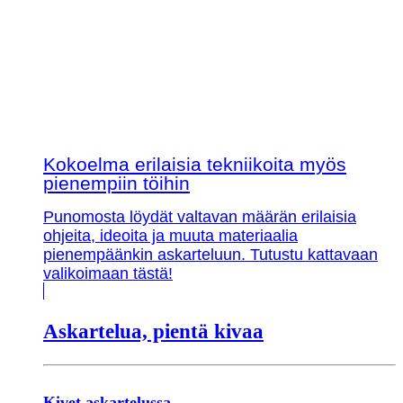
Kokoelma erilaisia tekniikoita myös
pienempiin töihin
Punomosta löydät valtavan määrän erilaisia
ohjeita, ideoita ja muuta materiaalia
pienempäänkin askarteluun. Tutustu kattavaan
valikoimaan tästä!
Askartelua, pientä kivaa
Kivet askartelussa