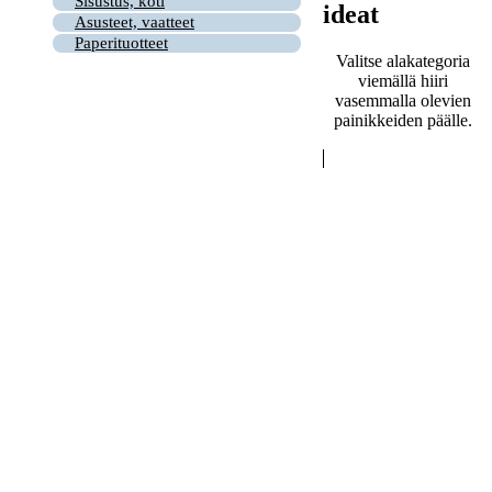
Sisustus, koti
ideat
Asusteet, vaatteet
Paperituotteet
Valitse alakategoria
viemällä hiiri
vasemmalla olevien
painikkeiden päälle.