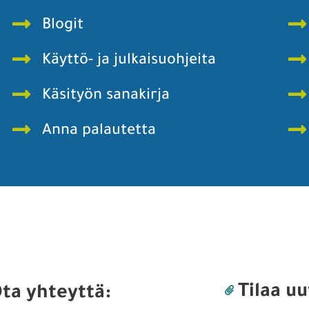
Blogit
Käyttö- ja julkaisuohjeita
Käsityön sanakirja
Anna palautetta
Tilaa uu
ta yhteyttä: