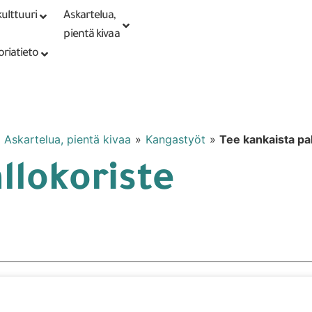
ulttuuri
Askartelua,
Kirjaudu tai
Punomoputiikki
rekisteröidy
pientä kivaa
oriatieto
»
Askartelua, pientä kivaa
»
Kangastyöt
»
Tee kankaista pa
llokoriste