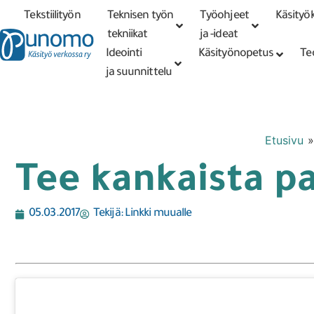
Tekstiilityön
Teknisen työn
Työohjeet
Käsityök
Tarkennettu
haku
tekniikat
tekniikat
ja -ideat
Ideointi
Käsityönopetus
Te
ja suunnittelu
Etusivu
Tee kankaista pa
05.03.2017
Tekijä:
Linkki muualle