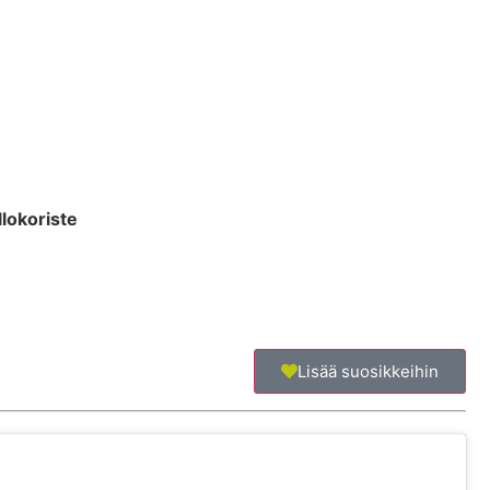
llokoriste
Lisää suosikkeihin