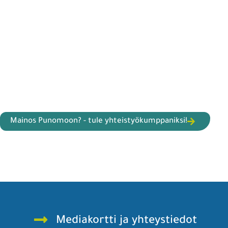
Mainos Punomoon? - tule yhteistyökumppaniksi!
Mediakortti ja yhteystiedot