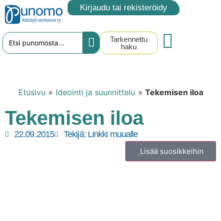
Kirjaudu tai rekisteröidy
Tarkennettu
haku
Etusivu
»
Ideointi ja suunnittelu
»
Tekemisen iloa
Tekemisen iloa
22.09.2015
Tekijä:
Linkki muualle
Lisää suosikkeihin