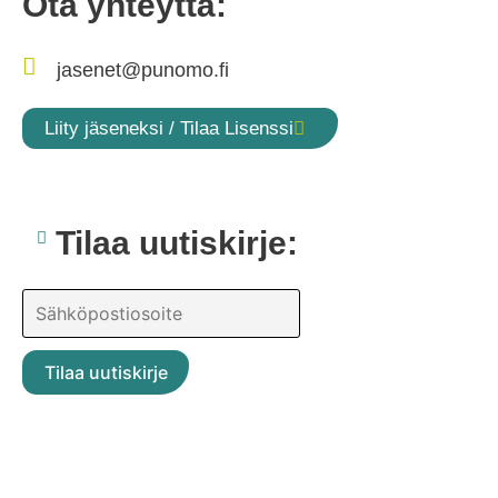
Ota yhteyttä:
jasenet@punomo.fi
Liity jäseneksi / Tilaa Lisenssi
Tilaa uutiskirje: