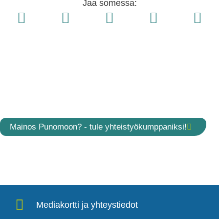
Jaa somessa:
Mainos Punomoon? - tule yhteistyökumppaniksi!
Mediakortti ja yhteystiedot