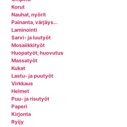
Korut
Nauhat, nyörit
Painanta, värjäys...
Laminointi
Sarvi- ja luutyöt
Mosaiikkityöt
Huopatyöt, huovutus
Massatyöt
Kukat
Lastu- ja puutyöt
Virkkaus
Helmet
Puu- ja risutyöt
Paperi
Kirjonta
Ryijy