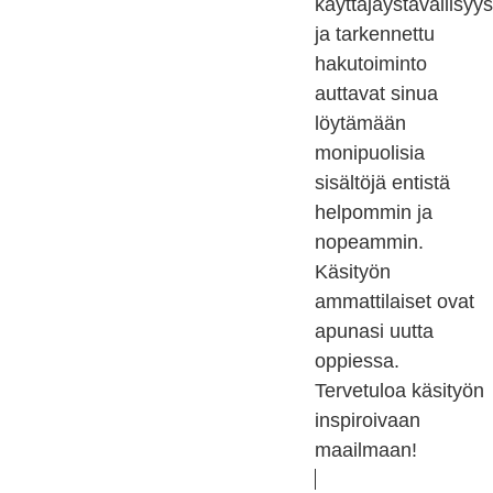
käyttäjäystävällisyys
ja tarkennettu
hakutoiminto
auttavat sinua
löytämään
monipuolisia
sisältöjä entistä
helpommin ja
nopeammin.
Käsityön
ammattilaiset ovat
apunasi uutta
oppiessa.
Tervetuloa käsityön
inspiroivaan
maailmaan!