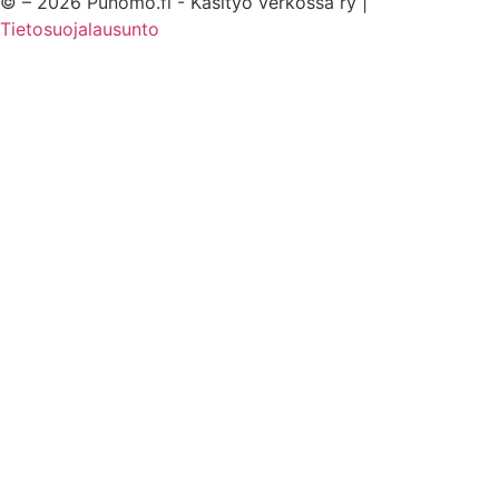
© – 2026 Punomo.fi - Käsityö verkossa ry |
Tietosuojalausunto