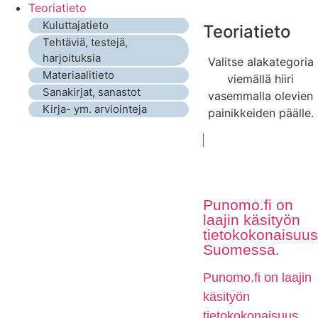
Teoriatieto
Kuluttajatieto
Teoriatieto
Tehtäviä, testejä,
harjoituksia
Valitse alakategoria
Materiaalitieto
viemällä hiiri
Sanakirjat, sanastot
vasemmalla olevien
Kirja- ym. arviointeja
painikkeiden päälle.
Punomo.fi on
laajin käsityön
tietokokonaisuus
Suomessa.
Punomo.fi on laajin
käsityön
tietokokonaisuus