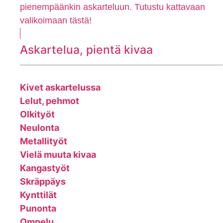
pienempäänkin askarteluun. Tutustu kattavaan
valikoimaan tästä!
Askartelua, pientä kivaa
Kivet askartelussa
Lelut, pehmot
Olkityöt
Neulonta
Metallityöt
Vielä muuta kivaa
Kangastyöt
Skräppäys
Kynttilät
Punonta
Ompelu