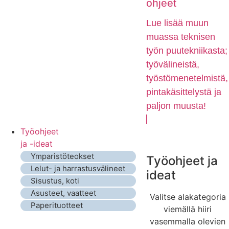
ohjeet
Lue lisää muun
muassa teknisen
työn puutekniikasta;
työvälineistä,
työstömenetelmistä,
pintakäsittelystä ja
paljon muusta!
Työohjeet
ja -ideat
Ymparistöteokset
Työohjeet ja
Lelut- ja harrastusvälineet
ideat
Sisustus, koti
Asusteet, vaatteet
Valitse alakategoria
Paperituotteet
viemällä hiiri
vasemmalla olevien