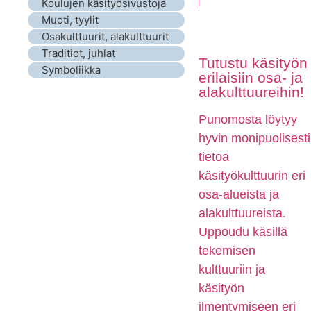
Koulujen käsityösivustoja
Muoti, tyylit
Osakulttuurit, alakulttuurit
Traditiot, juhlat
Tutustu käsityön
Symboliikka
erilaisiin osa- ja
alakulttuureihin!
Punomosta löytyy
hyvin monipuolisesti
tietoa
käsityökulttuurin eri
osa-alueista ja
alakulttuureista.
Uppoudu käsillä
tekemisen
kulttuuriin ja
käsityön
ilmentymiseen eri