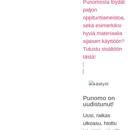
Punomosta löydät
paljon
oppituntiaineistoa,
sekä esimerkiksi
hyviä materiaalia
sijaisen käyttöön?
Tutustu sisältöön
tästä!
Punomo on
uudistunut!
Uusi, raikas
ulkoasu, hiottu