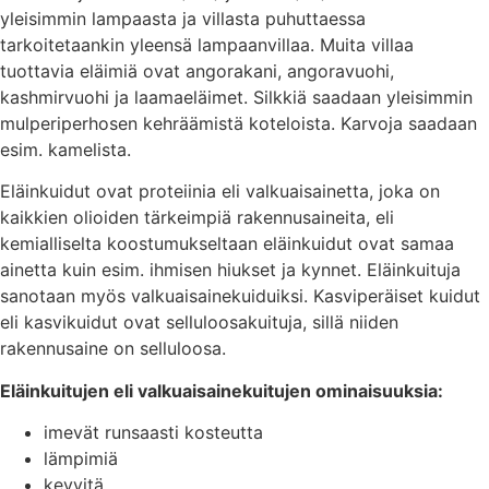
yleisimmin lampaasta ja villasta puhuttaessa
tarkoitetaankin yleensä lampaanvillaa. Muita villaa
tuottavia eläimiä ovat angorakani, angoravuohi,
kashmirvuohi ja laamaeläimet. Silkkiä saadaan yleisimmin
mulperiperhosen kehräämistä koteloista. Karvoja saadaan
esim. kamelista.
Eläinkuidut ovat proteiinia eli valkuaisainetta, joka on
kaikkien olioiden tärkeimpiä rakennusaineita, eli
kemialliselta koostumukseltaan eläinkuidut ovat samaa
ainetta kuin esim. ihmisen hiukset ja kynnet. Eläinkuituja
sanotaan myös valkuaisainekuiduiksi. Kasviperäiset kuidut
eli kasvikuidut ovat selluloosakuituja, sillä niiden
rakennusaine on selluloosa.
Eläinkuitujen eli valkuaisainekuitujen ominaisuuksia:
imevät runsaasti kosteutta
lämpimiä
kevyitä