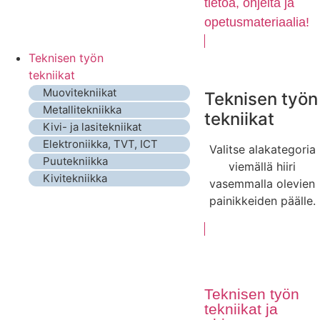
tietoa, ohjeita ja
opetusmateriaalia!
Teknisen työn
tekniikat
Muovitekniikat
Teknisen työn
Metallitekniikka
tekniikat
Kivi- ja lasitekniikat
Elektroniikka, TVT, ICT
Valitse alakategoria
Puutekniikka
viemällä hiiri
Kivitekniikka
vasemmalla olevien
painikkeiden päälle.
Teknisen työn
tekniikat ja