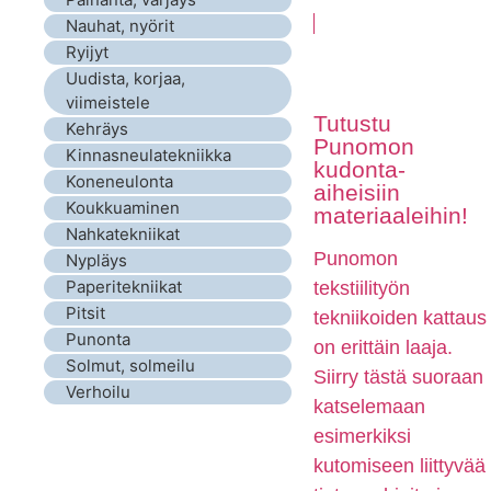
Nauhat, nyörit
Ryijyt
Uudista, korjaa,
viimeistele
Tutustu
Kehräys
Punomon
Kinnasneulatekniikka
kudonta-
Koneneulonta
aiheisiin
Koukkuaminen
materiaaleihin!
Nahkatekniikat
Punomon
Nypläys
Paperitekniikat
tekstiilityön
Pitsit
tekniikoiden kattaus
Punonta
on erittäin laaja.
Solmut, solmeilu
Siirry tästä suoraan
Verhoilu
katselemaan
esimerkiksi
kutomiseen liittyvää