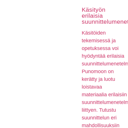
Käsityön
erilaisia
suunnittelumene
Käsitöiden
tekemisessä ja
opetuksessa voi
hyödyntää erilaisia
suunnittelumenetelm
Punomoon on
kerätty ja luotu
loistavaa
materiaalia erilaisiin
suunnittelumenetelm
liittyen. Tutustu
suunnittelun eri
mahdollisuuksiin