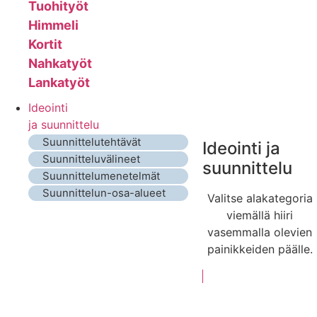
Tuohityöt
Himmeli
Kortit
Nahkatyöt
Lankatyöt
Ideointi
ja suunnittelu
Suunnittelutehtävät
Ideointi ja
Suunnitteluvälineet
suunnittelu
Suunnittelumenetelmät
Suunnittelun-osa-alueet
Valitse alakategoria
viemällä hiiri
vasemmalla olevien
painikkeiden päälle.