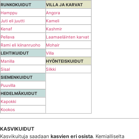
RUNKOKUIDUT
VILLA JA KARVAT
Hamppu
Angora
Juti eli juutti
Kameli
Kenaf
Kashmir
Pellava
Laamaeläinten karvat
Rami eli kiinanruoho
Mohair
LEHTIKUIDUT
Villa
Manilla
HYÖNTEISKUIDUT
Sisal
Silkki
SIEMENKUIDUT
Puuvilla
HEDELMÄKUIDUT
Kapokki
Kookos
KASVIKUIDUT
Kasvikuituja saadaan
kasvien eri osista
. Kemialliselta