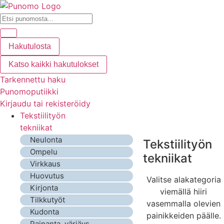
Hakutulosta
Katso kaikki hakutulokset
Tarkennettu haku
Punomoputiikki
Kirjaudu tai rekisteröidy
Tekstiilityön
tekniikat
Neulonta
Tekstiilityön
Ompelu
tekniikat
Virkkaus
Huovutus
Valitse alakategoria
Kirjonta
viemällä hiiri
Tilkkutyöt
vasemmalla olevien
Kudonta
painikkeiden päälle.
Painanta, värjäys