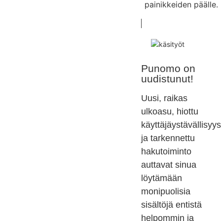
painikkeiden päälle.
Punomo on
uudistunut!
Uusi, raikas
ulkoasu, hiottu
käyttäjäystävällisyys
ja tarkennettu
hakutoiminto
auttavat sinua
löytämään
monipuolisia
sisältöjä entistä
helpommin ja