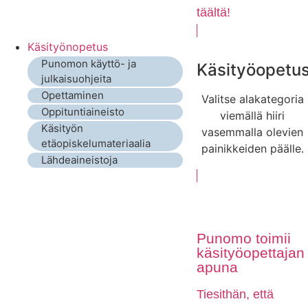
täältä!
Käsityönopetus
Punomon käyttö- ja
Käsityöopetu
julkaisuohjeita
Opettaminen
Valitse alakategoria
Oppituntiaineisto
viemällä hiiri
Käsityön
vasemmalla olevien
etäopiskelumateriaalia
painikkeiden päälle.
Lähdeaineistoja
Punomo toimii
käsityöopettajan
apuna
Tiesithän, että