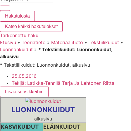
Hakutulosta
Katso kaikki hakutulokset
Tarkennettu haku
Etusivu
»
Teoriatieto
»
Materiaalitieto
»
Tekstiilikuidut
»
Luonnonkuidut
»
* Tekstiilikuidut: Luonnonkuidut,
alkusivu
* Tekstiilikuidut: Luonnonkuidut, alkusivu
25.05.2016
Tekijä:
Latikka-Tennilä Tarja Ja Lehtonen Riitta
Lisää suosikkeihin
LUONNONKUIDUT
alkusivu
KASVIKUIDUT
ELÄINKUIDUT