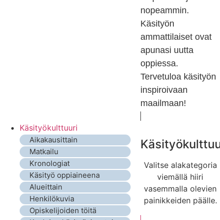
nopeammin.
Käsityön
ammattilaiset ovat
apunasi uutta
oppiessa.
Tervetuloa käsityön
inspiroivaan
maailmaan!
Käsityökulttuuri
Aikakausittain
Käsityökulttuu
Matkailu
Kronologiat
Valitse alakategoria
Käsityö oppiaineena
viemällä hiiri
Alueittain
vasemmalla olevien
Henkilökuvia
painikkeiden päälle.
Opiskelijoiden töitä